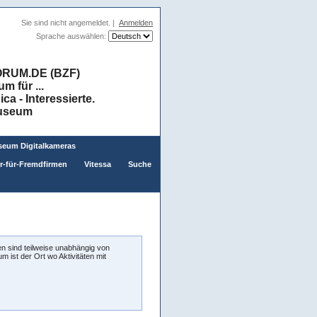
Sie sind nicht angemeldet. |
Anmelden
Sprache auswählen:
RUM.DE (BZF)
 für ...
a - Interessierte.
museum
eum Digitalkameras
er-für-Fremdfirmen
Vitessa
Suche
n sind teilweise unabhängig von
 ist der Ort wo Aktivitäten mit