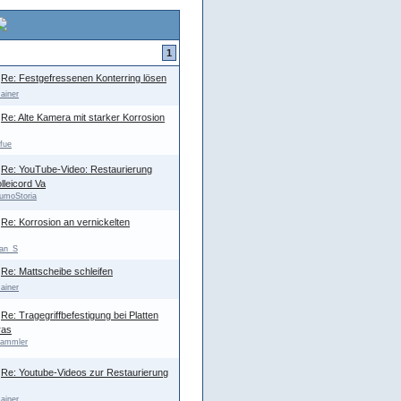
1
Re: Festgefressenen Konterring lösen
ainer
Re: Alte Kamera mit starker Korrosion
ifue
Re: YouTube-Video: Restaurierung
lleicord Va
umoStoria
Re: Korrosion an vernickelten
an_S
Re: Mattscheibe schleifen
ainer
Re: Tragegriffbefestigung bei Platten
ras
ammler
Re: Youtube-Videos zur Restaurierung
ainer