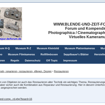
WWW.BLENDE-UND-ZEIT-FO
Forum und Kompendium
Photographica / Cinematographic
Virtuelles Kamera
eum H-Q
Museum R-Z
Museum Kleinbild
Museum Plattenkameras
Mus
eo
Museum Filmkameras
Rollfilmboxen
Sepplbauer's Blätter
Herstell
eren
Regeln
Datenschutz
Off Topic
Impressum
ln, reparieren, restaurieren, pflegen. Design
›
Restaurieren
 von Objekten ist auch das Restaurieren alter Technik ein wichtiges Thema. Restaurierunge
aber sicher auch die Kombination aus Reparatur und Restaurierung. Hier in diesem Unterforum
n angesprochen werden.
r-und-comp...rd.php?board=16