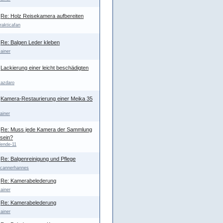
Re: Holz Reisekamera aufbereiten
rakticafan
Re: Balgen Leder kleben
ainer
Lackierung einer leicht beschädigten
azdaro
Kamera-Restaurierung einer Meika 35
ainer
Re: Muss jede Kamera der Sammlung
 sein?
lende-11
Re: Balgenreinigung und Pflege
cannerhannes
Re: Kamerabelederung
ainer
Re: Kamerabelederung
ainer