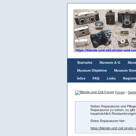
Startseite
Museum A-G
Mus
Museum Objektive
Museum Ster
Infos
FAQ
Links
Registri
Forum
›
Samme
Neben Reparaturen und Pflegen
Reparaturen zu sehen, es gibt 
hauptsächlich Restaurierunge
Reine Reparaturen hier:
https://blende-und-zeit.siruto