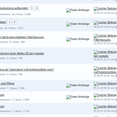
isekamera aufbereiten
1
2
22.03.23 13:09 von
P
Antworten: 18 | Views: 2.068
leben
1
2
09.03.23 19:49 von
R
ten: 14 | Views: 1.672
r leicht beschädigten Filterfassung.
Filterfassung.
tworten: 0 | Views: 498
11.09.22 23:18 von
m
ierung einer Meika 35 bei youtube
bei youtube
orten: 0 | Views: 706
24.06.21 11:17 von
R
ra der Sammlung voll funktionsfähig sein?
voll funktionsfähig
orten: 3 | Views: 790
11.09.20 13:41 von
B
 und Pflege
05.12.19 09:21 von
S
orten: 7 | Views: 7.289
ung
05.03.14 16:29 von
R
Antworten: 1 | Views: 2.090
ung
05.12.12 12:36 von
R
Antworten: 1 | Views: 2.724