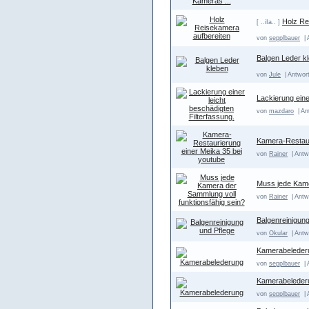
Holz Re
[ ..iIa.. ]
von
sepplbauer
| 
Balgen Leder k
von
Jule
| Antwor
Lackierung eine
von
mazdaro
| An
Kamera-Restaur
von
Rainer
| Antw
Muss jede Kame
von
Rainer
| Antw
Balgenreinigung
von
Okular
| Antw
Kamerabeleder
von
sepplbauer
| 
Kamerabeleder
von
sepplbauer
| 