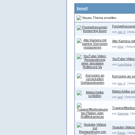
Betreff
Neues Thema erstellen
Festgefressene
von
Jan_S
| Antw
Alte Kamera mit
von
irifue
| Antwor
YouTube-Video: 
von
LumoStoria
|
Korrosion an v
von
Jan_S
| Antw
Mattscheibe sch
von
axel
| Antwort
Tragegriffbefes
von
Sammler
| An
Youtube-Videos
von
Rainer
| Antw