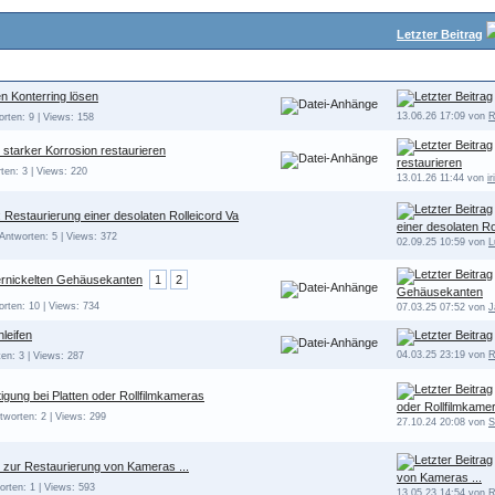
Letzter Beitrag
n Konterring lösen
13.06.26 17:09 von
R
orten: 9 | Views: 158
 starker Korrosion restaurieren
restaurieren
ten: 3 | Views: 220
13.01.26 11:44 von
ir
Restaurierung einer desolaten Rolleicord Va
einer desolaten Ro
 Antworten: 5 | Views: 372
02.09.25 10:59 von
L
ernickelten Gehäusekanten
1
2
Gehäusekanten
orten: 10 | Views: 734
07.03.25 07:52 von
J
leifen
04.03.25 23:19 von
R
en: 3 | Views: 287
tigung bei Platten oder Rollfilmkameras
oder Rollfilmkame
tworten: 2 | Views: 299
27.10.24 20:08 von
S
 zur Restaurierung von Kameras ...
von Kameras ...
orten: 1 | Views: 593
13.05.23 14:54 von
R