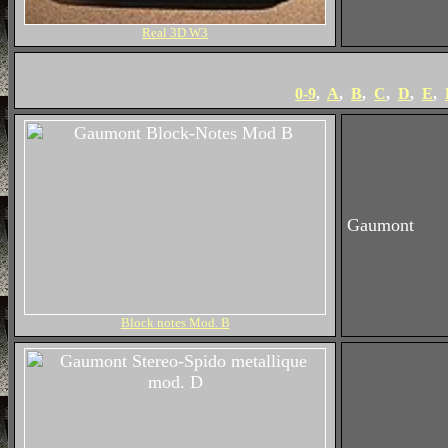
Real 3D W3
0-9
,
A
,
B
,
C
,
D
,
E
,
Gaumont
Block notes Mod. B