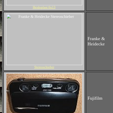
Heidoplast 6x13
Franke &
Heidecke
Stereoschieber
Fujifilm