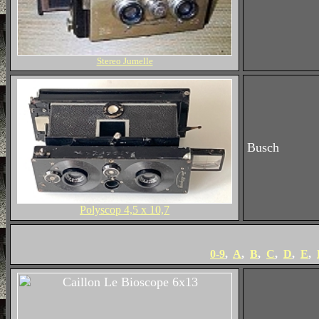
Stereo Jumelle
Busch
Polyscop 4,5 x 10,7
0-9
,
A
,
B
,
C
,
D
,
E
,