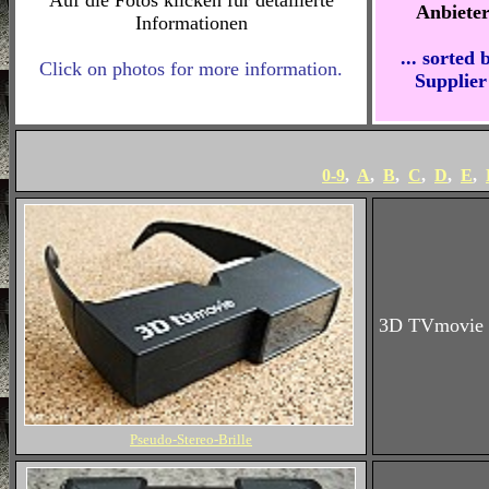
Auf die Fotos klicken für detailierte
Anbiete
Informationen
... sorted 
Click on photos for more information.
Supplier
0-9
,
A
,
B
,
C
,
D
,
E
,
3D TVmovie
Pseudo-Stereo-Brille