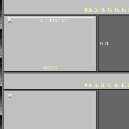
0-9
,
A
,
B
,
C
,
D
,
E
,
HTC
EVO 3D
0-9
,
A
,
B
,
C
,
D
,
E
,