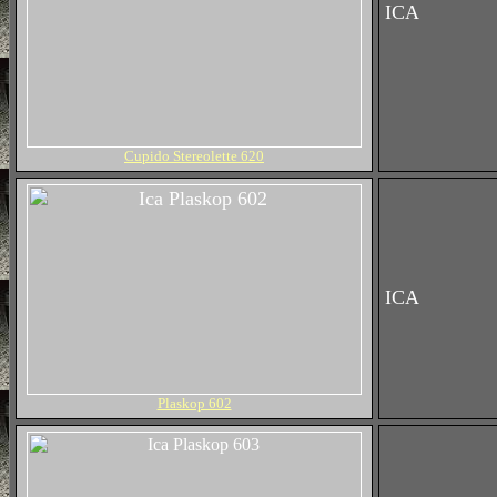
ICA
Cupido Stereolette 620
ICA
Plaskop 602