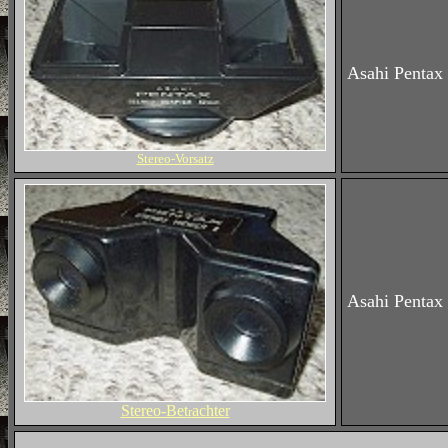
Asahi Pentax
Stereo-Vorsatz
Asahi Pentax
Stereo-Bet
achter
r