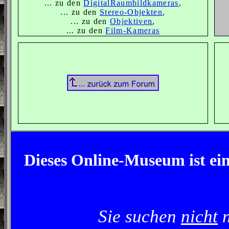
... zu den
DigitalRaumbildkameras
,
... zu den
Stereo-Objekten
,
... zu den
Objektiven
,
... zu den
Film-Kameras
Dieses Online-Museum ist ei
Sie suchen
nicht
n