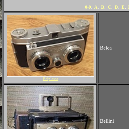
0-9
,
A
,
B
,
C
,
D
,
E
,
Belca
Belplasca
Bellini