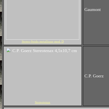
Gaumont
Stereo-Spido metallique mod. D
C.P. Goerz
Stereotenax