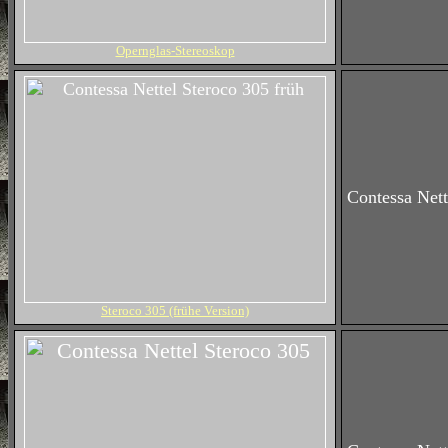
Opernglas-Stereoskop
Contessa Nett
Steroco 305 (frühe Version)