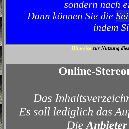
sondern nach ei
Dann können Sie die
Sei
indem Si
Hinweise
zur Nutzung dies
Online-Stereo
Das Inhaltsverzeichn
Es soll lediglich das A
Die
Anbieter