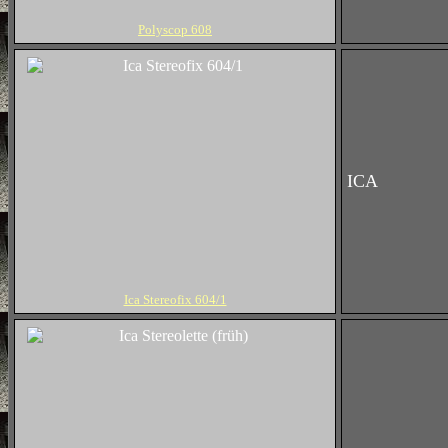
Polyscop 608
ICA
Ica Stereofix 604/1