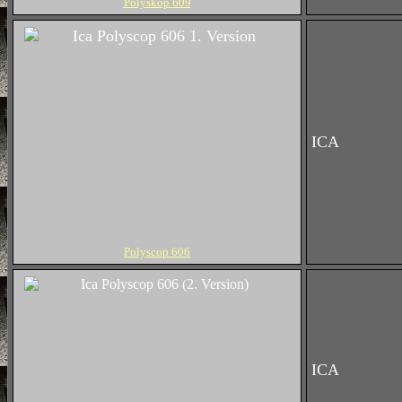
Polyskop 609
ICA
Polyscop 606
ICA