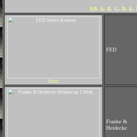
0-9
,
A
,
B
,
C
,
D
,
E
,
FED
Stereo
Franke &
Heidecke