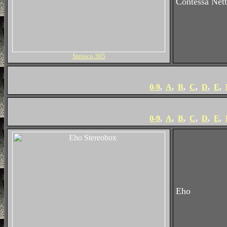
Contessa Nett
Steroco 305
0-9
,
A
,
B
,
C
,
D
,
E
,
0-9
,
A
,
B
,
C
,
D
,
E
,
Eho