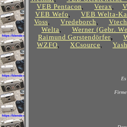
VEB Pentacon
,
Verax
,
V
VEB Wefo
,
VEB Welta-Ka
Voss
,
Vredeborch
,
Vtec
Welta
,
Werner (Gebr. We
Raimund Gerstendörfer
,
W
WZFO
,
XCsource
,
Yash
Es
Firme