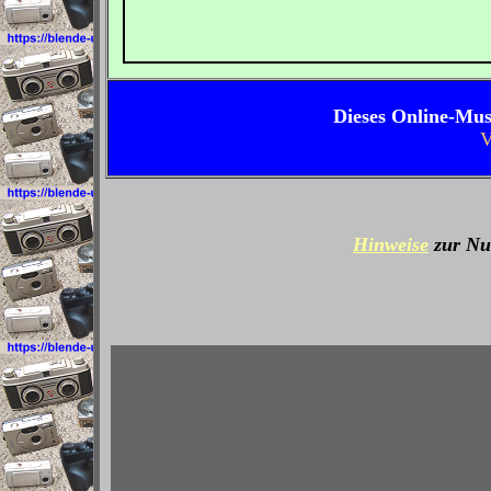
Dieses Online-Mus
V
Hinweise
zur Nut