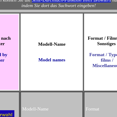
 können Sie die
Seite-Durchsuch-Funktion Ihres Browsers
nu
indem Sie dort das Suchwort eingeben!
t nach
Format / Filmt
er
Sonstiges
Modell-Name
d by
Format / Typ
Model names
er
films /
Miscellaneo
Modell-Name
Format