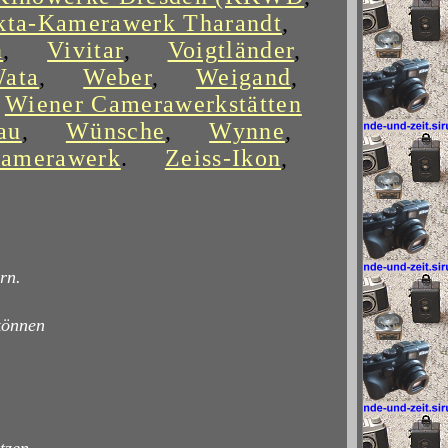
kta-Kamerawerk Tharandt
,
n
,
Vivitar
,
Voigtländer
,
Wata
,
Weber
,
Weigand
,
Wiener Camerawerkstätten
au
,
Wünsche
,
Wynne
,
Kamerawerk
.
Zeiss-Ikon
,
rn.
können