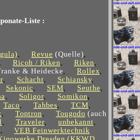
ponate-Liste :
gula)
,
Revue
(Quelle)
,
,
Ricoh / Riken
,
Riken
,
Franke & Heidecke
,
Rollex
,
r
,
Schacht
,
Schiansky
,
,
Sekonic
,
SEM
,
Seuthe
,
na
,
Soligor
,
Somikon
,
,
Taco
,
Tahbes
,
TCM
,
x
,
Toptron
,
Tougodo
(auch
l
,
Traveler
,
unbekannt
,
a
,
VEB Feinwerktechnik
Kinowerke Dresden (KKWD
,