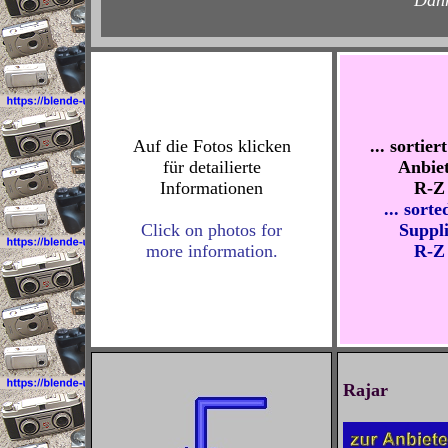
Dann
Auf die Fotos klicken
... sortier
für detailierte
Anbiet
Informationen
R-Z
... sorte
Click on photos for
Suppli
more information.
R-Z
Rajar