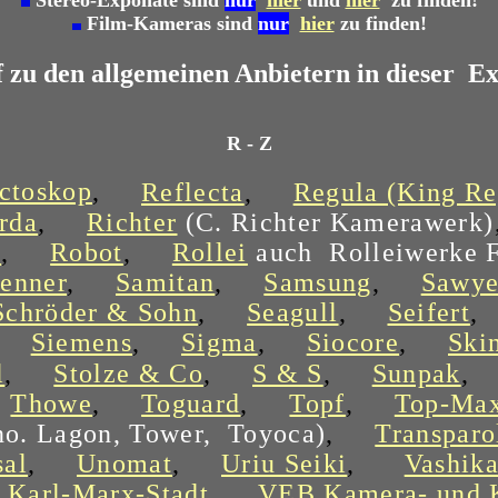
Stereo-Exponate sind
nur
hier
und
hier
zu finden!
Film-Kameras sind
nur
hier
zu finden!
f zu den allgemeinen Anbietern in dieser Ex
R - Z
ctoskop
,
Reflecta
,
Regula (King Re
rda
,
Richter
(C. Richter Kamerawerk)
u
,
Robot
,
Rollei
auch Rolleiwerke 
enner
,
Samitan
,
Samsung
,
Sawye
Schröder & Sohn
,
Seagull
,
Seifert
,
Siemens
,
Sigma
,
Siocore
,
Ski
l
,
Stolze & Co
,
S & S
,
Sunpak
,
Thowe
,
Toguard
,
Topf
,
Top-Ma
no. Lagon, Tower, Toyoca)
,
Transparo
sal
,
Unomat
,
Uriu Seiki
,
Vashik
Karl-Marx-Stadt
,
VEB Kamera- und 