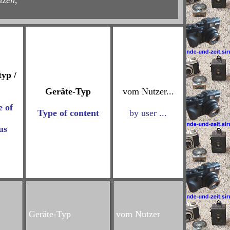
tzen,
yp /
Geräte-Typ
vom Nutzer...
e of
Type of content
by user ...
us
Geräte-Typ
vom Nutzer