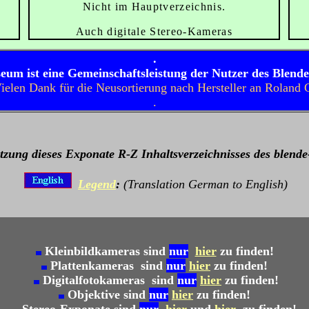
Nicht im Hauptverzeichnis.
Auch digitale Stereo-Kameras
.
eum ist eine Gemeinschaftsleistung der Nutzer des Blend
ielen Dank für die Neusortierung nach Hersteller an Roland 
.
zung dieses Exponate R-Z Inhaltsverzeichnisses des blend
Legend
:
(Translation German to English)
Kleinbildkameras sind
nur
hier
zu finden!
Plattenkameras sind
nur
hier
zu finden!
Digitalfotokameras sind
nur
hier
zu finden!
Objektive sind
nur
hier
zu finden!