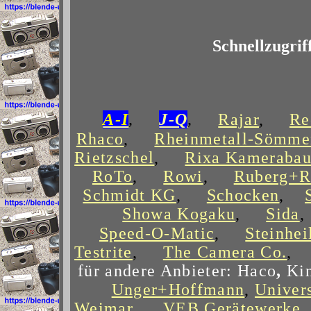
Schnellzugrif
A-I
,
J-Q
,
Rajar
,
Re
Rhaco
,
Rheinmetall-Sömme
Rietzschel
,
Rixa Kameraba
RoTo
,
Rowi
,
Ruberg+R
Schmidt KG
,
Schocken
,
Showa Kogaku
,
Sida
Speed-O-Matic
,
Steinhei
Testrite
,
The Camera Co.
für andere Anbieter:
Haco
,
Ki
Unger+Hoffmann
,
Univer
Weimar
,
VEB Gerätewerke 