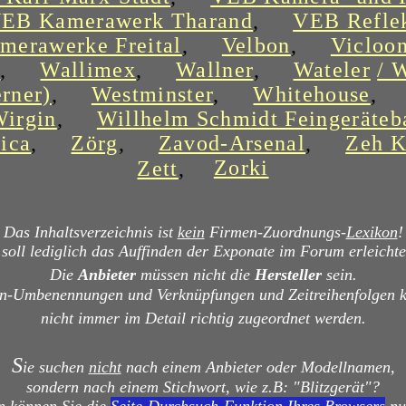
EB Kamerawerk Tharand
,
VEB Refle
merawerke Freital
,
Velbon
,
Vicloo
h
,
Wallimex
,
Wallner
,
Wateler
/ 
rner)
,
Westminster
,
Whitehouse
,
irgin
,
Willhelm Schmidt Feingeräteb
ica
,
Zörg
,
Zavod-Arsenal
,
Zeh 
Zorki
Zett
,
Das Inhaltsverzeichnis ist
kein
Firmen-Zuordnungs-
Lexikon
!
 soll lediglich das Auffinden der Exponate im Forum erleichte
Die
Anbieter
müssen nicht die
Hersteller
sein.
n-Umbenennungen und Verknüpfungen und Zeitreihenfolgen 
nicht immer im Detail richtig zugeordnet werden.
S
ie suchen
nicht
nach einem Anbieter oder Modellnamen,
sondern nach einem Stichwort, wie z.B: "Blitzgerät"?