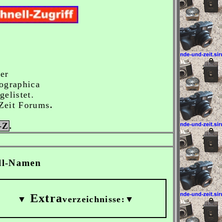
er
ographica
elistet.
 Zeit Forums
.
-Z
.
ell-Namen
Extra
▼
verzeichnisse:▼