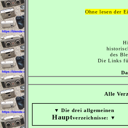
Ohne lesen der Ei
H
historis
des Ble
Die Links f
Da
Alle Ver
▼ Die drei allgemeinen
Haupt
verzeichnisse: ▼