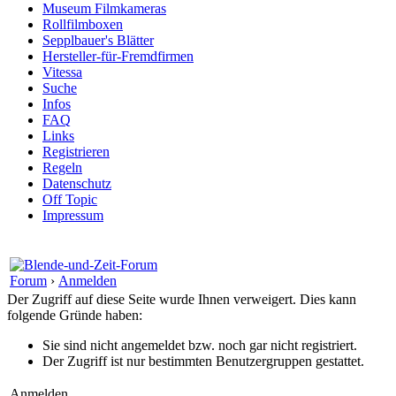
Museum Filmkameras
Rollfilmboxen
Sepplbauer's Blätter
Hersteller-für-Fremdfirmen
Vitessa
Suche
Infos
FAQ
Links
Registrieren
Regeln
Datenschutz
Off Topic
Impressum
Forum
›
Anmelden
Der Zugriff auf diese Seite wurde Ihnen verweigert. Dies kann
folgende Gründe haben:
Sie sind nicht angemeldet bzw. noch gar nicht registriert.
Der Zugriff ist nur bestimmten Benutzergruppen gestattet.
Anmelden