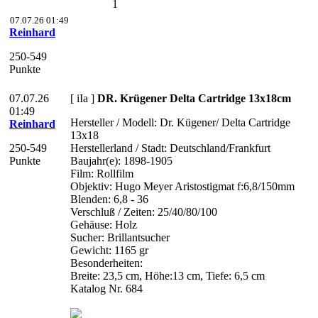
1
07.07.26 01:49
Reinhard
250-549
Punkte
07.07.26
[ iIa ]
DR. Krügener Delta Cartridge 13x18cm
01:49
Hersteller / Modell: Dr. Kügener/ Delta Cartridge
Reinhard
13x18
250-549
Herstellerland / Stadt: Deutschland/Frankfurt
Punkte
Baujahr(e): 1898-1905
Film: Rollfilm
Objektiv: Hugo Meyer Aristostigmat f:6,8/150mm
Blenden: 6,8 - 36
Verschluß / Zeiten: 25/40/80/100
Gehäuse: Holz
Sucher: Brillantsucher
Gewicht: 1165 gr
Besonderheiten:
Breite: 23,5 cm, Höhe:13 cm, Tiefe: 6,5 cm
Katalog Nr. 684