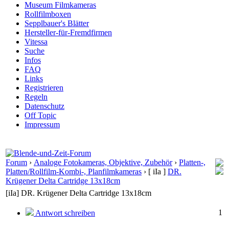
Museum Filmkameras
Rollfilmboxen
Sepplbauer's Blätter
Hersteller-für-Fremdfirmen
Vitessa
Suche
Infos
FAQ
Links
Registrieren
Regeln
Datenschutz
Off Topic
Impressum
Forum
›
Analoge Fotokameras, Objektive, Zubehör
›
Platten-,
Platten/Rollfilm-Kombi-, Planfilmkameras
›
[ iIa ]
DR.
Krügener Delta Cartridge 13x18cm
[iIa] DR. Krügener Delta Cartridge 13x18cm
1
Antwort schreiben