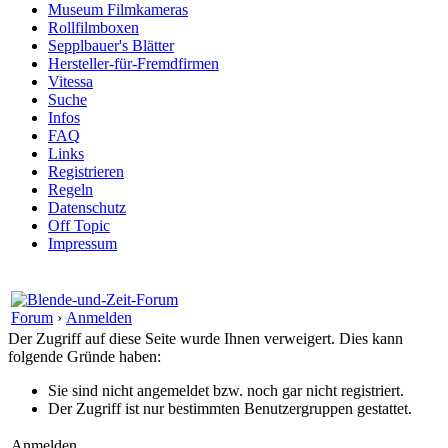
Museum Filmkameras
Rollfilmboxen
Sepplbauer's Blätter
Hersteller-für-Fremdfirmen
Vitessa
Suche
Infos
FAQ
Links
Registrieren
Regeln
Datenschutz
Off Topic
Impressum
Forum
›
Anmelden
Der Zugriff auf diese Seite wurde Ihnen verweigert. Dies kann
folgende Gründe haben:
Sie sind nicht angemeldet bzw. noch gar nicht registriert.
Der Zugriff ist nur bestimmten Benutzergruppen gestattet.
Anmelden