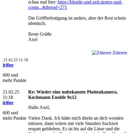
schau mal hier:
https://blende-und-zeit.sirutor-und-
comp...&thread=271
Die Griffbefestigung ist anders, aber der Rest schein
identisch.
Beste Grüße
Axel
Zitieren
21.02.25 11:18
irifue
600 und
mehr Punkte
21.02.25
Re: Wieder eine unbekannte Plattenkamera.
11:18
Kochmann Enolde 9x12
irifue
Hallo Axel,
600 und
mehr Punkte
Vielen Dank. Ich hätte mich direkt an dich wenden
müssen, dann wären mir viele Stunden Suchzeit
erspart geblieben. Es ist bis auf die Linse und die