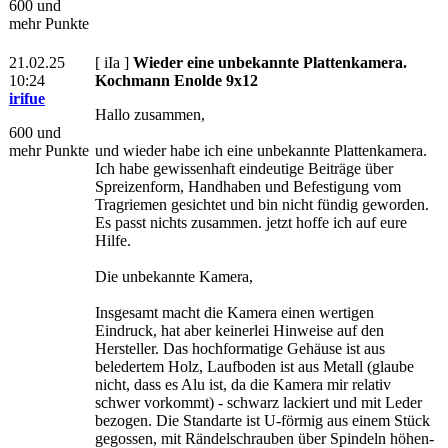
600 und
mehr Punkte
21.02.25
[ iIa ]
Wieder eine unbekannte Plattenkamera.
10:24
Kochmann Enolde 9x12
irifue
Hallo zusammen,
600 und
mehr Punkte
und wieder habe ich eine unbekannte Plattenkamera.
Ich habe gewissenhaft eindeutige Beiträge über
Spreizenform, Handhaben und Befestigung vom
Tragriemen gesichtet und bin nicht fündig geworden.
Es passt nichts zusammen. jetzt hoffe ich auf eure
Hilfe.
Die unbekannte Kamera,
Insgesamt macht die Kamera einen wertigen
Eindruck, hat aber keinerlei Hinweise auf den
Hersteller. Das hochformatige Gehäuse ist aus
beledertem Holz, Laufboden ist aus Metall (glaube
nicht, dass es Alu ist, da die Kamera mir relativ
schwer vorkommt) - schwarz lackiert und mit Leder
bezogen. Die Standarte ist U-förmig aus einem Stück
gegossen, mit Rändelschrauben über Spindeln höhen-