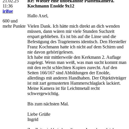
21.02.25
Re: Wieder eine unbekannte Plattenkamera.
11:36
Kochmann Enolde 9x12
irifue
Hallo Axel,
600 und
mehr Punkte
Vielen Dank. Ich hätte mich direkt an dich wenden
müssen, dann wären mir viele Stunden Suchzeit
erspart geblieben. Es ist bis auf die Linse und die
Befestigung des Tragriemens identisch. Den Hersteller
Franz Kochmann hatte ich nicht auf dem Schirm und
nie davon gehört/gelesen.
Ich habe mir mittlerweile den Kerkmann 2. Auflage
zugelegt. Wenn man weiß, was man sucht kommt man
mit den recht schlechten Kopien zurecht. Auf den
Seiten 166/167 sind Abbildungen der Enolde,
allerdings mit anderen Handhaben. Der Objektivträger
ist mit zart gemusterten Hammerschlaglack lackiert.
Meine Kamera ist für Leichtmetall recht
schwergewichtig.
Bis zum nächsten Mal.
Liebe Grüße
Ingrid