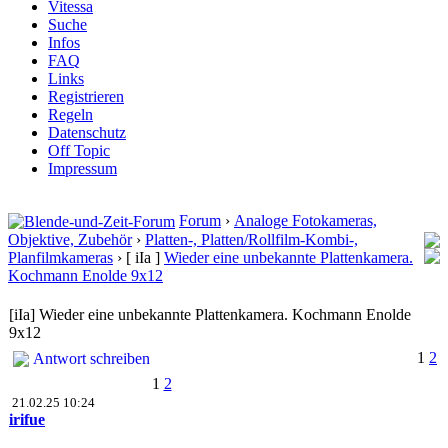
Vitessa
Suche
Infos
FAQ
Links
Registrieren
Regeln
Datenschutz
Off Topic
Impressum
Forum
›
Analoge Fotokameras,
Objektive, Zubehör
›
Platten-, Platten/Rollfilm-Kombi-,
Planfilmkameras
›
[ iIa ]
Wieder eine unbekannte Plattenkamera.
Kochmann Enolde 9x12
[iIa] Wieder eine unbekannte Plattenkamera. Kochmann Enolde
9x12
1
2
Antwort schreiben
1
2
21.02.25 10:24
irifue