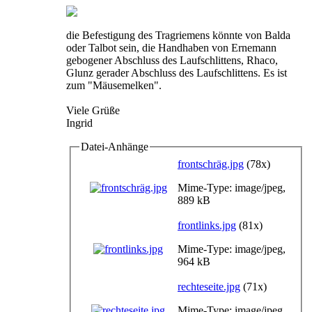
die Befestigung des Tragriemens könnte von Balda
oder Talbot sein, die Handhaben von Ernemann
gebogener Abschluss des Laufschlittens, Rhaco,
Glunz gerader Abschluss des Laufschlittens. Es ist
zum "Mäusemelken".
Viele Grüße
Ingrid
Datei-Anhänge
frontschräg.jpg
(78x)
Mime-Type: image/jpeg,
889 kB
frontlinks.jpg
(81x)
Mime-Type: image/jpeg,
964 kB
rechteseite.jpg
(71x)
Mime-Type: image/jpeg,