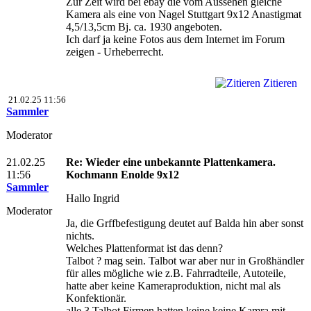
Zur Zeit wird bei ebay die vom Aussehen gleiche
Kamera als eine von Nagel Stuttgart 9x12 Anastigmat
4,5/13,5cm Bj. ca. 1930 angeboten.
Ich darf ja keine Fotos aus dem Internet im Forum
zeigen - Urheberrecht.
Zitieren
21.02.25 11:56
Sammler
Moderator
21.02.25
Re: Wieder eine unbekannte Plattenkamera.
11:56
Kochmann Enolde 9x12
Sammler
Hallo Ingrid
Moderator
Ja, die Grffbefestigung deutet auf Balda hin aber sonst
nichts.
Welches Plattenformat ist das denn?
Talbot ? mag sein. Talbot war aber nur in Großhändler
für alles mögliche wie z.B. Fahrradteile, Autoteile,
hatte aber keine Kameraproduktion, nicht mal als
Konfektionär.
alle 3 Talbot Firmen hatten keine keine Kamra mit