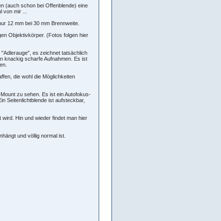
en (auch schon bei Offenblende) eine
 von mir ...
f nur 12 mm bei 30 mm Brennweite.
gen Objektivkörper. (Fotos folgen hier
 "Adlerauge", es zeichnet tatsächlich
n knackig scharfe Aufnahmen. Es ist
en.
affen, die wohl die Möglichkeiten
E-Mount zu sehen. Es ist ein Autofokus-
in Seitenlichtblende ist aufsteckbar,
wird. Hin und wieder findet man hier
hängt und völlig normal ist.