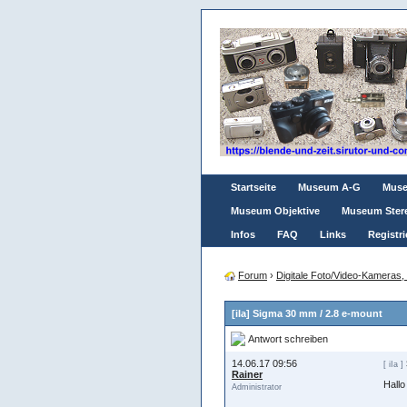
Startseite
Museum A-G
Mus
Museum Objektive
Museum Ster
Infos
FAQ
Links
Registri
Forum
›
Digitale Foto/Video-Kameras,
[iIa] Sigma 30 mm / 2.8 e-mount
Antwort schreiben
14.06.17 09:56
[ iIa ]
Rainer
Hall
Administrator