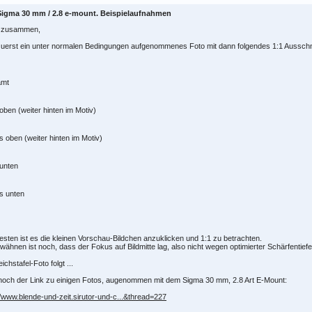
Sigma 30 mm / 2.8 e-mount. Beispielaufnahmen
o zusammen,
zuerst ein unter normalen Bedingungen aufgenommenes Foto mit dann folgendes 1:1 Ausschn
mt
 oben (weiter hinten im Motiv)
s oben (weiter hinten im Motiv)
 unten
s unten
sten ist es die kleinen Vorschau-Bildchen anzuklicken und 1:1 zu betrachten.
wähnen ist noch, dass der Fokus auf Bildmitte lag, also nicht wegen optimierter Schärfentief
eichstafel-Foto folgt ...
noch der Link zu einigen Fotos, augenommen mit dem Sigma 30 mm, 2.8 Art E-Mount:
//www.blende-und-zeit.sirutor-und-c...&thread=227