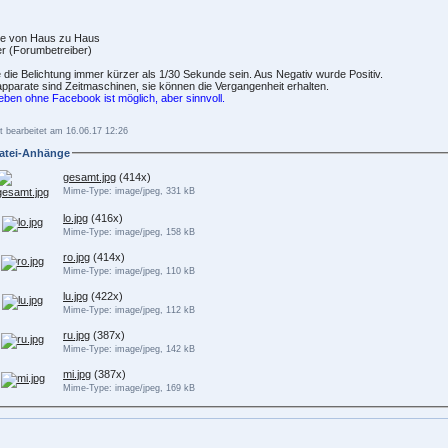
e von Haus zu Haus
r (Forumbetreiber)
die Belichtung immer kürzer als 1/30 Sekunde sein. Aus Negativ wurde Positiv.
pparate sind Zeitmaschinen, sie können die Vergangenheit erhalten.
eben ohne Facebook ist möglich, aber sinnvoll.
t bearbeitet am 16.06.17 12:26
atei-Anhänge
gesamt.jpg
(414x)
Mime-Type: image/jpeg, 331 kB
lo.jpg
(416x)
Mime-Type: image/jpeg, 158 kB
ro.jpg
(414x)
Mime-Type: image/jpeg, 110 kB
lu.jpg
(422x)
Mime-Type: image/jpeg, 112 kB
ru.jpg
(387x)
Mime-Type: image/jpeg, 142 kB
mi.jpg
(387x)
Mime-Type: image/jpeg, 169 kB