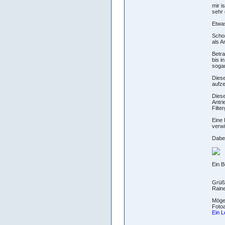
mir i
sehr 
Etwas
Schon
als A
Betra
bis i
sogar
Diese
aufze
Diese
Antri
Filte
Eine 
verwi
Dabei
Ein B
Grüß
Raine
Möge 
Fotoa
Ein L