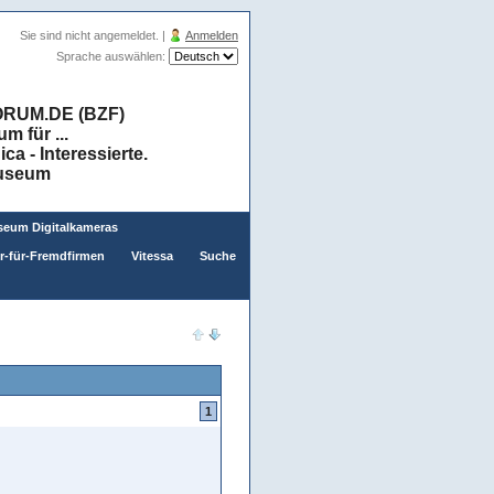
Sie sind nicht angemeldet. |
Anmelden
Sprache auswählen:
RUM.DE (BZF)
 für ...
a - Interessierte.
museum
eum Digitalkameras
er-für-Fremdfirmen
Vitessa
Suche
1