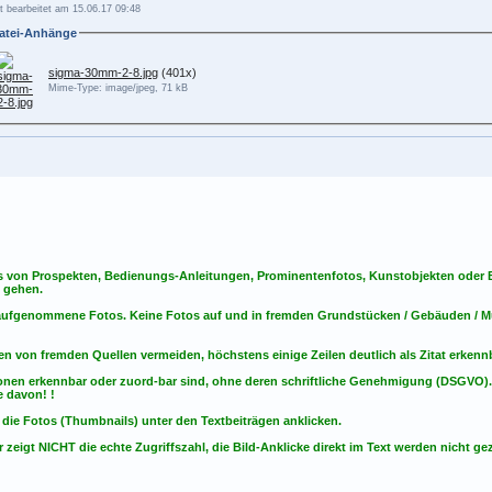
t bearbeitet am 15.06.17 09:48
atei-Anhänge
sigma-30mm-2-8.jpg
(401x)
Mime-Type: image/jpeg, 71 kB
s von Prospekten, Bedienungs-Anleitungen, Prominentenfotos, Kunstobjekten oder Bu
s gehen.
t aufgenommene Fotos. Keine Fotos
auf
und
in
fremden Grundstücken / Gebäuden / Mu
en von fremden Quellen vermeiden, höchstens einige Zeilen deutlich als Zitat erken
onen erkennbar oder zuord-bar sind, ohne deren schriftliche Genehmigung (DSGVO)
 davon! !
 die Fotos (Thumbnails) unter den Textbeiträgen anklicken.
 zeigt NICHT die echte Zugriffszahl, die Bild-Anklicke direkt im Text werden nicht gez