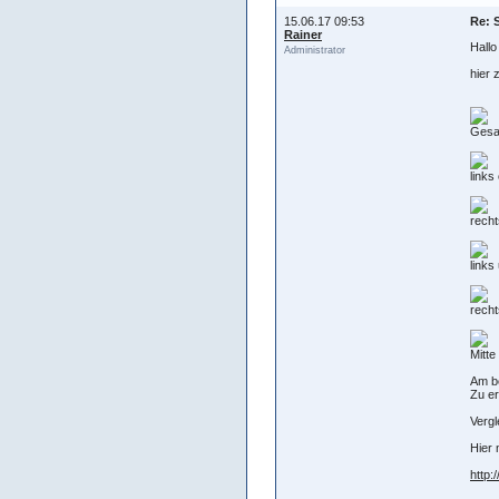
15.06.17 09:53
Re: 
Rainer
Hall
Administrator
hier 
Gesa
links
recht
links
recht
Mitte
Am be
Zu er
Vergl
Hier 
http: