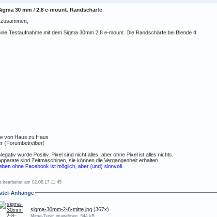
Sigma 30 mm / 2.8 e-mount. Randschärfe
o zusammen,
eine Testaufnahme mit dem Sigma 30mm 2,8 e-mount. Die Randschärfe bei Blende 4:
e von Haus zu Haus
r (Forumbetreiber)
egativ wurde Positiv. Pixel sind nicht alles, aber ohne Pixel ist alles nichts.
pparate sind Zeitmaschinen, sie können die Vergangenheit erhalten.
eben ohne Facebook ist möglich, aber (und) sinnvoll.
t bearbeitet am 02.08.17 11:45
atei-Anhänge
sigma-30mm-2-8-mitte.jpg
(367x)
Mime-Type: image/jpeg, 544 kB