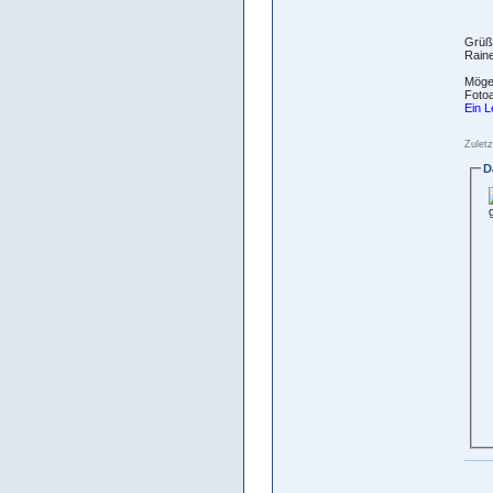
Grüß
Raine
Möge 
Fotoa
Ein L
Zuletz
D