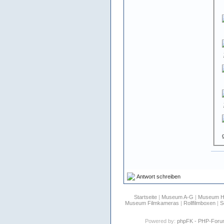
Antwort schreiben
Startseite
|
Museum A-G
|
Museum 
Museum Filmkameras
|
Rollfilmboxen
|
S
Powered by:
phpFK - PHP-For