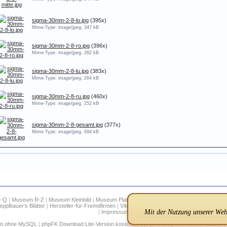
sigma-30mm-2-8-lo.jpg
(395x)
Mime-Type: image/jpeg, 347 kB
sigma-30mm-2-8-ro.jpg
(396x)
Mime-Type: image/jpeg, 262 kB
sigma-30mm-2-8-lu.jpg
(383x)
Mime-Type: image/jpeg, 264 kB
sigma-30mm-2-8-ru.jpg
(460x)
Mime-Type: image/jpeg, 252 kB
sigma-30mm-2-8-gesamt.jpg
(377x)
Mime-Type: image/jpeg, 694 kB
H-Q
|
Museum R-Z
|
Museum Kleinbild
|
Museum Plattenkameras
|
Museum Digitalkameras
|
epplbauer's Blätter
|
Hersteller-für-Fremdfirmen
|
Vitessa
|
Suche
|
Infos
|
FAQ
|
Links
|
Regis
Mit der Nutzung unserer Webs
|
Impressum
um ohne MySQL
|
phpFK Download Lite-Version kostenlos
|
phpFK Shop Voll-Version kaufen
|