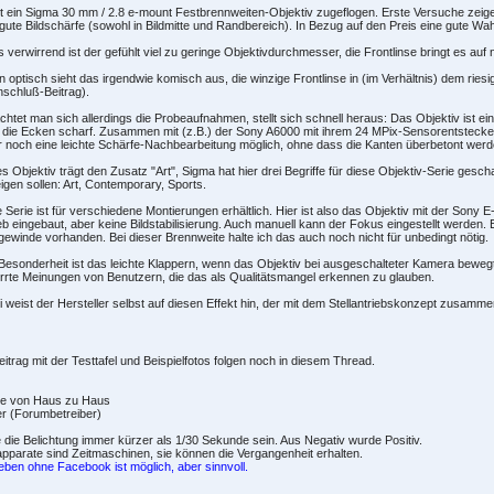
st ein Sigma 30 mm / 2.8 e-mount Festbrennweiten-Objektiv zugeflogen. Erste Versuche zeig
gute Bildschärfe (sowohl in Bildmitte und Randbereich). In Bezug auf den Preis eine gute Wahl
 verwirrend ist der gefühlt viel zu geringe Objektivdurchmesser, die Frontlinse bringt es au
 optisch sieht das irgendwie komisch aus, die winzige Frontlinse in (im Verhältnis) dem riesi
nschluß-Beitrag).
chtet man sich allerdings die Probeaufnahmen, stellt sich schnell heraus: Das Objektiv ist ein
n die Ecken scharf. Zusammen mit (z.B.) der Sony A6000 mit ihrem 24 MPix-Sensorentstecke
 noch eine leichte Schärfe-Nachbearbeitung möglich, ohne dass die Kanten überbetont werd
s Objektiv trägt den Zusatz "Art", Sigma hat hier drei Begriffe für diese Objektiv-Serie gesch
igen sollen: Art, Contemporary, Sports.
 Serie ist für verschiedene Montierungen erhältlich. Hier ist also das Objektiv mit der Sony 
eb eingebaut, aber keine Bildstabilisierung. Auch manuell kann der Fokus eingestellt werden. E
rgewinde vorhanden. Bei dieser Brennweite halte ich das auch noch nicht für unbedingt nötig.
Besonderheit ist das leichte Klappern, wenn das Objektiv bei ausgeschalteter Kamera bewegt 
rrte Meinungen von Benutzern, die das als Qualitätsmangel erkennen zu glauben.
 weist der Hersteller selbst auf diesen Effekt hin, der mit dem Stellantriebskonzept zusammen
eitrag mit der Testtafel und Beispielfotos folgen noch in diesem Thread.
e von Haus zu Haus
r (Forumbetreiber)
die Belichtung immer kürzer als 1/30 Sekunde sein. Aus Negativ wurde Positiv.
pparate sind Zeitmaschinen, sie können die Vergangenheit erhalten.
eben ohne Facebook ist möglich, aber sinnvoll.