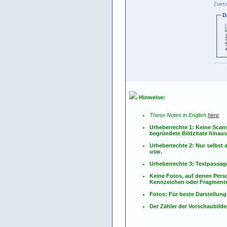
Zuletz
D
Hinweise:
These Notes in English
here
Urheberrechte 1: Keine Scan
begründete Bildzitate hinau
Urheberrechte 2: Nur selbs
usw.
Urheberrechte 3: Textpassag
Keine Fotos, auf denen Pers
Kennzeichen oder Fragmente
Fotos: Für beste Darstellung
Der Zähler der Vorschaubilder