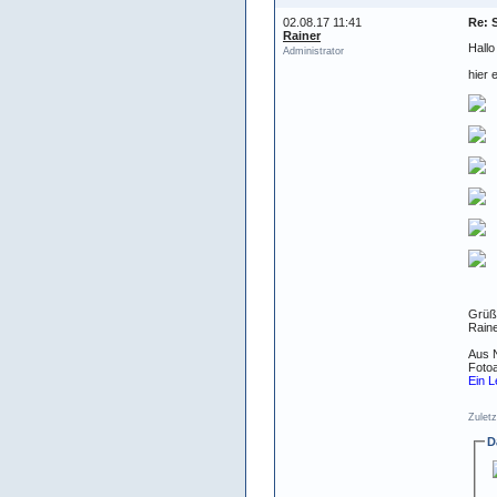
02.08.17 11:41
Re: 
Rainer
Hall
Administrator
hier 
Grüß
Raine
Aus N
Fotoa
Ein L
Zuletz
D