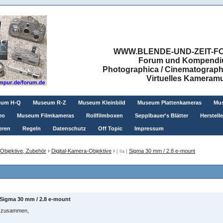
WWW.BLENDE-UND-ZEIT-FO
Forum und Kompendium
Photographica / Cinematographic
Virtuelles Kamera
eum H-Q
Museum R-Z
Museum Kleinbild
Museum Plattenkameras
Mus
eo
Museum Filmkameras
Rollfilmboxen
Sepplbauer's Blätter
Herstell
eren
Regeln
Datenschutz
Off Topic
Impressum
 Objektive, Zubehör
›
Digital-Kamera-Objektive
›
Sigma 30 mm / 2.8 e-mount
[ iIa ]
Sigma 30 mm / 2.8 e-mount
o zusammen,