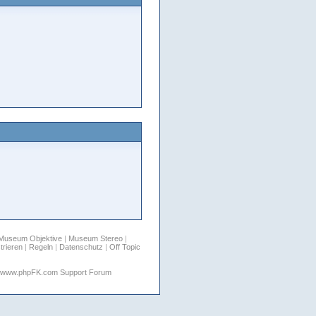
Museum Objektive
|
Museum Stereo
|
trieren
|
Regeln
|
Datenschutz
|
Off Topic
www.phpFK.com Support Forum