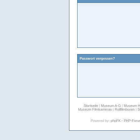
Passwort vergessen?
Startseite
|
Museum A-G
|
Museum 
Museum Filmkameras
|
Rollfilmboxen
|
S
Powered by:
phpFK - PHP-For