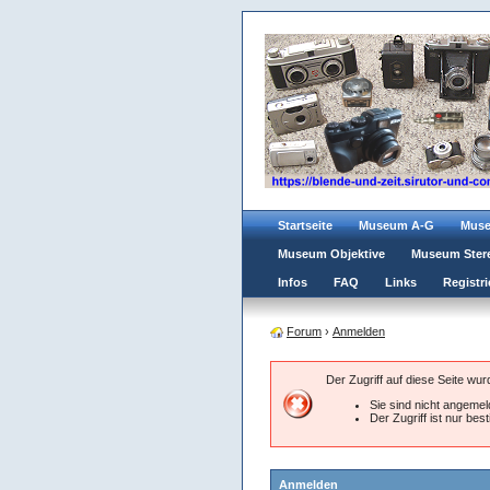
Startseite
Museum A-G
Mus
Museum Objektive
Museum Ster
Infos
FAQ
Links
Registri
Forum
›
Anmelden
Der Zugriff auf diese Seite wu
Sie sind nicht angemeld
Der Zugriff ist nur be
Anmelden