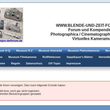
WWW.BLENDE-UND-ZEIT-FO
Forum und Kompendium
Photographica / Cinematographic
Virtuelles Kamera
eum H-Q
Museum R-Z
Museum Kleinbild
Museum Plattenkameras
Mus
eo
Museum Filmkameras
Rollfilmboxen
Sepplbauer's Blätter
Herstell
eren
Regeln
Datenschutz
Off Topic
Impressum
rde Ihnen verweigert. Dies kann folgende Gründe haben:
et bzw. noch gar nicht registriert.
stimmten Benutzergruppen gestattet.