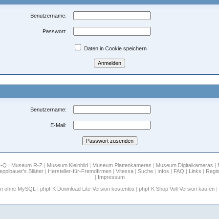
Benutzername:
Passwort:
Daten in Cookie speichern
Benutzername:
E-Mail:
H-Q
|
Museum R-Z
|
Museum Kleinbild
|
Museum Plattenkameras
|
Museum Digitalkameras
|
epplbauer's Blätter
|
Hersteller-für-Fremdfirmen
|
Vitessa
|
Suche
|
Infos
|
FAQ
|
Links
|
Regis
|
Impressum
um ohne MySQL
|
phpFK Download Lite-Version kostenlos
|
phpFK Shop Voll-Version kaufen
|