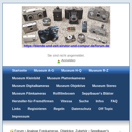
Sie sind nicht angemeldet.
Anmelden
Startseite
Museum A-G
Museum H-Q
Museum R-Z
Museum Kleinbild
Museum Plattenkameras
Museum Digitalkameras
Museum Objektive
Museum Stereo
Museum Filmkameras
Rollfilmboxen
Sepplbauer's Blätter
Hersteller-für-Fremdfirmen
Vitessa
Suche
Infos
FAQ
Links
Registrieren
Regeln
Datenschutz
Off Topic
Impressum
Forum
›
Analoge Fotokameras, Objektive, Zubehör
›
Sepplbauer's