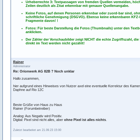
Urheberrechte 3: Textpassagen von fremden Quellen vermeiden, höch
Zeilen deutlich als Zitat erkennbar mit genauer Quellenangabe.
Keine Fotos, auf denen Personen erkennbar oder zuord-bar sind, oh
schriftliche Genehmigung (DSGVO). Ebenso keine erkennbaren KFZ
Fragmente davon! !
Fotos: Für beste Darstellung die Fotos (Thumbnails) unter den Textb
anklicken.
Der Zähler der Vorschaubilder zeigt NICHT die echte Zugriffszahl, die
direkt im Text werden nicht gezählt!
Rainer
Administrator
Re: Orionwerk AG 82B ? Noch unklar
Hallo zusammen,
hier aufgrund eines Hinweises von Nutzer axel eine eventuelle Korrektur des Kam
Daphne auf Rio 12C
Beste Grüße von Haus zu Haus
Rainer (Forumbetreiber)
Analog: Aus Negativ wird Positiv.
Digital: Pixel sind nicht alles, aber
ohne Pixel ist alles nichts
.
Zuletzt bearbeitet am 21.09.23 15:00