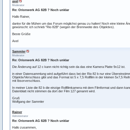
axel
Moderator
Re: Orionwerk AG 82B ? Noch unklar
Hallo Rainer,
danke für die Mühen um das Forum möglichst genau zu halten! Noch eine kleine Ä
gewünscht: ich schrieb "Rio 82B" (wegen der Brennweite des Objektivs).
Beste Grüße
Axel
Sammler
Moderator
Re: Orionwerk AG 82B ? Noch unklar
Die Änderung auf 12 c kann nicht richtig sein da das eine Kamera Platte 9x12 ist.
in einer Datensammlung wird aufgeführt dass bei der Rio 82 b nur eine Übereinsti
Objektiv/Verschluss gibt und das Format ist 5 x 7,5 Rollfilm in der kleinen 5x7,5 Reih
mit Ibsorverschluss.
In meiner Liste die 82 b die einzige Rollfilmkamera mit dem Filmformat und dann ka
Datenblatt nicht stimmen da dort der Film 127 genannt wird.
Gruß
Wolfgang der Sammler
Rainer
Administrator
Re: Orionwerk AG 82B ? Noch unklar
Hallo zusammen,