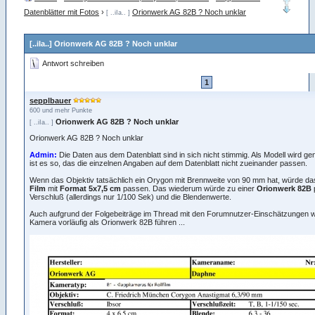
Datenblätter mit Fotos
›
Orionwerk AG 82B ? Noch unklar
[ ..iIa.. ]
[..iIa..] Orionwerk AG 82B ? Noch unklar
Antwort schreiben
1
sepplbauer
600 und mehr Punkte
Orionwerk AG 82B ? Noch unklar
[ ..iIa.. ]
Orionwerk AG 82B ? Noch unklar
Admin:
Die Daten aus dem Datenblatt sind in sich nicht stimmig. Als Modell wird 
ist es so, das die einzelnen Angaben auf dem Datenblatt nicht zueinander passen.
Wenn das Objektiv tatsächlich ein Orygon mit Brennweite von 90 mm hat, würde d
Film
mit
Format 5x7,5 cm
passen. Das wiederum würde zu einer
Orionwerk 82B
Verschluß (allerdings nur 1/100 Sek) und die Blendenwerte.
Auch aufgrund der Folgebeiträge im Thread mit den Forumnutzer-Einschätzungen w
Kamera vorläufig als Orionwerk 82B führen ...