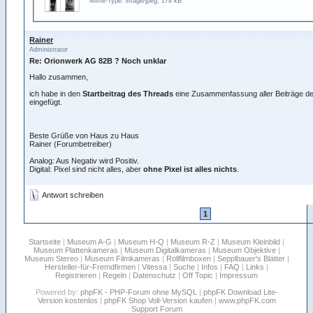
Mime-Type: image/jpeg, 178 kB
Rainer
Administrator
Re: Orionwerk AG 82B ? Noch unklar
Hallo zusammen,
ich habe in den
Startbeitrag des Threads
eine Zusammenfassung aller Beiträge d
eingefügt.
Beste Grüße von Haus zu Haus
Rainer (Forumbetreiber)
Analog: Aus Negativ wird Positiv.
Digital: Pixel sind nicht alles, aber
ohne Pixel ist alles nichts
.
Antwort schreiben
1
Startseite
|
Museum A-G
|
Museum H-Q
|
Museum R-Z
|
Museum Kleinbild
|
Museum Plattenkameras
|
Museum Digitalkameras
|
Museum Objektive
|
Museum Stereo
|
Museum Filmkameras
|
Rollfilmboxen
|
Sepplbauer's Blätter
|
Hersteller-für-Fremdfirmen
|
Vitessa
|
Suche
|
Infos
|
FAQ
|
Links
|
Registrieren
|
Regeln
|
Datenschutz
|
Off Topic
|
Impressum
Powered by:
phpFK - PHP-Forum ohne MySQL
|
phpFK Download Lite-
Version kostenlos
|
phpFK Shop Voll-Version kaufen
|
www.phpFK.com
Support Forum