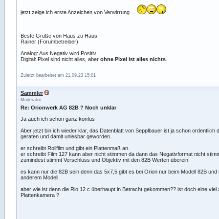
jetzt zeige ich erste Anzeichen von Verwirrung ...
Beste Grüße von Haus zu Haus
Rainer (Forumbetreiber)
Analog: Aus Negativ wird Positiv.
Digital: Pixel sind nicht alles, aber
ohne Pixel ist alles nichts
.
Zuletzt bearbeitet am 21.09.23 15:01
Sammler
Moderator
Re: Orionwerk AG 82B ? Noch unklar
Ja auch ich schon ganz konfus
Aber jetzt bin ich wieder klar, das Datenblatt von Sepplbauer ist ja schon ordentlich
geraten und damit unlesbar geworden.
er schreibt Rollfilm und gibt ein Plattenmaß an.
er schreibt Film 127 kann aber nicht stimmen da dann das Negativformat nicht stim
zumindest stimmt Verschluss und Objektiv mit den 82B Werten überein.
es kann nur die 82B sein denn das 5x7,5 gibt es bei Orion nur beim Modell 82B und
anderem Modell
aber wie ist denn die Rio 12 c überhaupt in Betracht gekommen?? ist doch eine viel
Plattenkamera ?