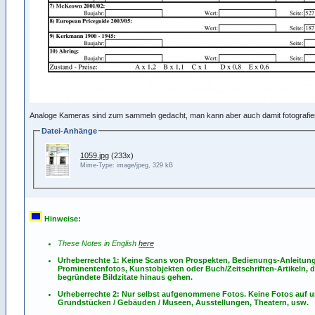
Analoge Kameras sind zum sammeln gedacht, man kann aber auch damit fotografier
Datei-Anhänge
1059.jpg
(233x)
Mime-Type: image/jpeg, 329 kB
Hinweise:
These Notes in English
here
Urheberrechte 1: Keine Scans von Prospekten, Bedienungs-Anleitun
Prominentenfotos, Kunstobjekten oder Buch/Zeitschriften-Artikeln, d
begründete Bildzitate hinaus gehen.
Urheberrechte 2: Nur selbst aufgenommene Fotos. Keine Fotos
auf
u
Grundstücken / Gebäuden / Museen, Ausstellungen, Theatern, usw.