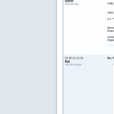
Rainer
Hallo
Administrator
habe 
p.s. 
Best
Raine
Analo
Digit
01.05.23 12:10
Re: 
Bae
100-249 Punkte