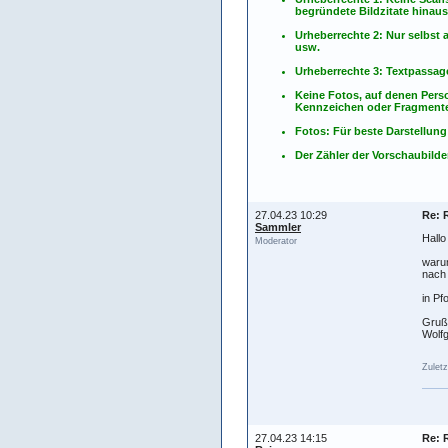
begründete Bildzitate hinau
Urheberrechte 2: Nur selbs
usw.
Urheberrechte 3: Textpassag
Keine Fotos, auf denen Pers
Kennzeichen oder Fragmente
Fotos: Für beste Darstellung
Der Zähler der Vorschaubilder
27.04.23 10:29
Re: 
Sammler
Hallo
Moderator
waru
nach 
in Pf
Gruß
Wolf
Zuletz
27.04.23 14:15
Re: 