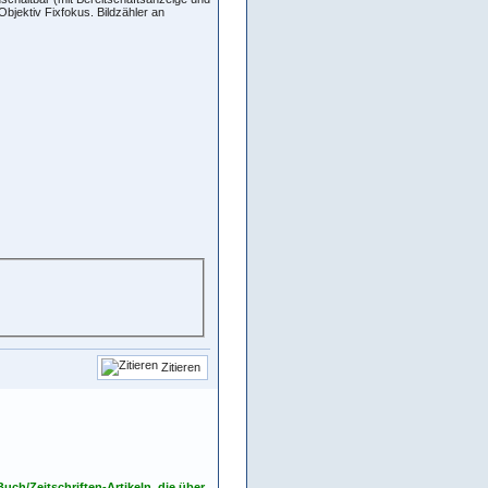
bjektiv Fixfokus. Bildzähler an
Zitieren
ch/Zeitschriften-Artikeln, die über