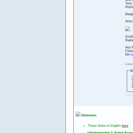
Test-
Rücks
Bauja
Ansch
Grüß
Raine
Aus N
Fotoa
Ein L
Zuletz
D
Hinweise:
These Notes in English
here
Urheberrechte 1: Keine Scan