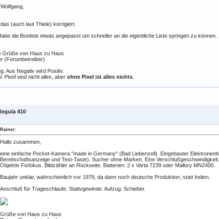
 Wolfgang,
das (auch laut Thiele) korrigiert.
Habe die Boxliste etwas angepasst um schneller an die eigentliche Liste springen zu können .
e Grüße von Haus zu Haus
r (Forumbetreiber)
g: Aus Negativ wird Positiv.
al: Pixel sind nicht alles, aber
ohne Pixel ist alles nichts
.
Regula 410
Rainer:
Hallo zusammen,
eine einfache Pocket-Kamera "made in Germany" (Bad Liebenzell). Eingebauter Elektronenbli
Bereitschaftsanzeige und Test-Taste). Sucher ohne Marken. Eine Verschlußgeschwindigkeit.
Objektiv Fixfokus. Bildzähler an Rückseite. Batterien: 2 x Varta 7239 oder Mallory MN2400.
Baujahr unklar, wahrscheinlich vor 1978, da dann noch deutsche Produktion, statt Indien.
Anschluß für Trageschlaufe. Stativgewinde. Aufzug: Schieber.
Grüße von Haus zu Haus