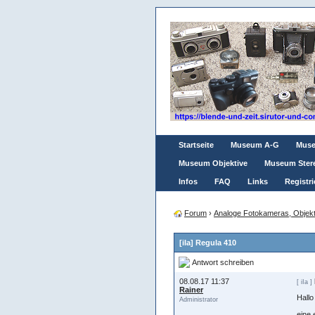
Startseite
Museum A-G
Mus
Museum Objektive
Museum Ster
Infos
FAQ
Links
Registri
Forum
›
Analoge Fotokameras, Objekt
[iIa] Regula 410
Antwort schreiben
08.08.17 11:37
[ iIa ]
Rainer
Hall
Administrator
eine 