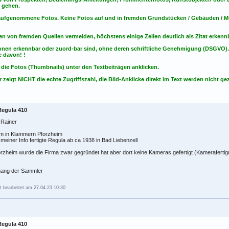
s gehen.
t aufgenommene Fotos. Keine Fotos
auf
und
in
fremden Grundstücken / Gebäuden / Mu
en von fremden Quellen vermeiden, höchstens einige Zeilen deutlich als Zitat erken
onen erkennbar oder zuord-bar sind, ohne deren schriftliche Genehmigung (DSGVO)
 davon! !
 die Fotos (Thumbnails) unter den Textbeiträgen anklicken.
 zeigt NICHT die echte Zugriffszahl, die Bild-Anklicke direkt im Text werden nicht gez
Regula 410
 Rainer
m in Klammern Pforzheim
meiner Info fertigte Regula ab ca 1938 in Bad Liebenzell
orzheim wurde die Firma zwar gegründet hat aber dort keine Kameras gefertigt (Kameraferti
gang der Sammler
t bearbeitet am 27.04.23 10:30
Regula 410