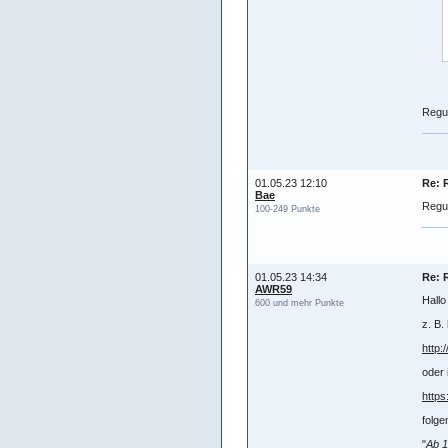
Regul
01.05.23 12:10
Re: 
Bae
Regul
100-249 Punkte
01.05.23 14:34
Re: 
AWR59
Hallo
600 und mehr Punkte
z. B. 
http:
oder 
https
folge
"
Ab 1