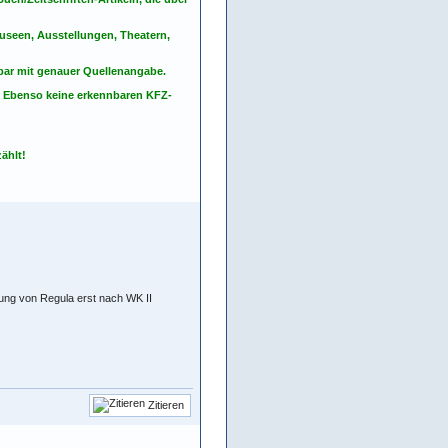
seen, Ausstellungen, Theatern,
nbar mit genauer Quellenangabe.
. Ebenso keine erkennbaren KFZ-
ählt!
gung von Regula erst nach WK II
Zitieren