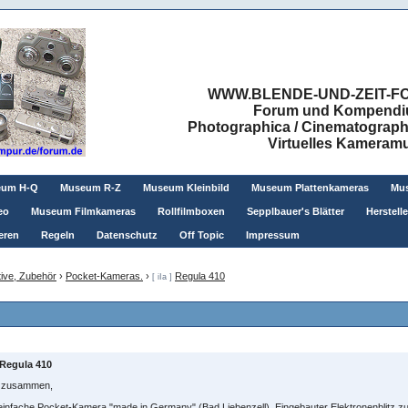
WWW.BLENDE-UND-ZEIT-FO
Forum und Kompendium
Photographica / Cinematographic
Virtuelles Kamera
eum H-Q
Museum R-Z
Museum Kleinbild
Museum Plattenkameras
Mus
eo
Museum Filmkameras
Rollfilmboxen
Sepplbauer's Blätter
Herstell
eren
Regeln
Datenschutz
Off Topic
Impressum
ive, Zubehör
›
Pocket-Kameras.
›
Regula 410
[ iIa ]
Regula 410
o zusammen,
einfache Pocket-Kamera "made in Germany" (Bad Liebenzell). Eingebauter Elektronenblitz zu