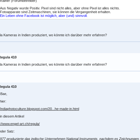
Rainer (Forumbetreiber)
Aus Negativ wurde Positiv. Pixel sind nicht alles, aber ohne Pixel ist alles nichts.
Fotoapparate sind Zeitmaschinen, sie können die Vergangenheit erhalten.
Ein Leben ohne Facebook ist möglich, aber (und) sinnvoll.
a Kameras in Indien produziert, wo könnte ich darüber mehr erfahren?
Regula 410
a Kameras in Indien produziert, wo könnte ich darüber mehr erfahren?
Regula 410
 Bae,
hier:
//indiaphotoculture.blogspot.com/20...he-made-in.html
in diesem Artikel
://www.engel-art.ch/regula/
nder Satz:
977 produzierte das indische Unternehmen National Instruments, nachdem es Zeichnungen, 