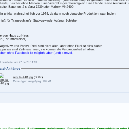
Taste). Sucher ohne Marken. Eine Verschlußgeschwindigkeit. Eine Blende. Keine Automatik. O
eite. Batterien: 2 x Varta 7239 oder Mallory MN2400.
hr unklar, wahrscheinlich vor 1978, da dann noch deutsche Produktion, statt Indien.
luß für Trageschlaufe. Stativgewinde. Aufzug: Schieber.
e von Haus zu Haus
r (Forumbetreiber)
egativ wurde Positiv. Pixel sind nicht alles, aber ohne Pixel ist alles nichts.
pparate sind Zeitmaschinen, sie können die Vergangenheit erhalten.
eben ohne Facebook ist möglich, aber (und) sinnvoll.
t bearbeitet am 27.04.23 14:13
atei-Anhänge
regula-410.jpg
(388x)
Mime-Type: image/jpeg, 106 kB
s von Prospekten, Bedienungs-Anleitungen, Prominentenfotos, Kunstobjekten oder Bu