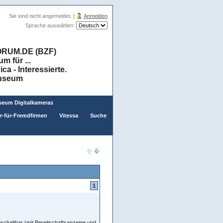
Sie sind nicht angemeldet. |
Anmelden
Sprache auswählen:
RUM.DE (BZF)
 für ...
a - Interessierte.
museum
eum Digitalkameras
er-für-Fremdfirmen
Vitessa
Suche
1
schaltbar (mit Bereitschaftsanzeige und