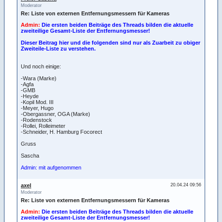
Moderator
Re: Liste von externen Entfernungsmessern für Kameras
Admin:
Die ersten beiden Beiträge des Threads bilden die aktuelle
zweiteilige Gesamt-Liste der Entfernungsmesser!
Dieser Beitrag hier und die folgenden sind nur als Zuarbeit zu obiger
Zweiteile-Liste zu verstehen.
Und noch einige:
-Wara (Marke)
-Agfa
-GMB
-Heyde
-Kopil Mod. III
-Meyer, Hugo
-Obergassner, OGA (Marke)
-Rodenstock
-Rollei, Rolleimeter
-Schneider, H. Hamburg Focorect
Gruss
Sascha
Admin: mit aufgenommen
axel
20.04.24 09:56
Moderator
Re: Liste von externen Entfernungsmessern für Kameras
Admin:
Die ersten beiden Beiträge des Threads bilden die aktuelle
zweiteilige Gesamt-Liste der Entfernungsmesser!