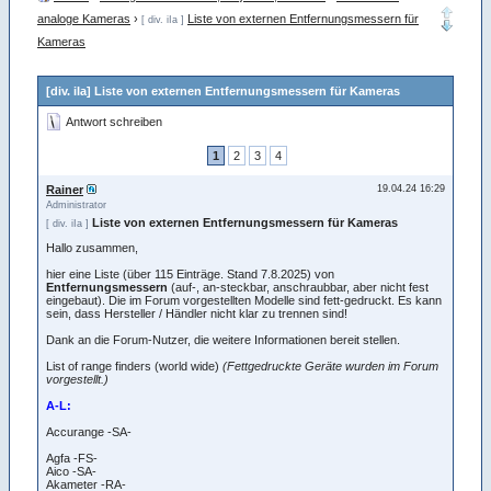
analoge Kameras
›
Liste von externen Entfernungsmessern für
[ div. iIa ]
Kameras
[div. iIa] Liste von externen Entfernungsmessern für Kameras
Antwort schreiben
1
2
3
4
Rainer
19.04.24 16:29
Administrator
Liste von externen Entfernungsmessern für Kameras
[ div. iIa ]
Hallo zusammen,
hier eine Liste (über 115 Einträge. Stand 7.8.2025) von
Entfernungsmessern
(auf-, an-steckbar, anschraubbar, aber nicht fest
eingebaut). Die im Forum vorgestellten Modelle sind fett-gedruckt. Es kann
sein, dass Hersteller / Händler nicht klar zu trennen sind!
Dank an die Forum-Nutzer, die weitere Informationen bereit stellen.
List of range finders (world wide)
(Fettgedruckte Geräte wurden im Forum
vorgestellt.)
A-L:
Accurange -SA-
Agfa -FS-
Aico -SA-
Akameter -RA-