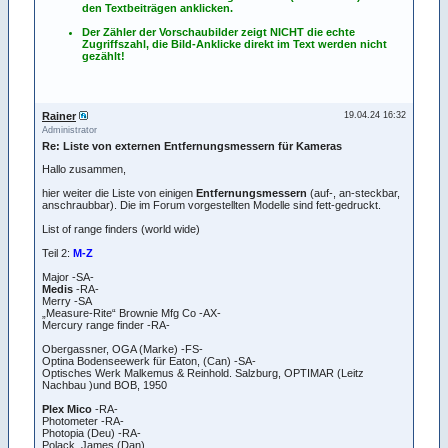
den Textbeiträgen anklicken.
Der Zähler der Vorschaubilder zeigt NICHT die echte
Zugriffszahl, die Bild-Anklicke direkt im Text werden nicht
gezählt!
Rainer
19.04.24 16:32
Administrator
Re: Liste von externen Entfernungsmessern für Kameras
Hallo zusammen,
hier weiter die Liste von einigen
Entfernungsmessern
(auf-, an-steckbar,
anschraubbar). Die im Forum vorgestellten Modelle sind fett-gedruckt.
List of range finders (world wide)
Teil 2:
M-Z
Major -SA-
Medis
-RA-
Merry -SA
„Measure-Rite“ Brownie Mfg Co -AX-
Mercury range finder -RA-
Obergassner, OGA (Marke) -FS-
Optina Bodenseewerk für Eaton, (Can) -SA-
Optisches Werk Malkemus & Reinhold. Salzburg, OPTIMAR (Leitz
Nachbau )und BOB, 1950
Plex Mico
-RA-
Photometer -RA-
Photopia (Deu) -RA-
Polack, James (Dan)