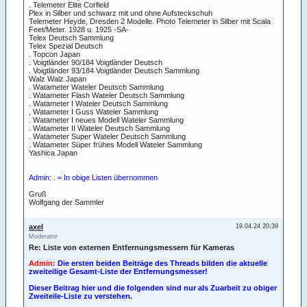
. Telemeter Elite Corfield
Plex in Silber und schwarz mit und ohne Aufsteckschuh
Telemeter Heyde, Dresden 2 Modelle. Photo Telemeter in Silber mit Scala
Feet/Meter. 1928 u. 1925 -SA-
Telex Deutsch Sammlung
Telex Spezial Deutsch
. Topcon Japan
. Voigtländer 90/184 Voigtländer Deutsch
. Voigtländer 93/184 Voigtländer Deutsch Sammlung
Walz Walz Japan
. Watameter Wateler Deutsch Sammlung
. Watameter Flash Wateler Deutsch Sammlung
. Watameter I Wateler Deutsch Sammlung
, Watameter I Guss Wateler Sammlung
. Watameter I neues Modell Wateler Sammlung
. Watameter II Wateler Deutsch Sammlung
. Watameter Super Wateler Deutsch Sammlung
. Watameter Süper frühes Modell Wateler Sammlung
Yashica Japan
Admin: . = In obige Listen übernommen
Gruß
Wolfgang der Sammler
axel
19.04.24 20:39
Moderator
Re: Liste von externen Entfernungsmessern für Kameras
Admin:
Die ersten beiden Beiträge des Threads bilden die aktuelle
zweiteilige Gesamt-Liste der Entfernungsmesser!
Dieser Beitrag hier und die folgenden sind nur als Zuarbeit zu obiger
Zweiteile-Liste zu verstehen.