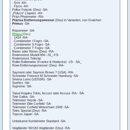
- Erni -AX-
. Flyca -AX-
Pollux Foitzek (Deu) -SA-
„Polyco“ (Japan) -AX-
Präzi Photometer -RA-
Präzisa Entfernungsmesser
(Deu) in Varianten, von Graichen
Primus
-SA-
Repometer -SA-
Rhaco:
(Deu)
. 1424 -RA-
. Combimeter I Fogro -SA-
. Combimeter S Fogro -SA-
. Combimeter T Fogro -SA-
Riwex oder Rimex (Deu) -RA-
Rodenstock Modell 850 -JS_-FS-
Rodenstock Teleclar
Rollei Rolleimeter (Franke & Heidecke) -JS- -SA_
Rowi Entfernungsmesser (Deu) -RA-
Saymont oder Saymon Brown ? (USA) -RA-
Schneider Fotorect M Schneider Hamburg -SA-
Smena Lomo (UDSSR) -SA-
Suehiro -SA-
Supreme -SA-
Taisei Kogaku Tokio, Accuro oder Accura -RA- -SA-
Tele Gallus -SA-
Telemeter Heyde -SA-
Telemeter Elite Corfield -SA-
Telemeter Corfield Wolverham 1949 -SA-
Telex Spezial (Deu) -RA-
Topcon Japan -SA-
Unbekannt Kombimeter Standard -SA-
Voigtländer 90/184 Voigtländer (Deu) -RA-