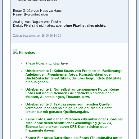
Beste Grüße von Haus zu Haus
Rainer (Forumbetreiber)
Analog: Aus Negativ wird Positiv.
Digital: Pixel sind nicht alles, aber
ohne Pixel ist alles nichts
.
Zuletzt bearbeitet am 18.06.26 14:53
Hinweise:
These Notes in English
here
Urheberrechte 1: Keine Scans von Prospekten, Bedienungs-
Anleitungen, Prominentenfotos, Kunstobjekten oder
Buch/Zeitschriften-Artikeln, die über begründete Bildzitate
hinaus gehen.
Urheberrechte 2: Nur selbst aufgenommene Fotos. Keine
Fotos
auf
und
in
fremden Grundstücken / Gebäuden /
Museen, Ausstellungen, Theatern, usw.
Urheberrechte 3: Textpassagen von fremden Quellen
vermeiden, höchstens einige Zeilen deutlich als Zitat
erkennbar mit genauer Quellenangabe.
Keine Fotos, auf denen Personen erkennbar oder zuord-bar
sind, ohne deren schriftliche Genehmigung (DSGVO).
Ebenso keine erkennbaren KFZ-Kennzeichen oder
Fragmente davon! !
Fotos: Für beste Darstellung die Fotos (Thumbnails) unter