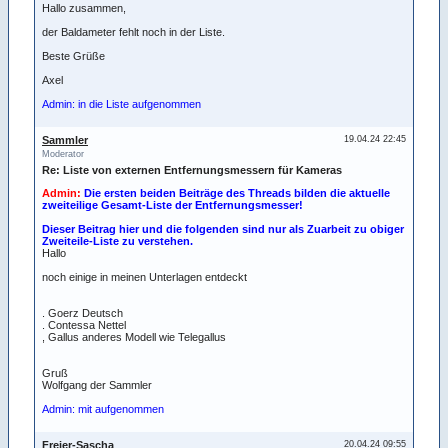
Hallo zusammen,
der Baldameter fehlt noch in der Liste.
Beste Grüße
Axel
Admin: in die Liste aufgenommen
Sammler
19.04.24 22:45
Moderator
Re: Liste von externen Entfernungsmessern für Kameras
Admin:
Die ersten beiden Beiträge des Threads bilden die aktuelle
zweiteilige Gesamt-Liste der Entfernungsmesser!
Dieser Beitrag hier und die folgenden sind nur als Zuarbeit zu obiger
Zweiteile-Liste zu verstehen.
Hallo
noch einige in meinen Unterlagen entdeckt
. Goerz Deutsch
. Contessa Nettel
, Gallus anderes Modell wie Telegallus
Gruß
Wolfgang der Sammler
Admin: mit aufgenommen
Freier-Sascha
20.04.24 09:55