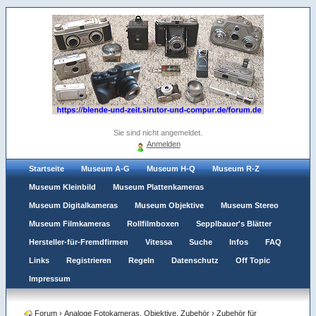
Sie sind nicht angemeldet.
Anmelden
Startseite
Museum A-G
Museum H-Q
Museum R-Z
Museum Kleinbild
Museum Plattenkameras
Museum Digitalkameras
Museum Objektive
Museum Stereo
Museum Filmkameras
Rollfilmboxen
Sepplbauer's Blätter
Hersteller-für-Fremdfirmen
Vitessa
Suche
Infos
FAQ
Links
Registrieren
Regeln
Datenschutz
Off Topic
Impressum
Forum
›
Analoge Fotokameras, Objektive, Zubehör
›
Zubehör für