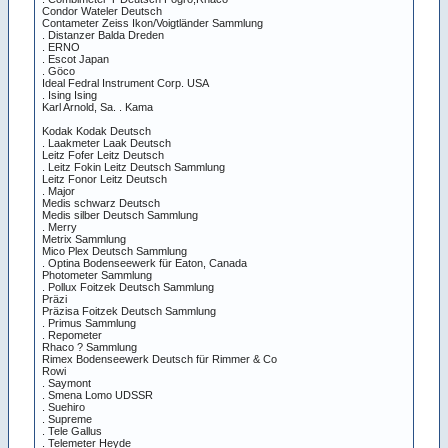
Condor Wateler Deutsch
Contameter Zeiss Ikon/Voigtländer Sammlung
. Distanzer Balda Dreden
. ERNO
. Escot Japan
. Göco
Ideal Fedral Instrument Corp. USA
. Ising Ising
Karl Arnold, Sa. . Kama
Kodak Kodak Deutsch
. Laakmeter Laak Deutsch
Leitz Fofer Leitz Deutsch
. Leitz Fokin Leitz Deutsch Sammlung
Leitz Fonor Leitz Deutsch
. Major
Medis schwarz Deutsch
Medis silber Deutsch Sammlung
. Merry
Metrix Sammlung
Mico Plex Deutsch Sammlung
. Optina Bodenseewerk für Eaton, Canada
Photometer Sammlung
. Pollux Foitzek Deutsch Sammlung
Präzi
Präzisa Foitzek Deutsch Sammlung
. Primus Sammlung
. Repometer
Rhaco ? Sammlung
Rimex Bodenseewerk Deutsch für Rimmer & Co
Rowi
. Saymont
. Smena Lomo UDSSR
. Suehiro
. Supreme
. Tele Gallus
. Telemeter Heyde