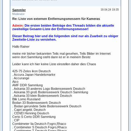
Sammler
19.04.24 19:35
Moderator
Re: Liste von externen Entfernungsmessern für Kameras
Admin:
Die ersten beiden Beiträge des Threads bilden die aktuelle
zweiteilige Gesamt-Liste der Entfernungsmesser!
Dieser Beitrag hier und die folgenden sind nur als Zuarbeit zu obiger
Zweiteile-Liste zu verstehen.
Hallo Rainer
meine mir bisher bekannten Teils mal gesehen, Teils Bilder im Internet
wenn dort Sammlung steht dann ist er in meinem Besitz
Leider kann ich hier keine Liste einstellen daher dies Chaos
425-75 Zeiss ikon Deutsch
. Accura Japan Handelsmarke
. Accurange
Aico
AMF DDR Sammlung
. Askania 33 anderes Logo Bodenseewerk Deutsch
. Askania 33 groß Bodenseewerk Deutsch Sammlung
. Askania 33 klein Bodenseewerk Deutsch
Blik Lomo Russland
Bodan 33 Bodenseewerk Deutsch
. Bodan gerundete Seite Bodenseewerk Deutsch
. Capri angebl. Deutsch
. CENEI Henning Deutsch
Certo S Certo DDR Sammlung
. CIP
Combimeter Iia Deutsch Fogro,Rhaco
. Combimeter S Deutsch Fogro,Rhaco
. Combimeter T Deutsch Fogro,Rhaco