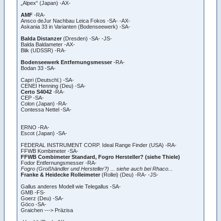
„Alpex“ (Japan) -AX-
AMF
-RA-
Ansco deJur Nachbau Leica Fokos -SA- -AX-
Askania 33 in Varianten (Bodenseewerk) -SA-
Balda Distanzer
(Dresden) -SA- -JS-
Balda Baldameter -AX-
Blik (UDSSR) -RA-
Bodenseewerk Entfernungsmesser
-RA-
Bodan 33 -SA-
Capri (Deutschl.) -SA-
CENEI Henning (Deu) -SA-
Certo S4042
-RA-
CEP -SA-
Colon (Japan) -RA-
Contessa Nettel -SA-
ERNO -RA-
Escot (Japan) -SA-
FEDERAL INSTRUMENT CORP. Ideal Range Finder (USA) -RA-
FFWB Kombimeter -SA-
FFWB Combimeter Standard, Fogro Hersteller? (siehe Thiele)
Fodor Entfernungsmesser -RA-
Fogro (Großhändler und Hersteller?) ... siehe auch bei Rhaco...
Franke & Heidecke Rolleimeter
(Rollei) (Deu) -RA- -JS-
Gallus anderes Modell wie Telegallus -SA-
GMB -FS-
Goerz (Deu) -SA-
Göco -SA-
Graichen ---> Präzisa