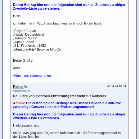
Dieser Beitrag hier und die folgenden sind nur als Zuarbeit zu obiger
Zweiteile-Liste zu verstehen.
Hallo,
ich habe mal im WEB geschaut, was sich noch finden lässt:
„Polyco“ Japan
„Hawk“ Deutschland
„Johnson Wray“
„Alpex“ Japan
„J L“ Frankreich 1952
„Measure-Rite“ Brownie Mfg Co
Beste Grüße
Axel
Admin: mit aufgenommen
Rainer
20.04.24 10:54
Administrator
Re: Liste von externen Entfernungsmessern für Kameras
Admin:
Die ersten beiden Beiträge des Threads bilden die aktuelle
zweiteilige Gesamt-Liste der Entfernungsmesser!
Dieser Beitrag hier und die folgenden sind nur als Zuarbeit zu obiger
Zweiteile-Liste zu verstehen.
Hallo zusammen,
oh ha, das ging aber fix, schon befinden sich 100 Entfernungsmesser in
der Liste, fein, fein.