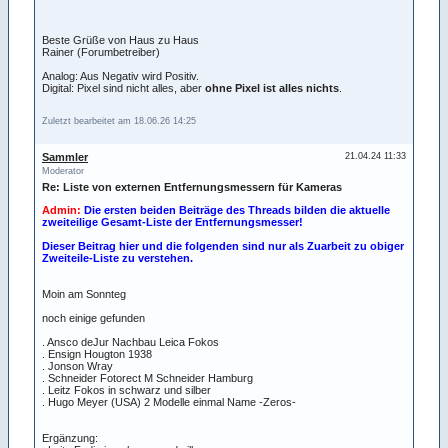
Beste Grüße von Haus zu Haus
Rainer (Forumbetreiber)
Analog: Aus Negativ wird Positiv.
Digital: Pixel sind nicht alles, aber
ohne Pixel ist alles nichts
.
Zuletzt bearbeitet am 18.06.26 14:25
Sammler
21.04.24 11:33
Moderator
Re: Liste von externen Entfernungsmessern für Kameras
Admin:
Die ersten beiden Beiträge des Threads bilden die aktuelle
zweiteilige Gesamt-Liste der Entfernungsmesser!
Dieser Beitrag hier und die folgenden sind nur als Zuarbeit zu obiger
Zweiteile-Liste zu verstehen.
Moin am Sonnteg
noch einige gefunden
. Ansco deJur Nachbau Leica Fokos
. Ensign Hougton 1938
. Jonson Wray
. Schneider Fotorect M Schneider Hamburg
. Leitz Fokos in schwarz und silber
. Hugo Meyer (USA) 2 Modelle einmal Name -Zeros-
Ergänzung: