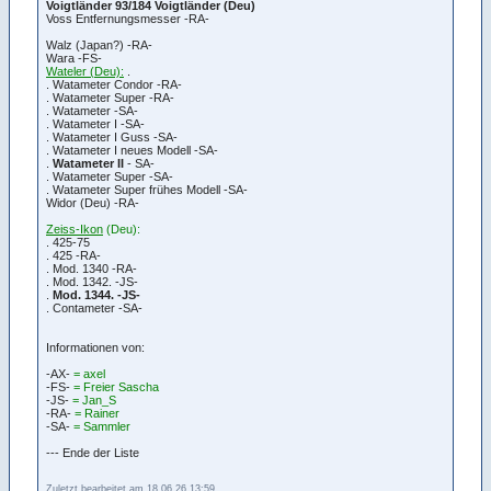
Voigtländer 93/184 Voigtländer (Deu)
Voss Entfernungsmesser -RA-
Walz (Japan?) -RA-
Wara -FS-
Wateler (Deu):
.
. Watameter Condor -RA-
. Watameter Super -RA-
. Watameter -SA-
. Watameter I -SA-
. Watameter I Guss -SA-
. Watameter I neues Modell -SA-
.
Watameter II
- SA-
. Watameter Super -SA-
. Watameter Super frühes Modell -SA-
Widor (Deu) -RA-
Zeiss-Ikon
(Deu):
. 425-75
. 425 -RA-
. Mod. 1340 -RA-
. Mod. 1342. -JS-
.
Mod. 1344. -JS-
. Contameter -SA-
Informationen von:
-AX-
= axel
-FS-
= Freier Sascha
-JS-
= Jan_S
-RA-
= Rainer
-SA-
= Sammler
--- Ende der Liste
Zuletzt bearbeitet am 18.06.26 13:59