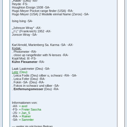
„Hawk“ (Deu) -AX-
Heyde -FS-
Houghton Ensign 1938 -SA-
Hugo Meyer Pocket range finder (USA) -RA-
Hugo Meyer (USA) 2 Modelle einmal Name (Zeros) -SA-
Ising Ising -SA-
„Johnson Wray“ -AX-
„J L“ (Frankreich) 1952 -AX-
Jonson Wray -SA-
Karl Arnold, Marienberg Sa. Karma -SA- -AX-
Kodak:
. Photometer -RA-
. close up rangefinder with N-lenses -RA-
Kopil Mod. III -FS-
Kühn Flexameter
-RA-
Laak Laakmeter (Deu) -SA-
Leitz
(Deu):
. Leica Fodis (Deu) silber u, schwarz -RA- -SA-
. Leica Fofer (Deu) -RA-
. Fokin -SA- (Deu) -RA-
. Fokos in schwarz und silber -SA-
.
Entfernungsmesser
(Deu) -RA-
Informationen von:
-AX-
= axel
-FS-
= Freier Sascha
-JS-
= Jan_S
-RA-
= Rainer
-SA-
= Sammler
--- weiter im nächsten Beitrag