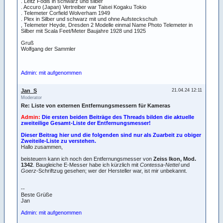
. Leitz Fodis in schwarz und silber
. Accuro (Japan) Vertreiber war Taisei Kogaku Tokio
. Telemeter Corfield Wolverham 1949
. Plex in Silber und schwarz mit und ohne Aufsteckschuh
, Telemeter Heyde, Dresden 2 Modelle einmal Name Photo Telemeter in
Silber mit Scala Feet/Meter Baujahre 1928 und 1925
Gruß
Wolfgang der Sammler
Admin: mit aufgenommen
Jan_S
21.04.24 12:11
Moderator
Re: Liste von externen Entfernungsmessern für Kameras
Admin:
Die ersten beiden Beiträge des Threads bilden die aktuelle
zweiteilige Gesamt-Liste der Entfernungsmesser!
Dieser Beitrag hier und die folgenden sind nur als Zuarbeit zu obiger
Zweiteile-Liste zu verstehen.
Hallo zusammen,
beisteuern kann ich noch den Entfernungsmesser von
Zeiss Ikon, Mod.
1342
. Baugleiche E-Messer habe ich kürzlich mit
Contessa-Nettel
und
Goerz
-Schriftzug gesehen; wer der Hersteller war, ist mir unbekannt.
--
Beste Grüße
Jan
Admin: mit aufgenommen