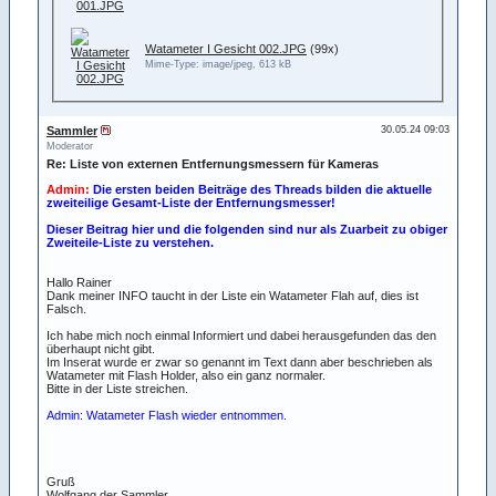
Watameter I Gesicht 002.JPG
(99x)
Mime-Type: image/jpeg, 613 kB
Sammler
30.05.24 09:03
Moderator
Re: Liste von externen Entfernungsmessern für Kameras
Admin:
Die ersten beiden Beiträge des Threads bilden die aktuelle
zweiteilige Gesamt-Liste der Entfernungsmesser!
Dieser Beitrag hier und die folgenden sind nur als Zuarbeit zu obiger
Zweiteile-Liste zu verstehen.
Hallo Rainer
Dank meiner INFO taucht in der Liste ein Watameter Flah auf, dies ist
Falsch.
Ich habe mich noch einmal Informiert und dabei herausgefunden das den
überhaupt nicht gibt.
Im Inserat wurde er zwar so genannt im Text dann aber beschrieben als
Watameter mit Flash Holder, also ein ganz normaler.
Bitte in der Liste streichen.
Admin: Watameter Flash wieder entnommen.
Gruß
Wolfgang der Sammler