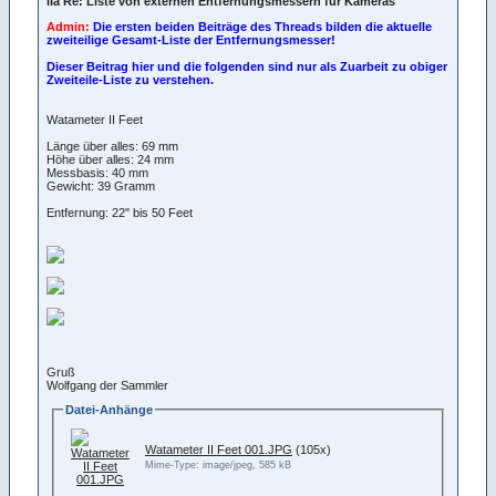
iIa Re: Liste von externen Entfernungsmessern für Kameras
Admin:
Die ersten beiden Beiträge des Threads bilden die aktuelle
zweiteilige Gesamt-Liste der Entfernungsmesser!
Dieser Beitrag hier und die folgenden sind nur als Zuarbeit zu obiger
Zweiteile-Liste zu verstehen.
Watameter II Feet
Länge über alles: 69 mm
Höhe über alles: 24 mm
Messbasis: 40 mm
Gewicht: 39 Gramm
Entfernung: 22" bis 50 Feet
Gruß
Wolfgang der Sammler
Datei-Anhänge
Watameter II Feet 001.JPG
(105x)
Mime-Type: image/jpeg, 585 kB