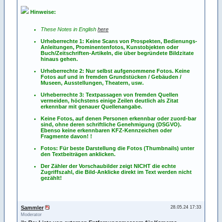
Hinweise:
These Notes in English
here
Urheberrechte 1: Keine Scans von Prospekten, Bedienungs-
Anleitungen, Prominentenfotos, Kunstobjekten oder
Buch/Zeitschriften-Artikeln, die über begründete Bildzitate
hinaus gehen.
Urheberrechte 2: Nur selbst aufgenommene Fotos. Keine
Fotos
auf
und
in
fremden Grundstücken / Gebäuden /
Museen, Ausstellungen, Theatern, usw.
Urheberrechte 3: Textpassagen von fremden Quellen
vermeiden, höchstens einige Zeilen deutlich als Zitat
erkennbar mit genauer Quellenangabe.
Keine Fotos, auf denen Personen erkennbar oder zuord-bar
sind, ohne deren schriftliche Genehmigung (DSGVO).
Ebenso keine erkennbaren KFZ-Kennzeichen oder
Fragmente davon! !
Fotos: Für beste Darstellung die Fotos (Thumbnails) unter
den Textbeiträgen anklicken.
Der Zähler der Vorschaubilder zeigt NICHT die echte
Zugriffszahl, die Bild-Anklicke direkt im Text werden nicht
gezählt!
Sammler
28.05.24 17:33
Moderator