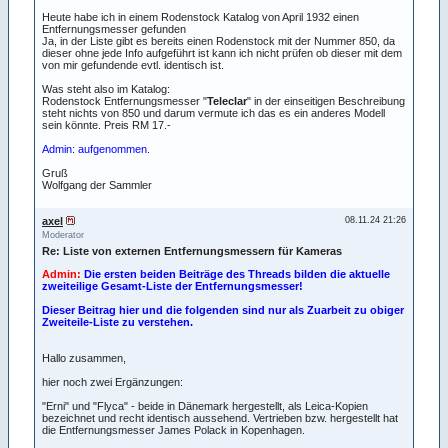
Heute habe ich in einem Rodenstock Katalog von April 1932 einen
Entfernungsmesser gefunden
Ja, in der Liste gibt es bereits einen Rodenstock mit der Nummer 850, da
dieser ohne jede Info aufgeführt ist kann ich nicht prüfen ob dieser mit dem
von mir gefundende evtl. identisch ist.
Was steht also im Katalog:
Rodenstock Entfernungsmesser "
Teleclar
" in der einseitigen Beschreibung
steht nichts von 850 und darum vermute ich das es ein anderes Modell
sein könnte. Preis RM 17.-
Admin: aufgenommen.
Gruß
Wolfgang der Sammler
axel
08.11.24 21:26
Moderator
Re: Liste von externen Entfernungsmessern für Kameras
Admin:
Die ersten beiden Beiträge des Threads bilden die aktuelle
zweiteilige Gesamt-Liste der Entfernungsmesser!
Dieser Beitrag hier und die folgenden sind nur als Zuarbeit zu obiger
Zweiteile-Liste zu verstehen.
Hallo zusammen,
hier noch zwei Ergänzungen:
"Erni" und "Flyca" - beide in Dänemark hergestellt, als Leica-Kopien
bezeichnet und recht identisch aussehend. Vertrieben bzw. hergestellt hat
die Entfernungsmesser James Polack in Kopenhagen.