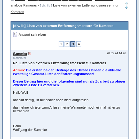
analoge Kameras
›
Liste von externen Entfernungsmessern für
[ div. iIa ]
Kameras
[div. iIa] Liste von externen Entfernungsmessern für Kameras
Antwort schreiben
1
2
3
4
Sammler
28.05.24 14:26
Moderator
Re: Liste von externen Entfernungsmessern für Kameras
Admin:
Die ersten beiden Beiträge des Threads bilden die aktuelle
zweiteilige Gesamt-Liste der Entfernungsmesser!
Dieser Beitrag hier und die folgenden sind nur als Zuarbeit zu obiger
Zweiteile-Liste zu verstehen.
Hallo Wolf
absolut richtig, ist mir bisher noch nicht aufgefallen.
das nehne ich jetzt zum Anlass meine Watameter noch einmal näher zu
betrachten
Gruß
Wolfgang der Sammler