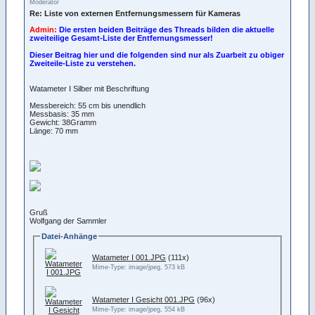
Moderator
Re: Liste von externen Entfernungsmessern für Kameras
Admin:
Die ersten beiden Beiträge des Threads bilden die aktuelle
zweiteilige Gesamt-Liste der Entfernungsmesser!
Dieser Beitrag hier und die folgenden sind nur als Zuarbeit zu obiger
Zweiteile-Liste zu verstehen.
Watameter I Silber mit Beschriftung
Messbereich: 55 cm bis unendlich
Messbasis: 35 mm
Gewicht: 38Gramm
Länge: 70 mm
Gruß
Wolfgang der Sammler
Datei-Anhänge
Watameter I 001.JPG
(111x)
Mime-Type: image/jpeg, 573 kB
Watameter I Gesicht 001.JPG
(96x)
Mime-Type: image/jpeg, 554 kB