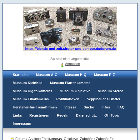
Sie sind nicht angemeldet.
Anmelden
Startseite
Museum A-G
Museum H-Q
Museum R-Z
Museum Kleinbild
Museum Plattenkameras
Museum Digitalkameras
Museum Objektive
Museum Stereo
Museum Filmkameras
Rollfilmboxen
Sepplbauer's Blätter
Hersteller-für-Fremdfirmen
Vitessa
Suche
Infos
FAQ
Links
Registrieren
Regeln
Datenschutz
Off Topic
Impressum
Forum
›
Analoge Fotokameras, Objektive, Zubehör
›
Zubehör für