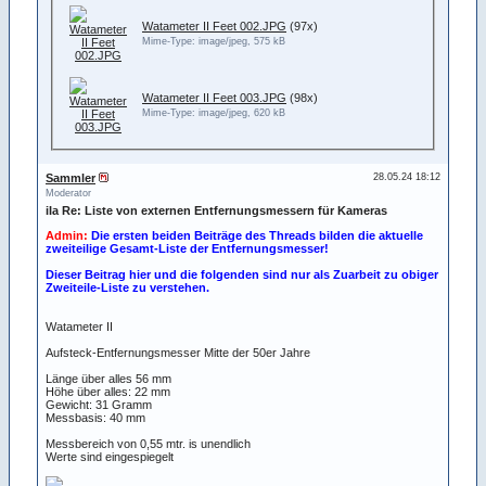
Watameter II Feet 002.JPG
(97x)
Mime-Type: image/jpeg, 575 kB
Watameter II Feet 003.JPG
(98x)
Mime-Type: image/jpeg, 620 kB
Sammler
28.05.24 18:12
Moderator
iIa Re: Liste von externen Entfernungsmessern für Kameras
Admin:
Die ersten beiden Beiträge des Threads bilden die aktuelle
zweiteilige Gesamt-Liste der Entfernungsmesser!
Dieser Beitrag hier und die folgenden sind nur als Zuarbeit zu obiger
Zweiteile-Liste zu verstehen.
Watameter II
Aufsteck-Entfernungsmesser Mitte der 50er Jahre
Länge über alles 56 mm
Höhe über alles: 22 mm
Gewicht: 31 Gramm
Messbasis: 40 mm
Messbereich von 0,55 mtr. is unendlich
Werte sind eingespiegelt