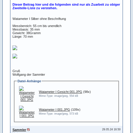
Dieser Beitrag hier und die folgenden sind nur als Zuarbeit zu obiger
Zweiteile-Liste zu verstehen.
Watameter I Silber ohne Beschriftung
Messbereich: 55 cm bis unendlich
Messbasis: 35 mm
Gewicht: 38Gramm
Länge: 70 mm
Gruß
Wolfgang der Sammler
Datei-Anhänge
Watameter I Gesicht 001.JPG
(98x)
Mime-Type: image/jpeg, 554 kB
Watameter I 001.JPG
(109x)
Mime-Type: image/jpeg, 573 kB
Sammler
29.05.24 16:50