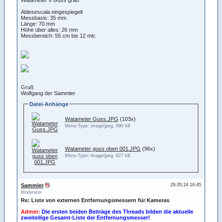
Ablesescala eingespiegelt
Messbasis: 35 mm
Länge: 70 mm
Höhe über alles: 26 mm
Messbereich: 55 cm bis 12 mtr.
Gruß
Wolfgang der Sammler
Datei-Anhänge
Watameter Guss.JPG
(103x)
Mime-Type: image/jpeg, 690 kB
Watameter guss oben 001.JPG
(96x)
Mime-Type: image/jpeg, 627 kB
Sammler
29.05.24 16:45
Moderator
Re: Liste von externen Entfernungsmessern für Kameras
Admin:
Die ersten beiden Beiträge des Threads bilden die aktuelle
zweiteilige Gesamt-Liste der Entfernungsmesser!