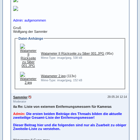
Admin: aufgenommen
Gruß
Wolfgang der Sammler
Datei-Anhänge
Watameter II Rückseite zu Siber 001.JPG
(95x)
Mime-Type: image/jpeg, 538 kB
Watameter 2.jpg
(113x)
Mime-Type: image/jpeg, 152 kB
Sammler
29.05.24 12:14
Moderator
iIa Re: Liste von externen Entfernungsmessern für Kameras
Admin:
Die ersten beiden Beiträge des Threads bilden die aktuelle
zweiteilige Gesamt-Liste der Entfernungsmesser!
Dieser Beitrag hier und die folgenden sind nur als Zuarbeit zu obiger
Zweiteile-Liste zu verstehen.
Watameter II Guss grau