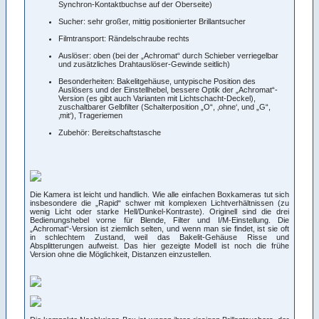
Synchron-Kontaktbuchse auf der Oberseite)
Sucher: sehr großer, mittig positionierter Brillantsucher
Filmtransport: Rändelschraube rechts
Auslöser: oben (bei der „Achromat“ durch Schieber verriegelbar
und zusätzliches Drahtauslöser-Gewinde seitlich)
Besonderheiten: Bakelitgehäuse, untypische Position des
Auslösers und der Einstellhebel, bessere Optik der „Achromat“-
Version (es gibt auch Varianten mit Lichtschacht-Deckel),
zuschaltbarer Gelbfilter (Schalterposition „O“, ‚ohne‘, und „G“,
‚mit‘), Trageriemen
Zubehör: Bereitschaftstasche
Die Kamera ist leicht und handlich. Wie alle einfachen Boxkameras tut sich
insbesondere die „Rapid“ schwer mit komplexen Lichtverhältnissen (zu
wenig Licht oder starke Hell/Dunkel-Kontraste). Originell sind die drei
Bedienungshebel vorne für Blende, Filter und I/M-Einstellung. Die
„Achromat“-Version ist ziemlich selten, und wenn man sie findet, ist sie oft
in schlechtem Zustand, weil das Bakelit-Gehäuse Risse und
Absplitterungen aufweist. Das hier gezeigte Modell ist noch die frühe
Version ohne die Möglichkeit, Distanzen einzustellen.