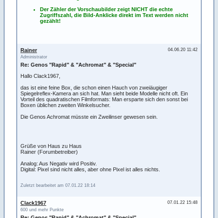
Der Zähler der Vorschaubilder zeigt NICHT die echte
Zugriffszahl, die Bild-Anklicke direkt im Text werden nicht
gezählt!
Rainer
04.06.20 11:42
Administrator
Re: Genos "Rapid" & "Achromat" & "Special"
Hallo Clack1967,
das ist eine feine Box, die schon einen Hauch von zweiäugiger
Spiegelreflex-Kamera an sich hat. Man sieht beide Modelle nicht oft. Ein
Vorteil des quadratischen Filmformats: Man ersparte sich den sonst bei
Boxen üblichen zweiten Winkelsucher.
Die Genos Achromat müsste ein Zweilinser gewesen sein.
Grüße von Haus zu Haus
Rainer (Forumbetreiber)
Analog: Aus Negativ wird Positiv.
Digital: Pixel sind nicht alles, aber ohne Pixel ist alles nichts.
Zuletzt bearbeitet am 07.01.22 18:14
Clack1967
07.01.22 15:48
600 und mehr Punkte
Re: Genos "Rapid" & "Achromat" & "Special"