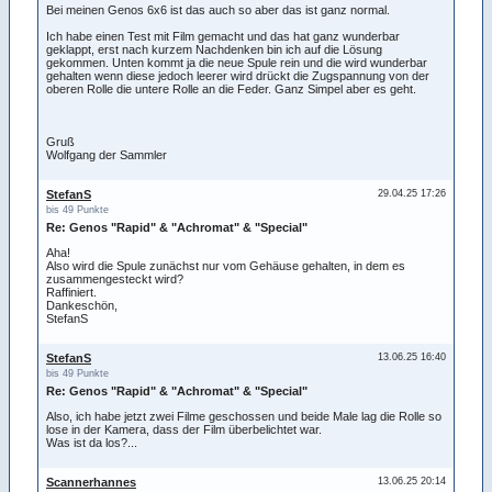
Bei meinen Genos 6x6 ist das auch so aber das ist ganz normal.
Ich habe einen Test mit Film gemacht und das hat ganz wunderbar
geklappt, erst nach kurzem Nachdenken bin ich auf die Lösung
gekommen. Unten kommt ja die neue Spule rein und die wird wunderbar
gehalten wenn diese jedoch leerer wird drückt die Zugspannung von der
oberen Rolle die untere Rolle an die Feder. Ganz Simpel aber es geht.
Gruß
Wolfgang der Sammler
StefanS
29.04.25 17:26
bis 49 Punkte
Re: Genos "Rapid" & "Achromat" & "Special"
Aha!
Also wird die Spule zunächst nur vom Gehäuse gehalten, in dem es
zusammengesteckt wird?
Raffiniert.
Dankeschön,
StefanS
StefanS
13.06.25 16:40
bis 49 Punkte
Re: Genos "Rapid" & "Achromat" & "Special"
Also, ich habe jetzt zwei Filme geschossen und beide Male lag die Rolle so
lose in der Kamera, dass der Film überbelichtet war.
Was ist da los?...
Scannerhannes
13.06.25 20:14