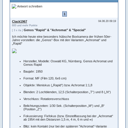
Antwort schreiben
1
Clack1967
04.06.20 09:19
600 und mehr Punkte
Genos "Rapid" & "Achromat" & "Special"
[ 3 x iIa ]
Ich möchte heute eine besonders hübsche Boxkamera der frühen 50er-
Jahre vorstellen: die „Genos“-Box mit den Varianten „Achromat“ und
„Rapid“
Hersteller, Modelle: Oswald KG, Nürnberg. Genos Achromat und
Genos Rapid
Baujahr: 1950
Format: MF (Film 120, 6x6 cm)
Objektiv: Meniskus („Rapid“) bzw. Achromat 1:1,8
Blenden: 2 Lochblenden, 12,5 (Schalterposition „T“) und 8 („N“)
Verschluss: Rotationsverschluss
Belichtungszeiten: 1/30 Sek. (Schalterposition „M“) und „B“
(Position „Z“)
Fokussierung: Fixfokus (bzw. Einstellfassung bei der „Achromat“
ab 1954 mit den Distanzen 1,5 m, 4 m, 6 m und ∞)
Blitz: kein Kontakt (nur bei der späteren "Achromat"-Variante