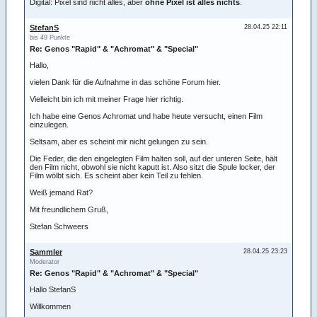
Digital: Pixel sind nicht alles, aber
ohne Pixel ist alles nichts
.
StefanS
28.04.25 22:11
bis 49 Punkte
Re: Genos "Rapid" & "Achromat" & "Special"
Hallo,
vielen Dank für die Aufnahme in das schöne Forum hier.
Vielleicht bin ich mit meiner Frage hier richtig.
Ich habe eine Genos Achromat und habe heute versucht, einen Film
einzulegen.
Seltsam, aber es scheint mir nicht gelungen zu sein.
Die Feder, die den eingelegten Film halten soll, auf der unteren Seite, hält
den Film nicht, obwohl sie nicht kaputt ist. Also sitzt die Spule locker, der
Film wölbt sich. Es scheint aber kein Teil zu fehlen.
Weiß jemand Rat?
Mit freundlichem Gruß,
Stefan Schweers
Sammler
28.04.25 23:23
Moderator
Re: Genos "Rapid" & "Achromat" & "Special"
Hallo StefanS
Willkommen