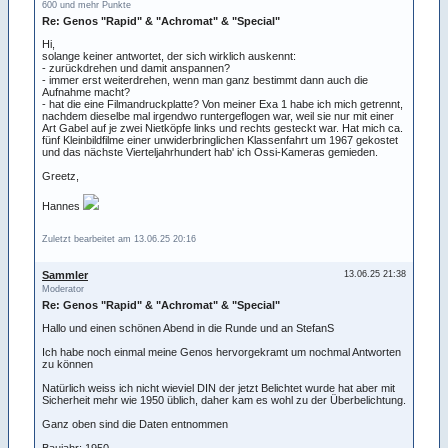
600 und mehr Punkte
Re: Genos "Rapid" & "Achromat" & "Special"
Hi,
solange keiner antwortet, der sich wirklich auskennt:
- zurückdrehen und damit anspannen?
- immer erst weiterdrehen, wenn man ganz bestimmt dann auch die
Aufnahme macht?
- hat die eine Filmandruckplatte? Von meiner Exa 1 habe ich mich getrennt,
nachdem dieselbe mal irgendwo runtergeflogen war, weil sie nur mit einer
Art Gabel auf je zwei Nietköpfe links und rechts gesteckt war. Hat mich ca.
fünf Kleinbildfilme einer unwiderbringlichen Klassenfahrt um 1967 gekostet
und das nächste Vierteljahrhundert hab' ich Ossi-Kameras gemieden.
Greetz,
Hannes
Zuletzt bearbeitet am 13.06.25 20:16
Sammler
13.06.25 21:38
Moderator
Re: Genos "Rapid" & "Achromat" & "Special"
Hallo und einen schönen Abend in die Runde und an StefanS
Ich habe noch einmal meine Genos hervorgekramt um nochmal Antworten
zu können
Natürlich weiss ich nicht wieviel DIN der jetzt Belichtet wurde hat aber mit
Sicherheit mehr wie 1950 üblich, daher kam es wohl zu der Überbelichtung.
Ganz oben sind die Daten entnommen
Baujahr: 1950