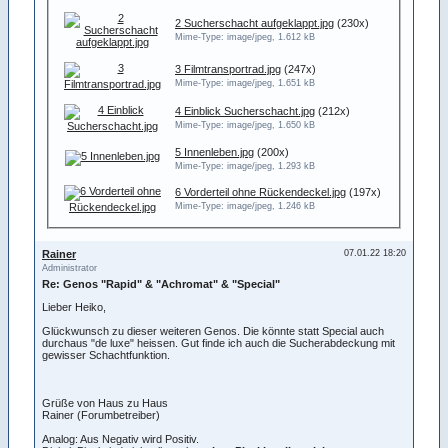
2 Sucherschacht aufgeklappt.jpg
(230x)
Mime-Type: image/jpeg, 1.612 kB
3 Filmtransportrad.jpg
(247x)
Mime-Type: image/jpeg, 1.651 kB
4 Einblick Sucherschacht.jpg
(212x)
Mime-Type: image/jpeg, 1.650 kB
5 Innenleben.jpg
(200x)
Mime-Type: image/jpeg, 1.293 kB
6 Vorderteil ohne Rückendeckel.jpg
(197x)
Mime-Type: image/jpeg, 1.246 kB
Rainer
07.01.22 18:20
Administrator
Re: Genos "Rapid" & "Achromat" & "Special"
Lieber Heiko,
Glückwunsch zu dieser weiteren Genos. Die könnte statt Special auch
durchaus "de luxe" heissen. Gut finde ich auch die Sucherabdeckung mit
gewisser Schachtfunktion.
Grüße von Haus zu Haus
Rainer (Forumbetreiber)
Analog: Aus Negativ wird Positiv.