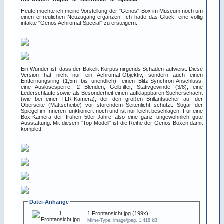
Heute möchte ich meine Vorstellung der "Genos"-Box im Museum noch um
einen erfreulichen Neuzugang ergänzen: Ich hatte das Glück, eine völlig
intakte "Genos Achromat Special" zu ersteigern.
Ein Wunder ist, dass der Bakelit-Korpus nirgends Schäden aufweist. Diese
Version hat nicht nur ein Achromat-Objektiv, sondern auch einen
Entfernungsring (1,5m bis unendlich), einen Blitz-Synchron-Anschluss,
eine Auslösesperre, 2 Blenden, Gelbfilter, Stativgewinde (3/8), eine
Lederschlaufe sowie als Besonderheit einen aufklappbaren Sucherschacht
(wie bei einer TLR-Kamera), der den großen Brillantsucher auf der
Oberseite (Mattscheibe) vor störendem Seitenlicht schützt. Sogar der
Spiegel im Inneren funktioniert noch und ist nur leicht beschlagen. Für eine
Box-Kamera der frühen 50er-Jahre also eine ganz ungewöhnlich gute
Ausstattung. Mit diesem "Top-Modell" ist die Reihe der Genos-Boxen damit
komplett.
Datei-Anhänge
1 Frontansicht.jpg
(199x)
Mime-Type: image/jpeg, 1.418 kB