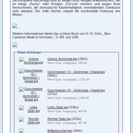
Die kompakte Nachkriegs-Box ist wegen ihres riesigen Brillantsuchers, der
an Isings „Pucky“ oder Ensigns „Ful-vue“ erinnert, und wegen ihres
formschönen, die boxtypische Kastenhaftigkeit vermeidenden Gehäuses
sehr attraktiv. Der helle Sucher erlaubt die komfortable Fixierung des
Motivs.
Weitere Informationen bietet das schöne Buch von H.-D. Götz, „Box-
Cameras Made in Germany“, S. 86f. und 138f.
Datei-Anhänge
Genos Achromat.jpg
(292x)
Mime-Type: image/jpeg, 766 kB
Geschwister (1) - Achromat + Rapid.jpg
(364x)
Mime-Type: image/jpeg, 1.318 kB
Geschwister (2) - Achromat + Rapid.jpg
(371x)
Mime-Type: image/jpeg, 1.008 kB
Linke Seite.jpg
(336x)
Mime-Type: image/jpeg, 408 kB
Rechte Seite.jpg
(323x)
Mime-Type: image/jpeg, 497 kB
Brillantsucher.jpg
(344x)