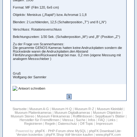
Format: MF (Film 120, 6x6 cm)
Objektiv: Meniskus („Rapid“) bzw. Achromat 1:1,8
Blenden: 2 Lochblenden, 12,5 (Schalterposition „T“) und 8 („N“)
Verschluss: Rotationsverschluss
Belichtungszeiten: 1/30 Sek. (Schalterposition „M“) und „B“ (Position „Z“)
Zu der Frage von Scannerhannes:
Die gesammte GENOS Kameras hatten keine Andruckplatten sondern die
Rückwände waren die Andruckplatten.den Abstand
Filmführungsrollen/Rückwand liegt bei max. 0,2 mm (eigene Messung mit
analogem Messschieber )
Gruß
Wolfgang der Sammler
Antwort schreiben
1
Startseite
|
Museum A-G
|
Museum H-Q
|
Museum R-Z
|
Museum Kleinbild
|
Museum Plattenkameras
|
Museum Digitalkameras
|
Museum Objektive
|
Museum Stereo
|
Museum Filmkameras
|
Rollfilmboxen
|
Sepplbauer's Blätter
|
Hersteller-für-Fremdfirmen
|
Vitessa
|
Suche
|
Infos
|
FAQ
|
Links
|
Registrieren
|
Regeln
|
Datenschutz
|
Off Topic
|
Impressum
Powered by:
phpFK - PHP-Forum ohne MySQL
|
phpFK Download Lite-
Version kostenlos
|
phpFK Shop Voll-Version kaufen
|
www.phpFK.com