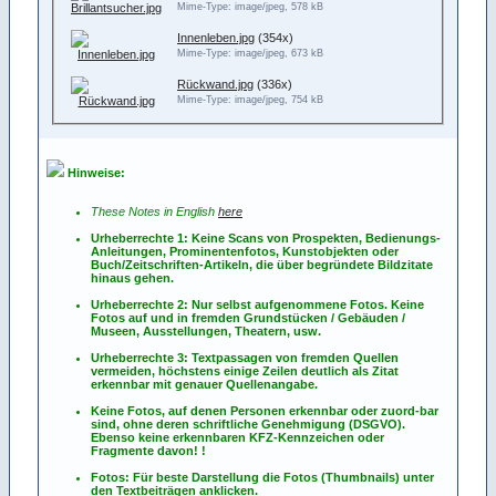
Mime-Type: image/jpeg, 578 kB
Innenleben.jpg
(354x)
Mime-Type: image/jpeg, 673 kB
Rückwand.jpg
(336x)
Mime-Type: image/jpeg, 754 kB
Hinweise:
These Notes in English
here
Urheberrechte 1: Keine Scans von Prospekten, Bedienungs-
Anleitungen, Prominentenfotos, Kunstobjekten oder
Buch/Zeitschriften-Artikeln, die über begründete Bildzitate
hinaus gehen.
Urheberrechte 2: Nur selbst aufgenommene Fotos. Keine
Fotos
auf
und
in
fremden Grundstücken / Gebäuden /
Museen, Ausstellungen, Theatern, usw.
Urheberrechte 3: Textpassagen von fremden Quellen
vermeiden, höchstens einige Zeilen deutlich als Zitat
erkennbar mit genauer Quellenangabe.
Keine Fotos, auf denen Personen erkennbar oder zuord-bar
sind, ohne deren schriftliche Genehmigung (DSGVO).
Ebenso keine erkennbaren KFZ-Kennzeichen oder
Fragmente davon! !
Fotos: Für beste Darstellung die Fotos (Thumbnails) unter
den Textbeiträgen anklicken.