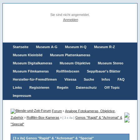
Sie sind nicht angemeldet.
Anmelden
Startseite
Museum A-G
Museum H-Q
Museum R-Z
Museum Kleinbild
Museum Plattenkameras
Museum Digitalkameras
Museum Objektive
Museum Stereo
Museum Filmkameras
Rollfilmboxen
Sepplbauer's Blätter
Hersteller-für-Fremdfirmen
Vitessa
Suche
Infos
FAQ
Links
Registrieren
Regeln
Datenschutz
Off Topic
Impressum
Forum
›
Analoge Fotokameras, Objektive,
Zubehör
›
Rollfilm-Box-Kameras
›
Genos "Rapid" & "Achromat" &
[ 3 x iIa ]
"Special"
[3 x iIa] Genos "Rapid" & "Achromat" & "Special"