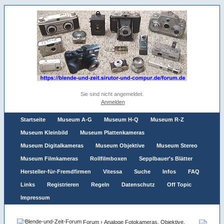
Sie sind nicht angemeldet.
Anmelden
Startseite
Museum A-G
Museum H-Q
Museum R-Z
Museum Kleinbild
Museum Plattenkameras
Museum Digitalkameras
Museum Objektive
Museum Stereo
Museum Filmkameras
Rollfilmboxen
Sepplbauer's Blätter
Hersteller-für-Fremdfirmen
Vitessa
Suche
Infos
FAQ
Links
Registrieren
Regeln
Datenschutz
Off Topic
Impressum
Forum
›
Analoge Fotokameras, Objektive,