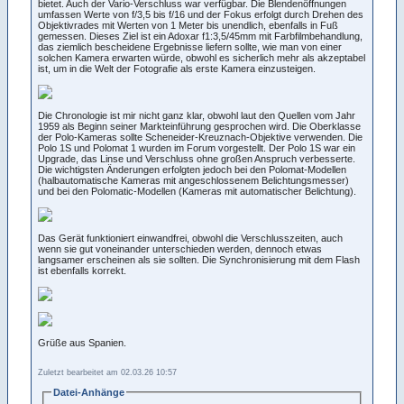
bietet. Auch der Vario-Verschluss war verfügbar. Die Blendenöffnungen
umfassen Werte von f/3,5 bis f/16 und der Fokus erfolgt durch Drehen des
Objektivrades mit Werten von 1 Meter bis unendlich, ebenfalls in Fuß
gemessen. Dieses Ziel ist ein Adoxar f1:3,5/45mm mit Farbfilmbehandlung,
das ziemlich bescheidene Ergebnisse liefern sollte, wie man von einer
solchen Kamera erwarten würde, obwohl es sicherlich mehr als akzeptabel
ist, um in die Welt der Fotografie als erste Kamera einzusteigen.
Die Chronologie ist mir nicht ganz klar, obwohl laut den Quellen vom Jahr
1959 als Beginn seiner Markteinführung gesprochen wird. Die Oberklasse
der Polo-Kameras sollte Scheneider-Kreuznach-Objektive verwenden. Die
Polo 1S und Polomat 1 wurden im Forum vorgestellt. Der Polo 1S war ein
Upgrade, das Linse und Verschluss ohne großen Anspruch verbesserte.
Die wichtigsten Änderungen erfolgten jedoch bei den Polomat-Modellen
(halbautomatische Kameras mit angeschlossenem Belichtungsmesser)
und bei den Polomatic-Modellen (Kameras mit automatischer Belichtung).
Das Gerät funktioniert einwandfrei, obwohl die Verschlusszeiten, auch
wenn sie gut voneinander unterschieden werden, dennoch etwas
langsamer erscheinen als sie sollten. Die Synchronisierung mit dem Flash
ist ebenfalls korrekt.
Grüße aus Spanien.
Zuletzt bearbeitet am 02.03.26 10:57
Datei-Anhänge