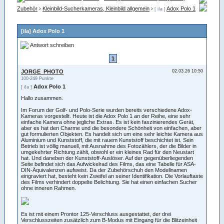
Zubehör
›
Kleinbild-Sucherkameras, Kleinbild allgemein
›
Adox Polo 1
[ iIa ]
[iIa] Adox Polo 1
Antwort schreiben
1
JORGE_PHOTO
02.03.26 10:50
100-249 Punkte
Adox Polo 1
[ iIa ]
Hallo zusammen.
Im Forum der Golf- und Polo-Serie wurden bereits verschiedene Adox-
Kameras vorgestellt. Heute ist die Adox Polo 1 an der Reihe, eine sehr
einfache Kamera ohne jegliche Extras. Es ist kein faszinierendes Gerät,
aber es hat den Charme und die besondere Schönheit von einfachen, aber
gut formulierten Objekten. Es handelt sich um eine sehr leichte Kamera aus
Aluminium und Kunststoff, die mit rauem Kunststoff beschichtet ist. Sein
Betrieb ist völlig manuell, mit Ausnahme des Fotozählers, der die Bilder in
umgekehrter Richtung zählt, obwohl er ein kleines Rad für den Neustart
hat. Und daneben der Kunststoff-Auslöser. Auf der gegenüberliegenden
Seite befindet sich das Aufwickelrad des Films, das eine Tabelle für ASA-
DIN-Äquivalenzen aufweist. Da der Zubehörschuh den Modellnamen
eingraviert hat, besteht kein Zweifel an seiner Identifikation. Die Vorlauftaste
des Films verhindert doppelte Belichtung. Sie hat einen einfachen Sucher
ohne inneren Rahmen.
Es ist mit einem Prontor 125-Verschluss ausgestattet, der drei
Verschlusszeiten zusätzlich zum B-Modus mit Eingang für die Blitzeinheit