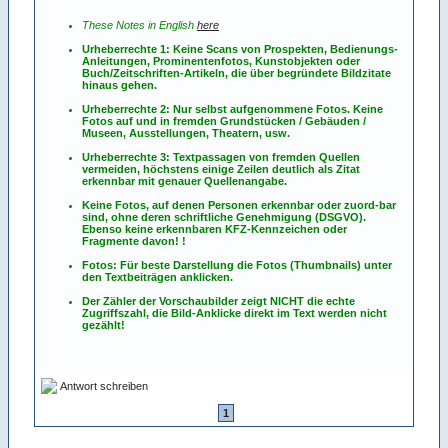
These Notes in English
here
Urheberrechte 1: Keine Scans von Prospekten, Bedienungs-
Anleitungen, Prominentenfotos, Kunstobjekten oder
Buch/Zeitschriften-Artikeln, die über begründete Bildzitate
hinaus gehen.
Urheberrechte 2: Nur selbst aufgenommene Fotos. Keine
Fotos
auf
und
in
fremden Grundstücken / Gebäuden /
Museen, Ausstellungen, Theatern, usw.
Urheberrechte 3: Textpassagen von fremden Quellen
vermeiden, höchstens einige Zeilen deutlich als Zitat
erkennbar mit genauer Quellenangabe.
Keine Fotos, auf denen Personen erkennbar oder zuord-bar
sind, ohne deren schriftliche Genehmigung (DSGVO).
Ebenso keine erkennbaren KFZ-Kennzeichen oder
Fragmente davon! !
Fotos: Für beste Darstellung die Fotos (Thumbnails) unter
den Textbeiträgen anklicken.
Der Zähler der Vorschaubilder zeigt NICHT die echte
Zugriffszahl, die Bild-Anklicke direkt im Text werden nicht
gezählt!
Antwort schreiben
1