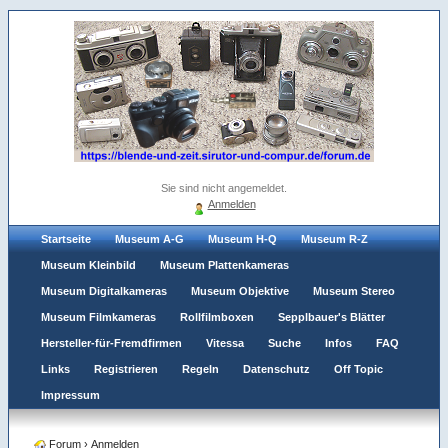
Sie sind nicht angemeldet.
Anmelden
Startseite
Museum A-G
Museum H-Q
Museum R-Z
Museum Kleinbild
Museum Plattenkameras
Museum Digitalkameras
Museum Objektive
Museum Stereo
Museum Filmkameras
Rollfilmboxen
Sepplbauer's Blätter
Hersteller-für-Fremdfirmen
Vitessa
Suche
Infos
FAQ
Links
Registrieren
Regeln
Datenschutz
Off Topic
Impressum
Forum
›
Anmelden