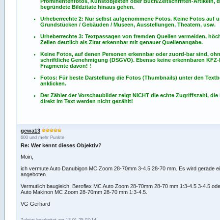
Prominentenfotos, Kunstobjekten oder Buch/Zeitschriften-Artikeln, d
begründete Bildzitate hinaus gehen.
Urheberrechte 2: Nur selbst aufgenommene Fotos. Keine Fotos
auf
u
Grundstücken / Gebäuden / Museen, Ausstellungen, Theatern, usw.
Urheberrechte 3: Textpassagen von fremden Quellen vermeiden, höch
Zeilen deutlich als Zitat erkennbar mit genauer Quellenangabe.
Keine Fotos, auf denen Personen erkennbar oder zuord-bar sind, oh
schriftliche Genehmigung (DSGVO). Ebenso keine erkennbaren KFZ
Fragmente davon! !
Fotos: Für beste Darstellung die Fotos (Thumbnails) unter den Textb
anklicken.
Der Zähler der Vorschaubilder zeigt NICHT die echte Zugriffszahl, die
direkt im Text werden nicht gezählt!
gewa13
600 und mehr Punkte
Re: Wer kennt dieses Objektiv?
Moin,
ich vermute Auto Danubigon MC Zoom 28-70mm 3-4.5 28-70 mm. Es wird gerade ein
angeboten.
Vermutlich baugleich: Beroflex MC Auto Zoom 28-70mm 28-70 mm 1:3-4.5 3-4.5 ode
Auto Makinon MC Zoom 28-70mm 28-70 mm 1:3-4.5.
VG Gerhard