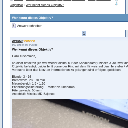
Objektive
›
Wer kennt dieses Objektiv?
Wer kennt dieses Objektiv?
Antwort schreiben
1
AWR59
600 und mehr Punkte
Wer kennt dieses Objektiv?
Hallo zusammen,
an einer defekten (es war wieder einmal nur der Kondensator) Minolta X-300 war d
Objektiv befestigt. Leider fehlt vorne der Ring mit dem Hinweis auf den Hersteller / Ve
Versuche über das Netz an Informationen zu gelangen sind erfolglos geblieben.
Blende: 3 - 16
Brennweite: 28 - 70 mm
Macrobereich 1:5 - 1:10
Entfernungseinstellung: 1 Meter bis unendlich
Filtergewinde: 55 mm
Anschluß: Minolta MD-Bajonett