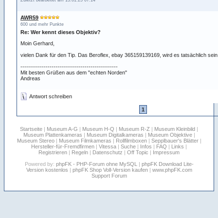
Zuletzt bearbeitet am 13.01.25 07:14
AWR59
600 und mehr Punkte
Re: Wer kennt dieses Objektiv?
Moin Gerhard,
vielen Dank für den Tip. Das Beroflex, ebay 365159139169, wird es tatsächlich sein
--------------------------------------------------
Mit besten Grüßen aus dem "echten Norden"
Andreas
Antwort schreiben
1
Startseite
|
Museum A-G
|
Museum H-Q
|
Museum R-Z
|
Museum Kleinbild
|
Museum Plattenkameras
|
Museum Digitalkameras
|
Museum Objektive
|
Museum Stereo
|
Museum Filmkameras
|
Rollfilmboxen
|
Sepplbauer's Blätter
|
Hersteller-für-Fremdfirmen
|
Vitessa
|
Suche
|
Infos
|
FAQ
|
Links
|
Registrieren
|
Regeln
|
Datenschutz
|
Off Topic
|
Impressum
Powered by:
phpFK - PHP-Forum ohne MySQL
|
phpFK Download Lite-
Version kostenlos
|
phpFK Shop Voll-Version kaufen
|
www.phpFK.com
Support Forum