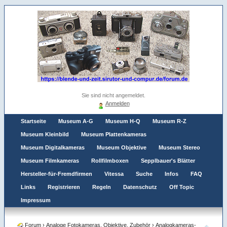
Sie sind nicht angemeldet.
Anmelden
Startseite
Museum A-G
Museum H-Q
Museum R-Z
Museum Kleinbild
Museum Plattenkameras
Museum Digitalkameras
Museum Objektive
Museum Stereo
Museum Filmkameras
Rollfilmboxen
Sepplbauer's Blätter
Hersteller-für-Fremdfirmen
Vitessa
Suche
Infos
FAQ
Links
Registrieren
Regeln
Datenschutz
Off Topic
Impressum
Forum
›
Analoge Fotokameras, Objektive, Zubehör
›
Analogkameras-