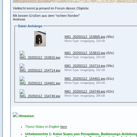
Vielleicht kennt ja jemand im Forum dieses Objektiv.
--------------------------------------------------
Mit besten Grüßen aus dem "echten Norden"
Andreas
Datei-Anhänge
IMG_20250112_153805.jpg
(65x)
Mime-Type: image/jpeg, 219 kB
IMG_20250112_153815.jpg
(62x)
Mime-Type: image/jpeg, 235 kB
IMG_20250112_154714.jpg
(59x)
Mime-Type: image/jpeg, 232 kB
IMG_20250112_154401.jpg
(61x)
Mime-Type: image/jpeg, 204 kB
IMG_20250112_154749.jpg
(62x)
Mime-Type: image/jpeg, 206 kB
Hinweise:
These Notes in English
here
Urheberrechte 1: Keine Scans von Prospekten, Bedienungs-Anleitun