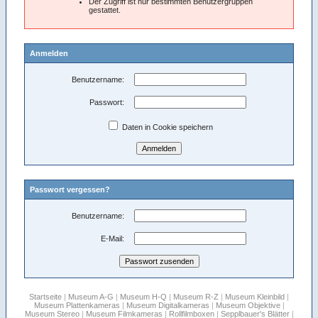
Der Zugriff ist nur bestimmten Benutzergruppen
gestattet.
Anmelden
Benutzername:
Passwort:
Daten in Cookie speichern
Passwort vergessen?
Benutzername:
E-Mail:
Startseite
|
Museum A-G
|
Museum H-Q
|
Museum R-Z
|
Museum Kleinbild
|
Museum Plattenkameras
|
Museum Digitalkameras
|
Museum Objektive
|
Museum Stereo
|
Museum Filmkameras
|
Rollfilmboxen
|
Sepplbauer's Blätter
|