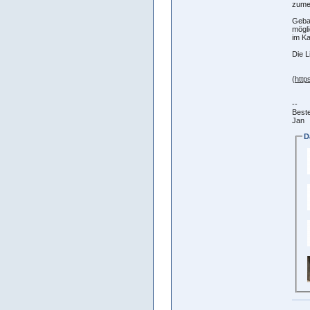
zumei
Geba
mögli
im Ka
Die L
(
http
--
Best
Jan
D