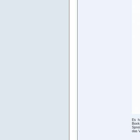
Es h
Boxk
Sprei
das V