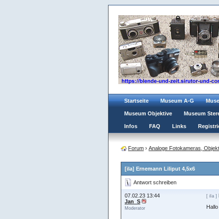
Startseite
Museum A-G
Mus
Museum Objektive
Museum Ster
Infos
FAQ
Links
Registri
Forum
›
Analoge Fotokameras, Objekt
[iIa] Ernemann Liliput 4,5x6
Antwort schreiben
07.02.23 13:44
[ iIa ]
Jan_S
Hall
Moderator