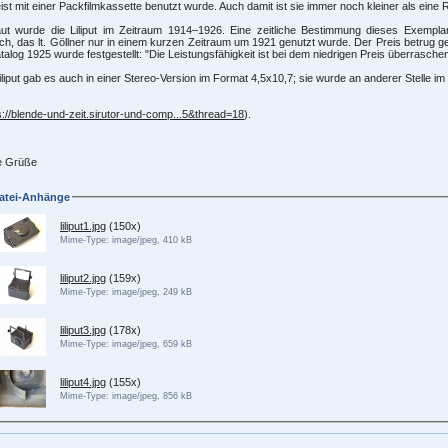
st mit einer Packfilmkassette benutzt wurde. Auch damit ist sie immer noch kleiner als eine 
ut wurde die Liliput im Zeitraum 1914–1926. Eine zeitliche Bestimmung dieses Exemp
ch, das lt. Göllner nur in einem kurzen Zeitraum um 1921 genutzt wurde. Der Preis betrug 
talog 1925 wurde festgestellt: "Die Leistungsfähigkeit ist bei dem niedrigen Preis überraschen
iliput gab es auch in einer Stereo-Version im Format 4,5x10,7; sie wurde an anderer Stelle i
s://blende-und-zeit.sirutor-und-comp...5&thread=18
).
e Grüße
atei-Anhänge
liliput1.jpg
(150x)
Mime-Type: image/jpeg, 410 kB
liliput2.jpg
(159x)
Mime-Type: image/jpeg, 249 kB
liliput3.jpg
(178x)
Mime-Type: image/jpeg, 659 kB
liliput4.jpg
(155x)
Mime-Type: image/jpeg, 856 kB