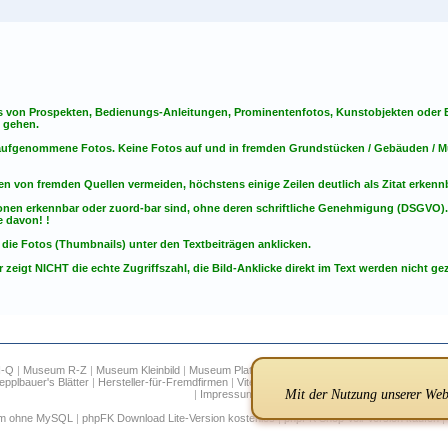
s von Prospekten, Bedienungs-Anleitungen, Prominentenfotos, Kunstobjekten oder Bu
s gehen.
t aufgenommene Fotos. Keine Fotos
auf
und
in
fremden Grundstücken / Gebäuden / Mu
en von fremden Quellen vermeiden, höchstens einige Zeilen deutlich als Zitat erken
onen erkennbar oder zuord-bar sind, ohne deren schriftliche Genehmigung (DSGVO)
 davon! !
 die Fotos (Thumbnails) unter den Textbeiträgen anklicken.
 zeigt NICHT die echte Zugriffszahl, die Bild-Anklicke direkt im Text werden nicht gez
H-Q
|
Museum R-Z
|
Museum Kleinbild
|
Museum Plattenkameras
|
Museum Digitalkameras
|
epplbauer's Blätter
|
Hersteller-für-Fremdfirmen
|
Vitessa
|
Suche
|
Infos
|
FAQ
|
Links
|
Regis
Mit der Nutzung unserer Webs
|
Impressum
um ohne MySQL
|
phpFK Download Lite-Version kostenlos
|
phpFK Shop Voll-Version kaufen
|