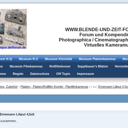
WWW.BLENDE-UND-ZEIT-FO
Forum und Kompendium
Photographica / Cinematographic
Virtuelles Kamera
eum H-Q
Museum R-Z
Museum Kleinbild
Museum Plattenkameras
Mus
eo
Museum Filmkameras
Rollfilmboxen
Sepplbauer's Blätter
Herstell
eren
Regeln
Datenschutz
Off Topic
Impressum
ive, Zubehör
›
Platten-, Platten/Rollfilm-Kombi-, Planfilmkameras
›
Ernemann Liliput 4,5
[ iIa ]
Ernemann Liliput 4,5x6
o zusammen,