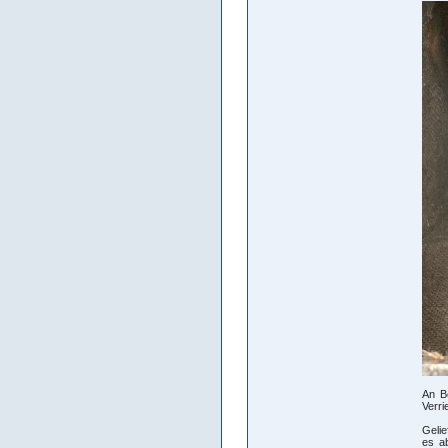
An B
Verri
Gelie
es ab