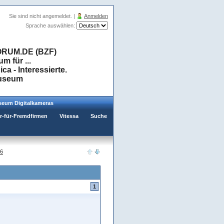
Sie sind nicht angemeldet. |
Anmelden
Sprache auswählen:
RUM.DE (BZF)
 für ...
a - Interessierte.
museum
eum Digitalkameras
er-für-Fremdfirmen
Vitessa
Suche
x6
1