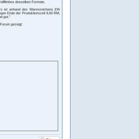
Rollfilmbox desselben Formats.
lars ist anhand des Warenzeichens
EW
gegen Ende der Produktionszeit 9,60 RM;
d gut."
m Forum gezeigt: