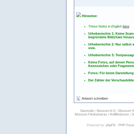
Hinweise:
These Notes in English
here
Urheberrechte 1: Keine Scan
begründete Bildzitate hinau
Urheberrechte 2: Nur selbs
usw.
Urheberrechte 3: Textpassag
Keine Fotos, auf denen Pers
Kennzeichen oder Fragmente
Fotos: Für beste Darstellung
Der Zähler der Vorschaubilder
Antwort schreiben
Startseite
|
Museum A-G
|
Museum 
Museum Filmkameras
|
Rollfilmboxen
|
S
Powered by:
phpFK - PHP-For