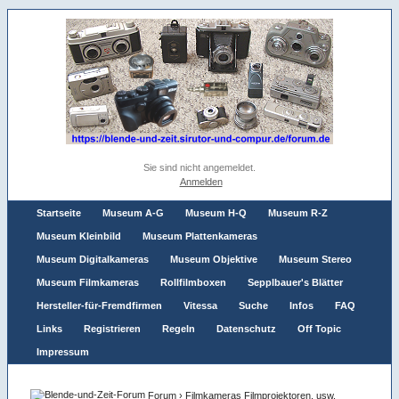
Sie sind nicht angemeldet.
Anmelden
Startseite
Museum A-G
Museum H-Q
Museum R-Z
Museum Kleinbild
Museum Plattenkameras
Museum Digitalkameras
Museum Objektive
Museum Stereo
Museum Filmkameras
Rollfilmboxen
Sepplbauer's Blätter
Hersteller-für-Fremdfirmen
Vitessa
Suche
Infos
FAQ
Links
Registrieren
Regeln
Datenschutz
Off Topic
Impressum
Forum
›
Filmkameras Filmprojektoren, usw.