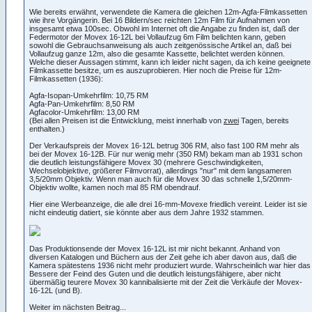
Wie bereits erwähnt, verwendete die Kamera die gleichen 12m-Agfa-Filmkassetten
wie ihre Vorgängerin. Bei 16 Bildern/sec reichten 12m Film für Aufnahmen von
insgesamt etwa 100sec. Obwohl im Internet oft die Angabe zu finden ist, daß der
Federmotor der Movex 16-12L bei Vollaufzug 6m Film belichten kann, geben
sowohl die Gebrauchsanweisung als auch zeitgenössische Artikel an, daß bei
Vollaufzug ganze 12m, also die gesamte Kassette, belichtet werden können.
Welche dieser Aussagen stimmt, kann ich leider nicht sagen, da ich keine geeignete
Filmkassette besitze, um es auszuprobieren. Hier noch die Preise für 12m-
Filmkassetten (1936):
Agfa-Isopan-Umkehrfilm: 10,75 RM
Agfa-Pan-Umkehrfilm: 8,50 RM
Agfacolor-Umkehrfilm: 13,00 RM
(Bei allen Preisen ist die Entwicklung, meist innerhalb von
zwei
Tagen, bereits
enthalten.)
Der Verkaufspreis der Movex 16-12L betrug 306 RM, also fast 100 RM mehr als
bei der Movex 16-12B. Für nur wenig mehr (350 RM) bekam man ab 1931 schon
die deutlich leistungsfähigere Movex 30 (mehrere Geschwindigkeiten,
Wechselobjektive, größerer Filmvorrat), allerdings "nur" mit dem langsameren
3,5/20mm Objektiv. Wenn man auch für die Movex 30 das schnelle 1,5/20mm-
Objektiv wollte, kamen noch mal 85 RM obendrauf.
Hier eine Werbeanzeige, die alle drei 16-mm-Movexe friedlich vereint. Leider ist sie
nicht eindeutig datiert, sie könnte aber aus dem Jahre 1932 stammen.
Das Produktionsende der Movex 16-12L ist mir nicht bekannt. Anhand von
diversen Katalogen und Büchern aus der Zeit gehe ich aber davon aus, daß die
Kamera spätestens 1936 nicht mehr produziert wurde. Wahrscheinlich war hier das
Bessere der Feind des Guten und die deutlich leistungsfähigere, aber nicht
übermäßig teurere Movex 30 kannibalisierte mit der Zeit die Verkäufe der Movex-
16-12L (und B).
Weiter im nächsten Beitrag...