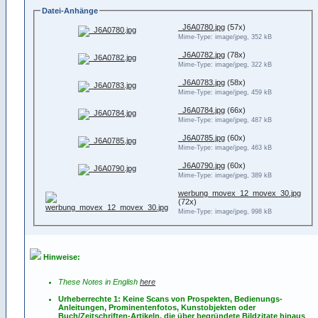
Datei-Anhänge
_J6A0780.jpg
(57x)
Mime-Type: image/jpeg, 352 kB
_J6A0782.jpg
(78x)
Mime-Type: image/jpeg, 322 kB
_J6A0783.jpg
(58x)
Mime-Type: image/jpeg, 459 kB
_J6A0784.jpg
(66x)
Mime-Type: image/jpeg, 487 kB
_J6A0785.jpg
(60x)
Mime-Type: image/jpeg, 463 kB
_J6A0790.jpg
(60x)
Mime-Type: image/jpeg, 389 kB
werbung_movex_12_movex_30.jpg
(72x)
Mime-Type: image/jpeg, 998 kB
Hinweise:
These Notes in English
here
Urheberrechte 1: Keine Scans von Prospekten, Bedienungs-
Anleitungen, Prominentenfotos, Kunstobjekten oder
Buch/Zeitschriften-Artikeln, die über begründete Bildzitate hinaus