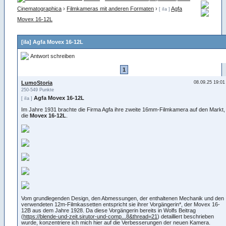
Cinematographica
›
Filmkameras mit anderen Formaten
›
Agfa
[ iIa ]
Movex 16-12L
[iIa] Agfa Movex 16-12L
Antwort schreiben
1
LumoStoria
08.09.25 19:01
250-549 Punkte
Agfa Movex 16-12L
[ iIa ]
Im Jahre 1931 brachte die Firma Agfa ihre zweite 16mm-Filmkamera auf den Markt,
die
Movex 16-12L
.
Vom grundlegenden Design, den Abmessungen, der enthaltenen Mechanik und den
verwendeten 12m-Filmkassetten entspricht sie ihrer Vorgängerin*, der Movex 16-
12B aus dem Jahre 1928. Da diese Vorgängerin bereits in Wolfs Beitrag
(
https://blende-und-zeit.sirutor-und-comp...8&thread=21
) detailliert beschrieben
wurde, konzentriere ich mich hier auf die Verbesserungen der neuen Kamera.