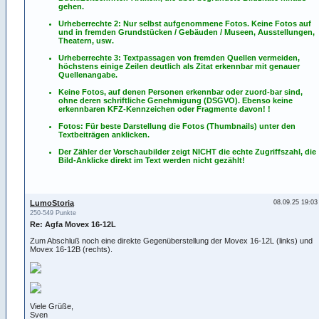
gehen.
Urheberrechte 2: Nur selbst aufgenommene Fotos. Keine Fotos
auf
und
in
fremden Grundstücken / Gebäuden / Museen, Ausstellungen,
Theatern, usw.
Urheberrechte 3: Textpassagen von fremden Quellen vermeiden,
höchstens einige Zeilen deutlich als Zitat erkennbar mit genauer
Quellenangabe.
Keine Fotos, auf denen Personen erkennbar oder zuord-bar sind,
ohne deren schriftliche Genehmigung (DSGVO). Ebenso keine
erkennbaren KFZ-Kennzeichen oder Fragmente davon! !
Fotos: Für beste Darstellung die Fotos (Thumbnails) unter den
Textbeiträgen anklicken.
Der Zähler der Vorschaubilder zeigt NICHT die echte Zugriffszahl, die
Bild-Anklicke direkt im Text werden nicht gezählt!
LumoStoria
08.09.25 19:03
250-549 Punkte
Re: Agfa Movex 16-12L
Zum Abschluß noch eine direkte Gegenüberstellung der Movex 16-12L (links) und
Movex 16-12B (rechts).
Viele Grüße,
Sven