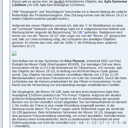
Davon gab es genau eine: ein
deutlich
lichtstärkeres Objektiv, das
Agfa Symmetar
1,5/20mm
(16-12B: Agfa Kine Anastigmat 3,5/20mm).
(*Mit "Vorgängerin" und "Nachfolgerin" beschreibe ich in diesem Beitrag die zeitliche
Reihenfolge des Produktionsbeginns. Eine Zeit lang konnte man die Movex 16-12 in
beiden Objektivvarianten parallel kaufen.)
Aufgrund des neuen Objektivs vermute ich, daß das 'L' im Modellnamen so etwa
wie "Lichtstark" bedeuten soll. Allerdings habe ich in zeitgenössischen Artikeln und
Werbung bisher nirgends die Bezeichnung "16-12
L
" gefunden. Stattdessen wird
immer nur von der "Movex 16-12" oder sogar nur von der "Movex 12" gesprochen
und, falls zur Unterscheidung nötig, die Lichtstärke des jeweiligen Objektivs
genannt. Es könnte also sein, daß der Suffix 'L' die Erfindung eines späteren
Sammlers ist (?).
Vom Aufbau her ist das Symmetar ein
Kino Plasmat
, entwickelt 1922 von Paul
Rudolph bei Meyer-Optik (Reichspatent 401630). Zur damaligen Zeit war diese
Konstruktion mit bis zu F1,5 die lichtstärkste für Filmkameras. Ich vermute, daß
das Objektiv der Movex 16-12L im Auftrag von AGFA bei Meyer-Optik gebaut
wurde. Das Objektiv hat eine stufenlos verstellbare Blende von 1,5 bis 11 (10
Blendenlamellen) und einem Fokusbereich von 0,6m bis Unendlich. Durch die hohe
Lichtstärke war die Kamera prädestiniert für das Filmen in Innenräumen / in der
Nacht und die Verwendung von prinzipbedingt weniger empfindlichem Farbfilm.
Die Vorgängerin, die Movex 16-12B, hatte mit dem lichschwächeren Agfa Kine
Anastigmat 3,5/20mm praktisch ein "Fix-Fokus"-Objektiv. Aufgrund der deutlich
größeren Anfangsblende von F3,5 wurde in der Grundeinstellung der gesamte
Bereich von 2m bis Unendlich scharf abgebildet. Nur bei Nahaufnahmen im Bereich
1-3m mußte der Fokus in eine zweite Einstellung umgestellt werden. In der
Werbung wurde dieser "Fix-Fokus" wegen seiner Einfachheit sogar als Vorteil der
16-12B gepriesen. Beim lichtstarken Symmetar der Movex 16-12L hingegen war
eine genauere Fokuseinstellung notwendig, um scharf abzubilden. Deshalb besitzt
die Kamera einen kontinuierlichen, leicht zu bedienenden Fokushebel mit einer
Entfernungsskala von 0,6m bis Unendlich (0,6 – 0,8 – 1 – 1,3 – 1,7 – 2 – 3 – 5 – 10
– Unendlich).