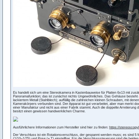
Es handelt sich um eine Stereokamera in Kastenbauweise für Platten 6x13 mit zusät
Panoramafunktion; das ist zunächst nichts Ungewöhnliches. Das Gehäuse besteht
lackiertem Metall (Stahlblech); auffällig die zahlreichen kleinen Schrauben, mit denen
Kamerakörpers verbunden sind. Der Apparat ist gut verarbeitet, aber man merkt do
einer Manufaktur und nicht aus einer Fabrik stammt. Auch die doppelte Arretierung
besitzt einen gewissen handwerklichen Charme.
Ausführlichere Informationen zum Hersteller sind hier zu finden:
https://stereoscopyh
Der Verschluss ist ein Rotationsverschluss, der gespannt werden muss; es sind 5
(1/10–1/75) und Pose (= T) einstellbar. Für die Verschlusssteuerung sind die beid