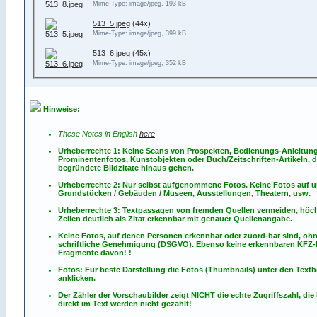
Mime-Type: image/jpeg, 193 kB
513_5.jpeg
(44x)
Mime-Type: image/jpeg, 399 kB
513_6.jpeg
(45x)
Mime-Type: image/jpeg, 352 kB
Hinweise:
These Notes in English
here
Urheberrechte 1: Keine Scans von Prospekten, Bedienungs-Anleitun
Prominentenfotos, Kunstobjekten oder Buch/Zeitschriften-Artikeln, d
begründete Bildzitate hinaus gehen.
Urheberrechte 2: Nur selbst aufgenommene Fotos. Keine Fotos
auf
u
Grundstücken / Gebäuden / Museen, Ausstellungen, Theatern, usw.
Urheberrechte 3: Textpassagen von fremden Quellen vermeiden, höch
Zeilen deutlich als Zitat erkennbar mit genauer Quellenangabe.
Keine Fotos, auf denen Personen erkennbar oder zuord-bar sind, oh
schriftliche Genehmigung (DSGVO). Ebenso keine erkennbaren KFZ
Fragmente davon! !
Fotos: Für beste Darstellung die Fotos (Thumbnails) unter den Textb
anklicken.
Der Zähler der Vorschaubilder zeigt NICHT die echte Zugriffszahl, die
direkt im Text werden nicht gezählt!