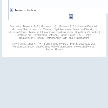
Antwort schreiben
1
Startseite
|
Museum A-G
|
Museum H-Q
|
Museum R-Z
|
Museum Kleinbild
|
Museum Plattenkameras
|
Museum Digitalkameras
|
Museum Objektive
|
Museum Stereo
|
Museum Filmkameras
|
Rollfilmboxen
|
Sepplbauer's Blätter
|
Hersteller-für-Fremdfirmen
|
Vitessa
|
Suche
|
Infos
|
FAQ
|
Links
|
Registrieren
|
Regeln
|
Datenschutz
|
Off Topic
|
Impressum
Powered by:
phpFK - PHP-Forum ohne MySQL
|
phpFK Download Lite-
Version kostenlos
|
phpFK Shop Voll-Version kaufen
|
www.phpFK.com
Support Forum