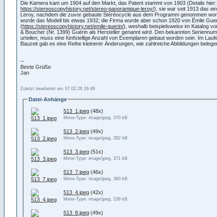
Die Kamera kam um 1904 auf den Markt, das Patent stammt von 1903 (Details hier:
https://stereoscopyhistory.net/stereo-panoramique-leroy/
); sie war seit 1913 das e
Leroy, nachdem die zuvor gebaute Stéréocycle aus dem Programm genommen wor
wurde das Modell bis etwas 1932; die Firma wurde aber schon 1920 von Émile Gu
(
https://stereoscopyhistory.net/emile-guerin/
), weshalb beispielsweise im Katalog v
& Boucher (Nr. 1399) Guérin als Hersteller genannt wird. Den bekannten Serienn
urteilen, muss eine fünfstellige Anzahl von Exemplaren gebaut worden sein. Im Lauf
Bauzeit gab es eine Reihe kleinerer Änderungen, wie zahlreiche Abbildungen belege
--
Beste Grüße
Jan
Zuletzt bearbeitet am 07.02.26 16:48
Datei-Anhänge
513_1.jpeg
(48x)
Mime-Type: image/jpeg, 370 kB
513_2.jpeg
(49x)
Mime-Type: image/jpeg, 282 kB
513_3.jpeg
(51x)
Mime-Type: image/jpeg, 371 kB
513_7.jpeg
(46x)
Mime-Type: image/jpeg, 360 kB
513_4.jpeg
(42x)
Mime-Type: image/jpeg, 238 kB
513_8.jpeg
(49x)