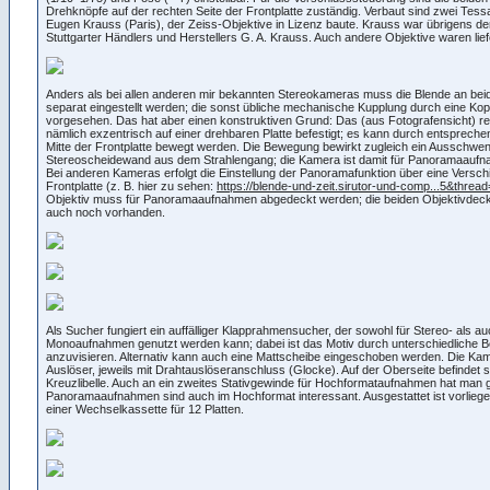
Drehknöpfe auf der rechten Seite der Frontplatte zuständig. Verbaut sind zwei Tess
Eugen Krauss (Paris), der Zeiss-Objektive in Lizenz baute. Krauss war übrigens de
Stuttgarter Händlers und Herstellers G. A. Krauss. Auch andere Objektive waren lief
Anders als bei allen anderen mir bekannten Stereokameras muss die Blende an bei
separat eingestellt werden; die sonst übliche mechanische Kupplung durch eine Kopp
vorgesehen. Das hat aber einen konstruktiven Grund: Das (aus Fotografensicht) rec
nämlich exzentrisch auf einer drehbaren Platte befestigt; es kann durch entspreche
Mitte der Frontplatte bewegt werden. Die Bewegung bewirkt zugleich ein Ausschwe
Stereoscheidewand aus dem Strahlengang; die Kamera ist damit für Panoramaaufna
Bei anderen Kameras erfolgt die Einstellung der Panoramafunktion über eine Versch
Frontplatte (z. B. hier zu sehen:
https://blende-und-zeit.sirutor-und-comp...5&threa
Objektiv muss für Panoramaaufnahmen abgedeckt werden; die beiden Objektivdeck
auch noch vorhanden.
Als Sucher fungiert ein auffälliger Klapprahmensucher, der sowohl für Stereo- als au
Monoaufnahmen genutzt werden kann; dabei ist das Motiv durch unterschiedliche 
anzuvisieren. Alternativ kann auch eine Mattscheibe eingeschoben werden. Die Kam
Auslöser, jeweils mit Drahtauslöseranschluss (Glocke). Auf der Oberseite befindet s
Kreuzlibelle. Auch an ein zweites Stativgewinde für Hochformataufnahmen hat man 
Panoramaaufnahmen sind auch im Hochformat interessant. Ausgestattet ist vorlieg
einer Wechselkassette für 12 Platten.