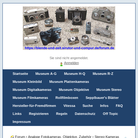
Sie sind nicht angemeldet.
Anmelden
Startseite
Museum A-G
Museum H-Q
Museum R-Z
Museum Kleinbild
Museum Plattenkameras
Museum Digitalkameras
Museum Objektive
Museum Stereo
Museum Filmkameras
Rollfilmboxen
Sepplbauer's Blätter
Hersteller-für-Fremdfirmen
Vitessa
Suche
Infos
FAQ
Links
Registrieren
Regeln
Datenschutz
Off Topic
Impressum
Forum
›
Analoge Fotokameras, Objektive, Zubehör
›
Stereo-Kameras