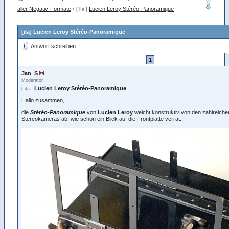
aller Negativ-Formate
›
Lucien Leroy Stéréo-Panoramique
[ iIa ]
[iIa] Lucien Leroy Stéréo-Panoramique
Antwort schreiben
1
Jan_S
Moderator
Lucien Leroy Stéréo-Panoramique
[ iIa ]
Hallo zusammen,
die
Stéréo-Panoramique
von
Lucien Leroy
weicht konstruktiv von den zahlreich
Stereokameras ab, wie schon ein Blick auf die Frontplatte verrät.