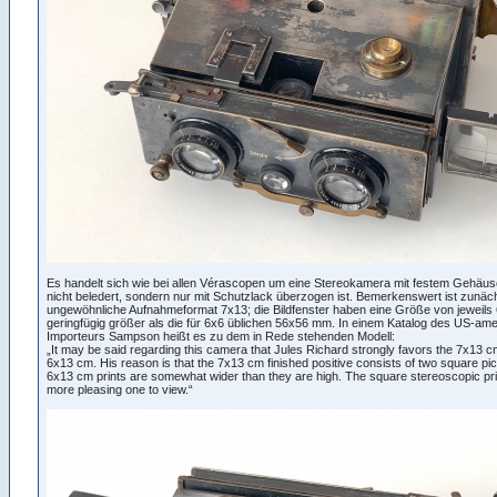
Es handelt sich wie bei allen Vérascopen um eine Stereokamera mit festem Gehäu
nicht beledert, sondern nur mit Schutzlack überzogen ist. Bemerkenswert ist zunäc
ungewöhnliche Aufnahmeformat 7x13; die Bildfenster haben eine Größe von jeweils
geringfügig größer als die für 6x6 üblichen 56x56 mm. In einem Katalog des US-am
Importeurs Sampson heißt es zu dem in Rede stehenden Modell:
„It may be said regarding this camera that Jules Richard strongly favors the 7x13 c
6x13 cm. His reason is that the 7x13 cm finished positive consists of two square pic
6x13 cm prints are somewhat wider than they are high. The square stereoscopic print
more pleasing one to view.“