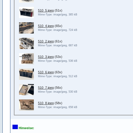
510_5.jpeg
(51x)
Mime-Type: image/jpeg, 385 kB
510_4.jpeg
(65x)
Mime-Type: image/jpeg, 724 kB
510_2.jpeg
(61x)
Mime-Type: image/jpeg, 687 kB
510_3.jpeg
(53x)
Mime-Type: image/jpeg, 536 kB
510_6.jpeg
(63x)
Mime-Type: image/jpeg, 512 kB
510_7.jpeg
(56x)
Mime-Type: image/jpeg, 530 kB
510_8.jpeg
(58x)
Mime-Type: image/jpeg, 658 kB
Hinweise: