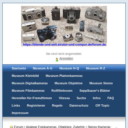
Sie sind nicht angemeldet.
Anmelden
Startseite
Museum A-G
Museum H-Q
Museum R-Z
Museum Kleinbild
Museum Plattenkameras
Museum Digitalkameras
Museum Objektive
Museum Stereo
Museum Filmkameras
Rollfilmboxen
Sepplbauer's Blätter
Hersteller-für-Fremdfirmen
Vitessa
Suche
Infos
FAQ
Links
Registrieren
Regeln
Datenschutz
Off Topic
Impressum
Forum
›
Analoge Fotokameras, Objektive, Zubehör
›
Stereo-Kameras