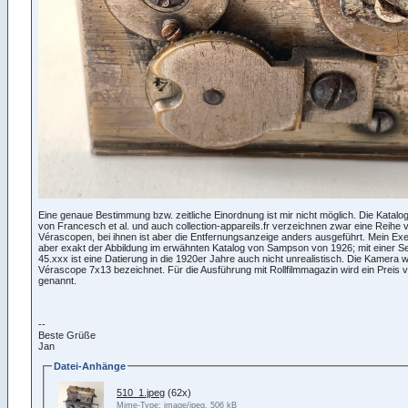
Eine genaue Bestimmung bzw. zeitliche Einordnung ist mir nicht möglich. Die Katalo
von Francesch et al. und auch collection-appareils.fr verzeichnen zwar eine Reihe 
Vérascopen, bei ihnen ist aber die Entfernungsanzeige anders ausgeführt. Mein Exe
aber exakt der Abbildung im erwähnten Katalog von Sampson von 1926; mit einer 
45.xxx ist eine Datierung in die 1920er Jahre auch nicht unrealistisch. Die Kamera wi
Vérascope 7x13 bezeichnet. Für die Ausführung mit Rollfilmmagazin wird ein Preis v
genannt.
--
Beste Grüße
Jan
Datei-Anhänge
510_1.jpeg
(62x)
Mime-Type: image/jpeg, 506 kB