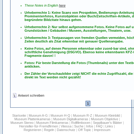
These Notes in English
here
Urheberrechte 1: Keine Scans von Prospekten, Bedienungs-Anleitun
Prominentenfotos, Kunstobjekten oder Buch/Zeitschriften-Artikeln, d
begründete Bildzitate hinaus gehen.
Urheberrechte 2: Nur selbst aufgenommene Fotos. Keine Fotos
auf
u
Grundstücken / Gebäuden / Museen, Ausstellungen, Theatern, usw.
Urheberrechte 3: Textpassagen von fremden Quellen vermeiden, höch
Zeilen deutlich als Zitat erkennbar mit genauer Quellenangabe.
Keine Fotos, auf denen Personen erkennbar oder zuord-bar sind, oh
schriftliche Genehmigung (DSGVO). Ebenso keine erkennbaren KFZ
Fragmente davon! !
Fotos: Für beste Darstellung die Fotos (Thumbnails) unter den Textb
anklicken.
Der Zähler der Vorschaubilder zeigt NICHT die echte Zugriffszahl, die
direkt im Text werden nicht gezählt!
Antwort schreiben
1
Startseite
|
Museum A-G
|
Museum H-Q
|
Museum R-Z
|
Museum Kleinbild
|
Museum Plattenkameras
|
Museum Digitalkameras
|
Museum Objektive
|
Museum Stereo
|
Museum Filmkameras
|
Rollfilmboxen
|
Sepplbauer's Blätter
|
Hersteller-für-Fremdfirmen
|
Vitessa
|
Suche
|
Infos
|
FAQ
|
Links
|
Registrieren
|
Regeln
|
Datenschutz
|
Off Topic
|
Impressum