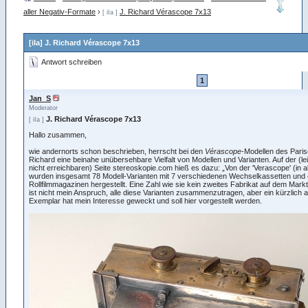
aller Negativ-Formate
›
J. Richard Vérascope 7x13
[ iIa ]
[iIa] J. Richard Vérascope 7x13
Antwort schreiben
1
Jan_S
Moderator
J. Richard Vérascope 7x13
[ iIa ]
Hallo zusammen,
wie andernorts schon beschrieben, herrscht bei den
Vérascope
-Modellen des Paris
Richard eine beinahe unübersehbare Vielfalt von Modellen und Varianten. Auf der (l
nicht erreichbaren) Seite stereoskopie.com hieß es dazu: „Von der 'Verascope' (in 
wurden insgesamt 78 Modell-Varianten mit 7 verschiedenen Wechselkassetten und
Rollfilmmagazinen hergestellt. Eine Zahl wie sie kein zweites Fabrikat auf dem Markt 
ist nicht mein Anspruch, alle diese Varianten zusammenzutragen, aber ein kürzlich
Exemplar hat mein Interesse geweckt und soll hier vorgestellt werden.