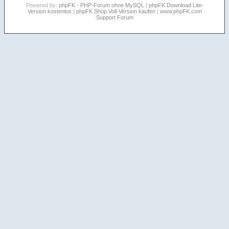
Powered by:
phpFK - PHP-Forum ohne MySQL
|
phpFK Download Lite-
Version kostenlos
|
phpFK Shop Voll-Version kaufen
|
www.phpFK.com
Support Forum