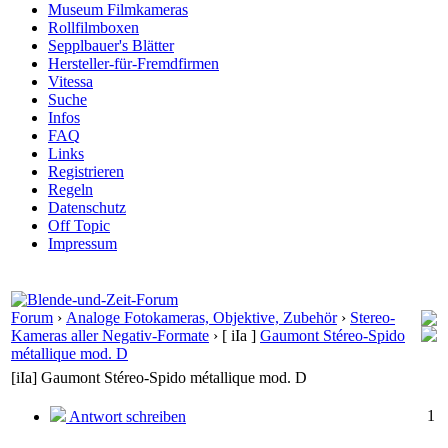
Museum Filmkameras
Rollfilmboxen
Sepplbauer's Blätter
Hersteller-für-Fremdfirmen
Vitessa
Suche
Infos
FAQ
Links
Registrieren
Regeln
Datenschutz
Off Topic
Impressum
Forum
›
Analoge Fotokameras, Objektive, Zubehör
›
Stereo-
Kameras aller Negativ-Formate
›
[ iIa ]
Gaumont Stéreo-Spido
métallique mod. D
[iIa] Gaumont Stéreo-Spido métallique mod. D
1
Antwort schreiben