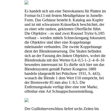
Es handelt sich um eine Stereokamera für Platten im
Format 6x13 mit festem Metallgehäuse in Jumelle-
Form. Das Gehäuse besteht lt. Katalog aus Kupfer
und ist mit schwarzem Kräusellack beschichtet, der
zu einer sehr rauhen, gekörnten Oberfläche führt.
Die Objektive – es sind zwei Roussel Trylor 6,3/85
verbaut – werden mittels Schneckengang fokussiert;
die Objektive sind über eine Koppelstange
miteinander verbunden. Die zweite Koppelstange
dient der Blendensteuerung. Die Skalen befinden
sich an der Fassung des linken Objektivs, wobei die
Blendenskala mit den Werten 0,4–0,5-1–2–4–8–16
besonders interessant ist: Es dürfte sich hier um das
Blendensystem gemäß Pariser Kongress 1889
handeln (dargestellt bei Pritschow 1931, S. 443),
wonach die Blende 1 dem Wert f/10 entspricht, bei
der Brennweite 85 mm also 1: 8,5. Die
Entfernungsskala verfügt über eine rote Marke,
offenbar eine Art Schnappschusseinstellung.
Der Guillotineverschluss liefert sechs Zeiten bis