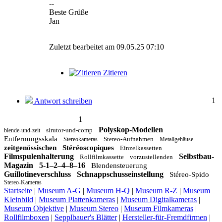
--
Beste Grüße
Jan
Zuletzt bearbeitet am 09.05.25 07:10
Zitieren
1
Antwort schreiben
1
Polyskop-Modellen
sirutor-und-comp
blende-und-zeit
Entfernungsskala
Stereo-Aufnahmen
Stereokameras
Metallgehäuse
zeitgenössischen
Stéréoscopiques
Einzelkassetten
Filmspulenhalterung
Selbstbau-
Rollfilmkassette
vorzustellenden
Magazin
5-1–2–4–8–16
Blendensteuerung
Guillotineverschluss
Schnappschusseinstellung
Stéreo-Spido
Stereo-Kameras
Startseite
|
Museum A-G
|
Museum H-Q
|
Museum R-Z
|
Museum
Kleinbild
|
Museum Plattenkameras
|
Museum Digitalkameras
|
Museum Objektive
|
Museum Stereo
|
Museum Filmkameras
|
Rollfilmboxen
|
Sepplbauer's Blätter
|
Hersteller-für-Fremdfirmen
|