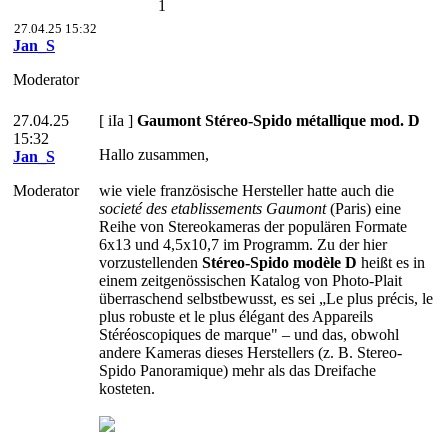
1
27.04.25 15:32
Jan_S
Moderator
27.04.25
[ iIa ]
Gaumont Stéreo-Spido métallique mod. D
15:32
Hallo zusammen,
Jan_S
Moderator
wie viele französische Hersteller hatte auch die
societé des etablissements Gaumont
(Paris) eine
Reihe von Stereokameras der populären Formate
6x13 und 4,5x10,7 im Programm. Zu der hier
vorzustellenden
Stéreo-Spido modèle D
heißt es in
einem zeitgenössischen Katalog von Photo-Plait
überraschend selbstbewusst, es sei „Le plus précis, le
plus robuste et le plus élégant des Appareils
Stéréoscopiques de marque" – und das, obwohl
andere Kameras dieses Herstellers (z. B. Stereo-
Spido Panoramique) mehr als das Dreifache
kosteten.