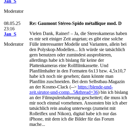
Jan_S
Moderator
08.05.25
Re: Gaumont Stéreo-Spido métallique mod. D
23:16
Vielen Dank, Rainer! – Ja, die Stereokameras haben
Jan_S
es mir seit einiger Zeit angetan; es gibt eine solche
Moderator
Fülle interessanter Modelle und Varianten, allein bei
den Polyskop-Modellen... Ich würde sie tatsächlich
gern benutzen oder zumindest ausprobieren,
allerdings habe ich bislang für keine der
Plattenkameras eine Rollfilmkassette. Und
Planfilmhalter in den Formaten 6x13 bzw. 4,5x10,7
habe ich noch nie gesehen; dann könnte man
Planfilm zuschneiden. Bei dem Selbstbau-Magazin
an der Kosmo-Clack (-->
https://blende-und-
zeit.sirutor-und-comp...5&thread=36
) bin ich bislang
an der Filmspulenhalterung gescheitert; die muss ich
mir noch einmal vornehmen. Ansonsten bin ich aber
tatsächlich rein analog unterwegs (zumeist mit
Rolleiflex und Nikon), digital habe ich nur das
iPhone, mit dem ich die Bilder für das Forum
mache...