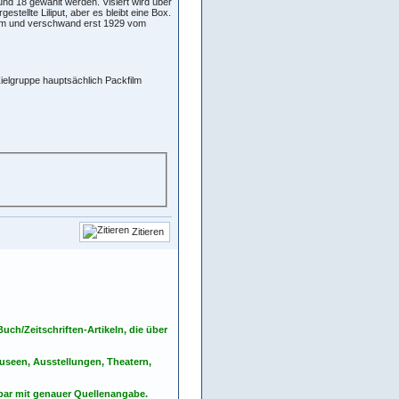
nd 18 gewählt werden. Visiert wird über
tellte Liliput, aber es bleibt eine Box.
amm und verschwand erst 1929 vom
Zielgruppe hauptsächlich Packfilm
Zitieren
ch/Zeitschriften-Artikeln, die über
seen, Ausstellungen, Theatern,
nbar mit genauer Quellenangabe.