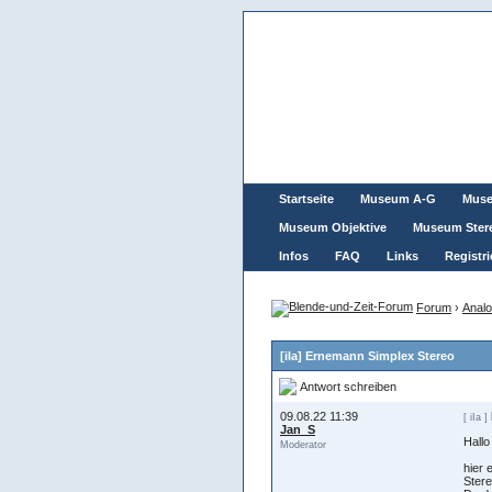
Startseite
Museum A-G
Mus
Museum Objektive
Museum Ster
Infos
FAQ
Links
Registri
Forum
›
Analo
[iIa] Ernemann Simplex Stereo
Antwort schreiben
09.08.22 11:39
[ iIa ]
Jan_S
Hallo
Moderator
hier 
Stere