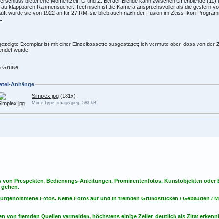
erschluss bietet eine Momentzeit, O und Z. Bei der Blende kann zwischen Offenblende (11) u
 aufklappbaren Rahmensucher. Technisch ist die Kamera anspruchsvoller als die gestern vorges
uft wurde sie von 1922 an für 27 RM; sie blieb auch nach der Fusion im Zeiss Ikon-Progr
.
ezeigte Exemplar ist mit einer Einzelkassette ausgestattet; ich vermute aber, dass von der 
endet wurde.
e Grüße
atei-Anhänge
Simplex.jpg
(181x)
Mime-Type: image/jpeg, 588 kB
s von Prospekten, Bedienungs-Anleitungen, Prominentenfotos, Kunstobjekten oder Bu
s gehen.
t aufgenommene Fotos. Keine Fotos
auf
und
in
fremden Grundstücken / Gebäuden / Mu
en von fremden Quellen vermeiden, höchstens einige Zeilen deutlich als Zitat erken