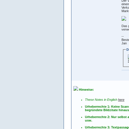
Der V
einen
Verka
Markt
Das g
verw
--
Best
Jan
D
Hinweise:
These Notes in English
here
Urheberrechte 1: Keine Scan
begründete Bildzitate hinau
Urheberrechte 2: Nur selbs
usw.
Urheberrechte 3: Textpassag