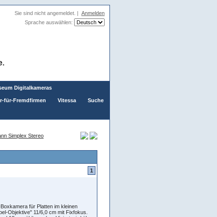
Sie sind nicht angemeldet. |
Anmelden
Sprache auswählen:
e.
eum Digitalkameras
er-für-Fremdfirmen
Vitessa
Suche
nn Simplex Stereo
1
-Boxkamera für Platten im kleinen
pel-Objektive" 11/6,0 cm mit Fixfokus.