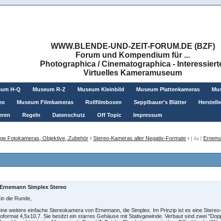
WWW.BLENDE-UND-ZEIT-FORUM.DE (BZF)
Forum und Kompendium für ...
Photographica / Cinematographica - Interessiert
Virtuelles Kameramuseum
eum H-Q
Museum R-Z
Museum Kleinbild
Museum Plattenkameras
Mus
eo
Museum Filmkameras
Rollfilmboxen
Sepplbauer's Blätter
Herstell
eren
Regeln
Datenschutz
Off Topic
Impressum
ge Fotokameras, Objektive, Zubehör
›
Stereo-Kameras aller Negativ-Formate
›
Ernema
[ iIa ]
Ernemann Simplex Stereo
 in die Runde,
eine weitere einfache Stereokamera von Ernemann, die Simplex. Im Prinzip ist es eine Stereo
oformat 4,5x10,7. Sie besitzt ein starres Gehäuse mit Stativgewinde. Verbaut sind zwei "Dop