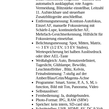
automatisch ausklappbar, rote Augen-
Vermeidung, Blitzstärke einstellbar, Leitzahl
11. Aufsteckbare und steuerbare
Zusatzblitzgeräte anschließbar.
Entfernungsmessung: Kontrast-Autofokus,
Einzel AF, manuelle Fokussierung mit
Schärfe-Lupe, kontinuierlicher AF,
Mehrfach-Gesichtserkennung, Hilfslicht für
Fokussierung einsetzbar.
Belichtungsmessung: Spot, Mitten, Matrix.
+/- 3 EV (1/2 EV, 1/3 EV Stufen),
Wertespeicherung bei halben Auslösrdruck
oder über AEL-Taste
Weißabgleich: Auto, Benutzerdefiniert,
Tageslicht, Glühlampe, Bewölkt,
Leuchtstoffröhre , Blitz, Kelvin,
Feinabstimmung: 7-stufig auf der
Amber/Blau/Grün/Magenta-Achse
Programme: Smart, Szene, P, A, S, M, i-
function, Bild mit Ton, Panorama, Video
Selbstauslöser:
Fernbedienung: Ja, drahtgebunden.
Photo-Format: JPG, RAW (SRW)
Speicher: kein intern, SD-card slot.
Schnittstellen: USB, HDMI, AV, DC 9 Volt.