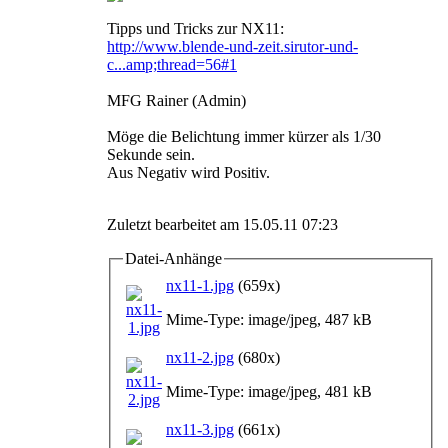
Tipps und Tricks zur NX11:
http://www.blende-und-zeit.sirutor-und-
c...amp;thread=56#1
MFG Rainer (Admin)
Möge die Belichtung immer kürzer als 1/30
Sekunde sein.
Aus Negativ wird Positiv.
Zuletzt bearbeitet am 15.05.11 07:23
Datei-Anhänge
nx11-1.jpg
(659x)
Mime-Type: image/jpeg, 487 kB
nx11-2.jpg
(680x)
Mime-Type: image/jpeg, 481 kB
nx11-3.jpg
(661x)