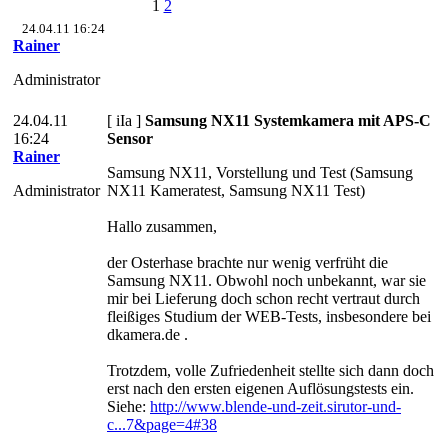
1
2
24.04.11 16:24
Rainer
Administrator
24.04.11
[ iIa ]
Samsung NX11 Systemkamera mit APS-C
16:24
Sensor
Rainer
Samsung NX11, Vorstellung und Test (Samsung
Administrator
NX11 Kameratest, Samsung NX11 Test)
Hallo zusammen,
der Osterhase brachte nur wenig verfrüht die
Samsung NX11. Obwohl noch unbekannt, war sie
mir bei Lieferung doch schon recht vertraut durch
fleißiges Studium der WEB-Tests, insbesondere bei
dkamera.de .
Trotzdem, volle Zufriedenheit stellte sich dann doch
erst nach den ersten eigenen Auflösungstests ein.
Siehe:
http://www.blende-und-zeit.sirutor-und-
c...7&page=4#38