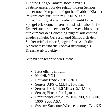
Für eine Bridge-Kamera, noch dazu als
Systemkamera trotz des relativ großen Sensors,
immer noch kompakt und gut handhabbar. Klar, ist
im Vergleich zur Fujifilm F200EXR ein
Schlachtschiff, ist aber relativ. Obwohl keine
Spiegelreflexkamera, benimmt sie sich aber fast so:
Echtzeitsucher mit echtem Schlitzverschluss, der
nur kurz vor der Belichtung zugeht, auslöst und
wieder aufgeht. Geräusch und Sicht durch den
Sucher wie bei einer Spiegelreflex. Auch die
Abblendtaste und die Zoom-Einstellung als
Drehring ab Objektiv.
Nun zu den technischen Daten:
Hersteller: Samsung
Modell: NX11
Baujahr: Ende 20010 / 2011
Sensor: APS-C (23,4 x 15,6 mm)
Sensor-Pixel: 14,6 MPix (15,1 MPix)
Sensor, Pixel x Pixel , max.:
Empfindlichkeit: Auto, 100, 200, 400, 800,
1600, 3200 ASA
System: Samsung-Wechselbajonett Typ NX