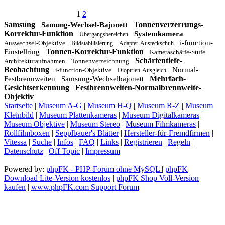
1
2
Samsung
Tonnenverzerrungs-
Samung-Wechsel-Bajonett
Korrektur-Funktion
Systemkamera
Übergangsbereichen
i-function-
Auswechsel-Objektive
Bildstabilisierung
Adapter-Austeckschuh
Tonnen-Korrektur-Funktion
Einstellring
Kameraschärfe-Stufe
Schärfentiefe-
Architekturaufnahmen
Tonnenverzeichnung
Beobachtung
Normal-
i-function-Objektive
Dioptrien-Ausgleich
Mehrfach-
Festbrennweiten
Samsung-Wechselbajonett
Gesichtserkennung
Festbrennweiten-Normalbrennweite-
Objektiv
Startseite
|
Museum A-G
|
Museum H-Q
|
Museum R-Z
|
Museum
Kleinbild
|
Museum Plattenkameras
|
Museum Digitalkameras
|
Museum Objektive
|
Museum Stereo
|
Museum Filmkameras
|
Rollfilmboxen
|
Sepplbauer's Blätter
|
Hersteller-für-Fremdfirmen
|
Vitessa
|
Suche
|
Infos
|
FAQ
|
Links
|
Registrieren
|
Regeln
|
Datenschutz
|
Off Topic
|
Impressum
Powered by:
phpFK - PHP-Forum ohne MySQL
|
phpFK
Download Lite-Version kostenlos
|
phpFK Shop Voll-Version
kaufen
|
www.phpFK.com Support Forum