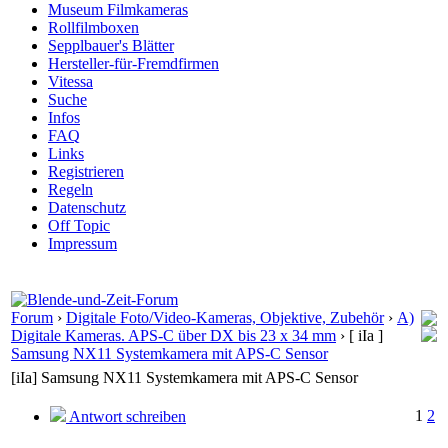
Museum Filmkameras
Rollfilmboxen
Sepplbauer's Blätter
Hersteller-für-Fremdfirmen
Vitessa
Suche
Infos
FAQ
Links
Registrieren
Regeln
Datenschutz
Off Topic
Impressum
Forum
›
Digitale Foto/Video-Kameras, Objektive, Zubehör
›
A)
Digitale Kameras. APS-C über DX bis 23 x 34 mm
›
[ iIa ]
Samsung NX11 Systemkamera mit APS-C Sensor
[iIa] Samsung NX11 Systemkamera mit APS-C Sensor
1
2
Antwort schreiben