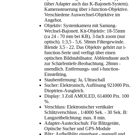
(über Adapter auch das K-Bajonett-System).
Kamerasteuerung über i-function-Objektive.
Verschiedene Auswechsel-Objektive im
Angebot.
Objektiv: Systemkamera mit Samung-
Wechsel-Bajonett. Kit-Objektiv: 18-55mm
(ca 24 - 70 mm bei KB), 3-fach zoom (nur
optisch). 1:3,5 - 5,6. 58mm Filtergewinde.
Blende 3,5 - 22. Das Objektiv gehört zur i-
function-Serie und verfügt über einen
optischen Bildstabilisator. Abblendtaste auch
zur Schärfentiefe-Beobachtung. 28mm -
unendlich. Entfernungs- und i-function-
Einstellring.
Staubentfernung: Ja, Ultraschall
Sucher: Elektronisch, Auflösung 921000 Pix.
Dioptrien-Ausgleich.
Display: 3 Zoll AMOLED, 614000 Pix. 100
%.
Verschluss: Elektronischer vertikaler
Schlitzverschluss , 1/4000 Sek. - 30 Sek. B:
Langzeitbelichtung: max. 8 min.
Adapter-Austeckschuh: Für Blitzgeräte,
Optische Sucher und GPS-Module
Blitz: Aufhellblitz eingebaut - manuell und