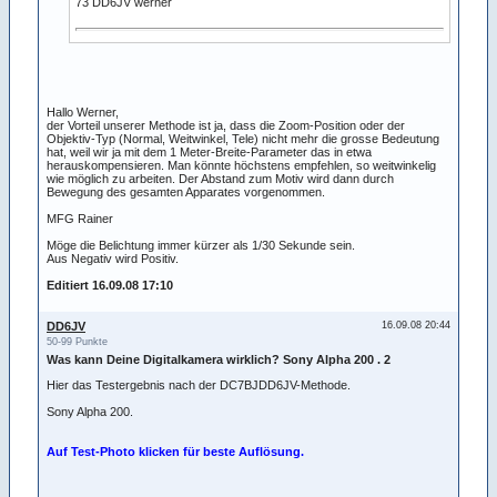
73 DD6JV werner
Hallo Werner,
der Vorteil unserer Methode ist ja, dass die Zoom-Position oder der
Objektiv-Typ (Normal, Weitwinkel, Tele) nicht mehr die grosse Bedeutung
hat, weil wir ja mit dem 1 Meter-Breite-Parameter das in etwa
herauskompensieren. Man könnte höchstens empfehlen, so weitwinkelig
wie möglich zu arbeiten. Der Abstand zum Motiv wird dann durch
Bewegung des gesamten Apparates vorgenommen.
MFG Rainer
Möge die Belichtung immer kürzer als 1/30 Sekunde sein.
Aus Negativ wird Positiv.
Editiert 16.09.08 17:10
DD6JV
16.09.08 20:44
50-99 Punkte
Was kann Deine Digitalkamera wirklich? Sony Alpha 200 . 2
Hier das Testergebnis nach der DC7BJDD6JV-Methode.
Sony Alpha 200.
Auf Test-Photo klicken für beste Auflösung.