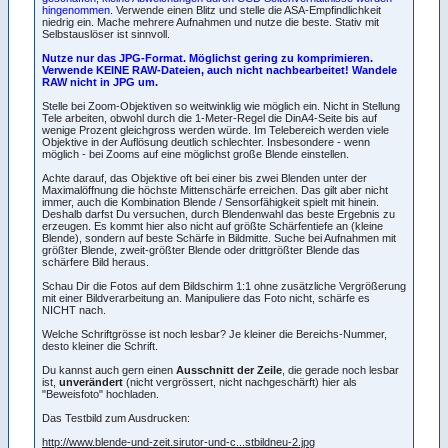
hingenommen.
Verwende einen Blitz und stelle die ASA-Empfindlichkeit
niedrig ein. Mache mehrere Aufnahmen und nutze die beste. Stativ mit
Selbstauslöser ist sinnvoll.
Nutze nur das JPG-Format. Möglichst gering zu komprimieren.
Verwende KEINE RAW-Dateien, auch nicht nachbearbeitet! Wandele
RAW nicht in JPG um.
Stelle bei Zoom-Objektiven so weitwinklig wie möglich ein. Nicht in Stellung
Tele arbeiten, obwohl durch die 1-Meter-Regel die DinA4-Seite bis auf
wenige Prozent gleichgross werden würde. Im Telebereich werden viele
Objektive in der Auflösung deutlich schlechter. Insbesondere - wenn
möglich - bei Zooms auf eine möglichst große Blende einstellen.
Achte darauf, das Objektive oft bei einer bis zwei Blenden unter der
Maximalöffnung die höchste Mittenschärfe erreichen. Das gilt aber nicht
immer, auch die Kombination Blende / Sensorfähigkeit spielt mit hinein.
Deshalb darfst Du versuchen, durch Blendenwahl das beste Ergebnis zu
erzeugen. Es kommt hier also nicht auf größte Schärfentiefe an (kleine
Blende), sondern auf beste Schärfe in Bildmitte. Suche bei Aufnahmen mit
größter Blende, zweit-größter Blende oder drittgrößter Blende das
schärfere Bild heraus.
Schau Dir die Fotos auf dem Bildschirm 1:1 ohne zusätzliche Vergrößerung
mit einer Bildverarbeitung an. Manipuliere das Foto nicht, schärfe es
NICHT nach.
Welche Schriftgrösse ist noch lesbar? Je kleiner die Bereichs-Nummer,
desto kleiner die Schrift.
Du kannst auch gern einen
Ausschnitt der Zeile
, die gerade noch lesbar
ist,
unverändert
(nicht vergrössert, nicht nachgeschärft) hier als
"Beweisfoto" hochladen.
Das Testbild zum Ausdrucken:
http://www.blende-und-zeit.sirutor-und-c...stbildneu-2.jpg