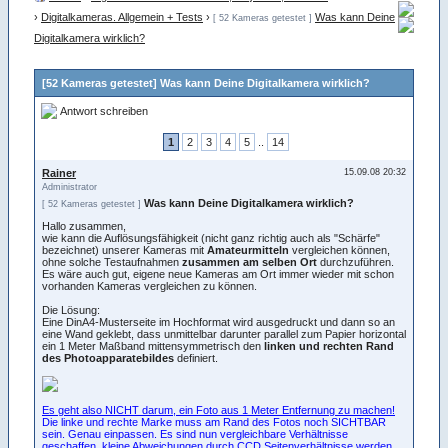
›
Digitalkameras. Allgemein + Tests
›
Was kann Deine
[ 52 Kameras getestet ]
Digitalkamera wirklich?
[52 Kameras getestet] Was kann Deine Digitalkamera wirklich?
Antwort schreiben
1
2
3
4
5
..
14
Rainer
15.09.08 20:32
Administrator
Was kann Deine Digitalkamera wirklich?
[ 52 Kameras getestet ]
Hallo zusammen,
wie kann die Auflösungsfähigkeit (nicht ganz richtig auch als "Schärfe"
bezeichnet) unserer Kameras mit
Amateurmitteln
vergleichen können,
ohne solche Testaufnahmen
zusammen am selben Ort
durchzuführen.
Es wäre auch gut, eigene neue Kameras am Ort immer wieder mit schon
vorhanden Kameras vergleichen zu können.
Die Lösung:
Eine DinA4-Musterseite im Hochformat wird ausgedruckt und dann so an
eine Wand geklebt, dass unmittelbar darunter parallel zum Papier horizontal
ein 1 Meter Maßband mittensymmetrisch den
linken und rechten Rand
des Photoapparatebildes
definiert.
Es geht also NICHT darum, ein Foto aus 1 Meter Entfernung zu machen!
Die linke und rechte Marke muss am Rand des Fotos noch SICHTBAR
sein. Genau einpassen. Es sind nun vergleichbare Verhältnisse
geschaffen, kleine Abweichungen durch CCD Seitenverhältnisse werden