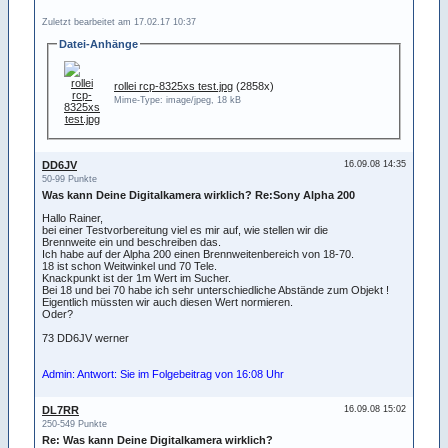
Zuletzt bearbeitet am 17.02.17 10:37
Datei-Anhänge
rollei rcp-8325xs test.jpg
(2858x)
Mime-Type: image/jpeg, 18 kB
DD6JV
16.09.08 14:35
50-99 Punkte
Was kann Deine Digitalkamera wirklich? Re:Sony Alpha 200
Hallo Rainer,
bei einer Testvorbereitung viel es mir auf, wie stellen wir die
Brennweite ein und beschreiben das.
Ich habe auf der Alpha 200 einen Brennweitenbereich von 18-70.
18 ist schon Weitwinkel und 70 Tele.
Knackpunkt ist der 1m Wert im Sucher.
Bei 18 und bei 70 habe ich sehr unterschiedliche Abstände zum Objekt !
Eigentlich müssten wir auch diesen Wert normieren.
Oder?
73 DD6JV werner
Admin: Antwort: Sie im Folgebeitrag von 16:08 Uhr
DL7RR
16.09.08 15:02
250-549 Punkte
Re: Was kann Deine Digitalkamera wirklich?