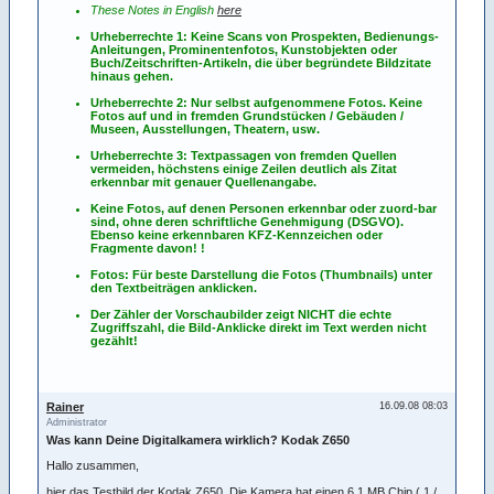
These Notes in English
here
Urheberrechte 1: Keine Scans von Prospekten, Bedienungs-
Anleitungen, Prominentenfotos, Kunstobjekten oder
Buch/Zeitschriften-Artikeln, die über begründete Bildzitate
hinaus gehen.
Urheberrechte 2: Nur selbst aufgenommene Fotos. Keine
Fotos
auf
und
in
fremden Grundstücken / Gebäuden /
Museen, Ausstellungen, Theatern, usw.
Urheberrechte 3: Textpassagen von fremden Quellen
vermeiden, höchstens einige Zeilen deutlich als Zitat
erkennbar mit genauer Quellenangabe.
Keine Fotos, auf denen Personen erkennbar oder zuord-bar
sind, ohne deren schriftliche Genehmigung (DSGVO).
Ebenso keine erkennbaren KFZ-Kennzeichen oder
Fragmente davon! !
Fotos: Für beste Darstellung die Fotos (Thumbnails) unter
den Textbeiträgen anklicken.
Der Zähler der Vorschaubilder zeigt NICHT die echte
Zugriffszahl, die Bild-Anklicke direkt im Text werden nicht
gezählt!
Rainer
16.09.08 08:03
Administrator
Was kann Deine Digitalkamera wirklich? Kodak Z650
Hallo zusammen,
hier das Testbild der Kodak Z650. Die Kamera hat einen 6,1 MB Chip ( 1 /