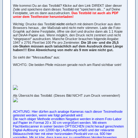
Wie kommst Du an das Testbild? Klicke auf den Link DIREKT über dieser
Zeile und speichere dann dieses Testbild mit "speichern als..." auf Deine
Festplatte, um es dann auszudrucken.
Das Testbild ist auch als PDF
unter dem Textfenster herunterladen!
Wichtig: Drucke das Testbild
nicht
einfach mit deinem Drucker aus dem
Browsers heraus , der Maßstab wird nicht mehr stimmen. Lade die Foto-
Graphik auf deine Festplatte, öffne sie dort und drucke dann als 1:1 Kopie
auf DinA4-Papier aus. Wenn möglich, den Druck nicht zentriert und nicht
"eingepasst" ausdrucken. Manche Drucker brauchen folgende Angabe:
1947 x 2791 Pixel bei 100 Pix pro Zentimeter.
Die 18 cm- und die 25,5
cm-Skalen müssen auch tatsächlich auf dem Ausdruck diese Länge
haben!!! Eine Abweichung von mehr als 9 mm wäre nicht gut.
So sieht der "Messaufbau" aus:
WICHTG: Die beiden Pfeile müssen gerade noch am Rand sichtbar sein!
Als Übersicht das Testbild: (Dieses Bild NICHT zum Druck verwenden!)
ACHTUNG: Hier dürfen auch analoge Kameras nach dieser Testmethode
getestet werden, wenn wie folgt gehandelt wird:
Die nach obiger Methode erstellten Negative werden in einem Foto-Labor
auf Papier im Format 20 x 30 cm vergrößert werden. Mit einem
Flachbettscanner in seiner besten OPTISCHEN (nicht herauf gerechneten
Digital-Auflösung von 12000 dpi
) Auflösung erfaßt und der relavante
Bildausschnitt hier mit einer horizontalen Pixelzahl von ca. 600 hier
vorstellen. Mir ist klar, dass kann nur zu ungefähren Vergleichswerten