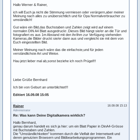
Hallo Werner & Rainer,
ich will Euch ja nicht die Stimmung vermiesen oder verärgern,aber meiner
Meinung nach alles zu unübersichtlich und für Opa Normalverbraucher zu
umständlich!
Gut wäre ein Bild,das Buchstaben und Zahlen zeigt wird auf einem
normalen DIN A4 Blatt ausgedruckt .Dieses Bild hängt sie/er an die Tür und
fotografiert es aus 1m Abstand mit den ihr/ihm zur Verfügung stehenden
Kameras,die Bilder druckt sie/er dann aus und vergleicht sie mit dem von
Euch eingestellten Bild.
Meiner Meinung nach wäre das die einfachste,und für jeden
verständlichste Art und Weise.
Hau jetzt lieber mal ab,sonst beziehe ich noch Prügel!!!
Liebe Grüße Bernhard
Ich bin von Geburt an unterblichtet!!!
Editiert 16.09.08 15:05
Rainer
16.09.08 15:13
Administrator
Re: Was kann Deine Digitalkamera wirklich?
Hallo Bernhard,
genau darum handelt es sich ja hier: um ein Blatt Papier in DinA4-Grösse
mit Buchstaben und Zahlen.
Die "Umständlichkeiten" kommen durch die Vielfalt der Internetwelt und
deren genutzten Browsern und Bildbearbeitungsprogrammen. Ein