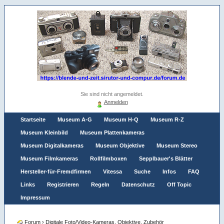
Sie sind nicht angemeldet.
Anmelden
Startseite
Museum A-G
Museum H-Q
Museum R-Z
Museum Kleinbild
Museum Plattenkameras
Museum Digitalkameras
Museum Objektive
Museum Stereo
Museum Filmkameras
Rollfilmboxen
Sepplbauer's Blätter
Hersteller-für-Fremdfirmen
Vitessa
Suche
Infos
FAQ
Links
Registrieren
Regeln
Datenschutz
Off Topic
Impressum
Forum
›
Digitale Foto/Video-Kameras, Objektive, Zubehör