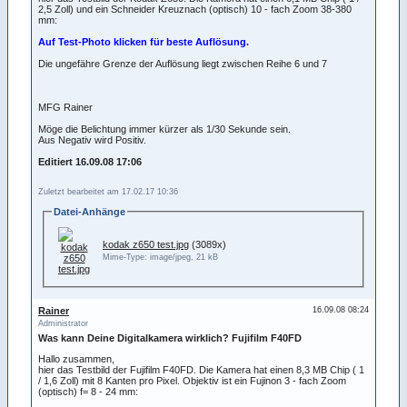
2,5 Zoll) und ein Schneider Kreuznach (optisch) 10 - fach Zoom 38-380
mm:
Auf Test-Photo klicken für beste Auflösung.
Die ungefähre Grenze der Auflösung liegt zwischen Reihe 6 und 7
MFG Rainer
Möge die Belichtung immer kürzer als 1/30 Sekunde sein.
Aus Negativ wird Positiv.
Editiert 16.09.08 17:06
Zuletzt bearbeitet am 17.02.17 10:36
Datei-Anhänge
kodak z650 test.jpg
(3089x)
Mime-Type: image/jpeg, 21 kB
Rainer
16.09.08 08:24
Administrator
Was kann Deine Digitalkamera wirklich? Fujifilm F40FD
Hallo zusammen,
hier das Testbild der Fujifilm F40FD. Die Kamera hat einen 8,3 MB Chip ( 1
/ 1,6 Zoll) mit 8 Kanten pro Pixel. Objektiv ist ein Fujinon 3 - fach Zoom
(optisch) f= 8 - 24 mm: