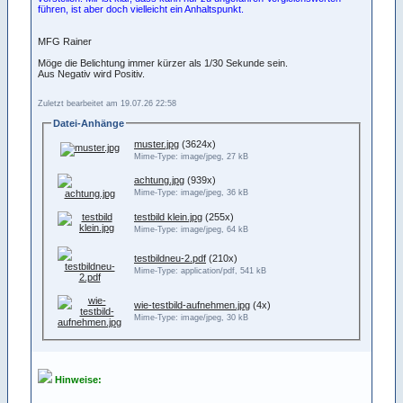
führen, ist aber doch vielleicht ein Anhaltspunkt.
MFG Rainer
Möge die Belichtung immer kürzer als 1/30 Sekunde sein.
Aus Negativ wird Positiv.
Zuletzt bearbeitet am 19.07.26 22:58
Datei-Anhänge
muster.jpg
(3624x)
Mime-Type: image/jpeg, 27 kB
achtung.jpg
(939x)
Mime-Type: image/jpeg, 36 kB
testbild klein.jpg
(255x)
Mime-Type: image/jpeg, 64 kB
testbildneu-2.pdf
(210x)
Mime-Type: application/pdf, 541 kB
wie-testbild-aufnehmen.jpg
(4x)
Mime-Type: image/jpeg, 30 kB
Hinweise: