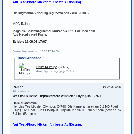
Auf Test-Photo klicken für beste Auflösung.
Die ungefähre Auflösung liegt zwischen Zeile 5 und 6
MFG Rainer
Möge die Belichtung immer kürzer als 1/30 Sekunde sein.
Aus Negativ wird Positiv.
Editiert 16.09.08 17:07
Zuletzt bearbeitet am 17.02.17 10:36
Datei-Anhänge
fujifilm f40fd.jpg
(2861x)
Mime-Type: image/jpeg, 23 kB
Rainer
16.09.08 10:30
Administrator
Was kann Deine Digitalkamera wirklich? Olympus C-760
Hallo zusammen,
hier das Testbild der Olympus C-760. Die Kamera hat einen 3,2 MB Pixel
Chip (1 /2,7 Zoll). Das Olympus-Objektiv ist ein 10 - fach Zoom (optisch) f=
6,3 bis 63 mmmm:
Auf Test-Photo klicken für beste Auflösung.