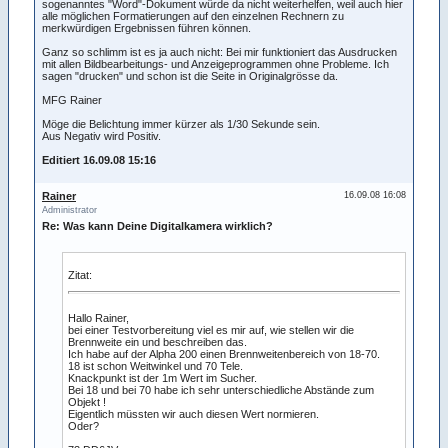
sogenanntes "Word"-Dokument würde da nicht weiterhelfen, weil auch hier
alle möglichen Formatierungen auf den einzelnen Rechnern zu
merkwürdigen Ergebnissen führen können.
Ganz so schlimm ist es ja auch nicht: Bei mir funktioniert das Ausdrucken
mit allen Bildbearbeitungs- und Anzeigeprogrammen ohne Probleme. Ich
sagen "drucken" und schon ist die Seite in Originalgrösse da.
MFG Rainer
Möge die Belichtung immer kürzer als 1/30 Sekunde sein.
Aus Negativ wird Positiv.
Editiert 16.09.08 15:16
Rainer
16.09.08 16:08
Administrator
Re: Was kann Deine Digitalkamera wirklich?
Zitat:
Hallo Rainer,
bei einer Testvorbereitung viel es mir auf, wie stellen wir die
Brennweite ein und beschreiben das.
Ich habe auf der Alpha 200 einen Brennweitenbereich von 18-70.
18 ist schon Weitwinkel und 70 Tele.
Knackpunkt ist der 1m Wert im Sucher.
Bei 18 und bei 70 habe ich sehr unterschiedliche Abstände zum
Objekt !
Eigentlich müssten wir auch diesen Wert normieren.
Oder?