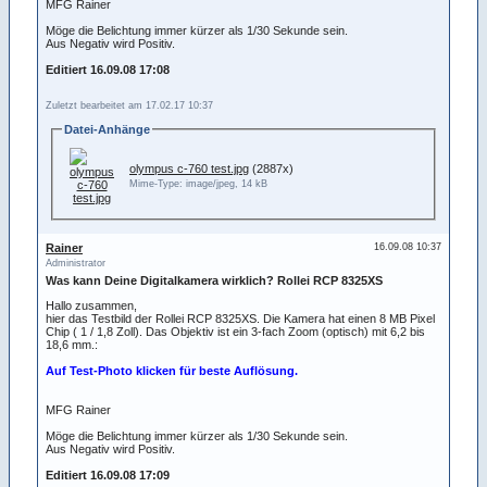
MFG Rainer
Möge die Belichtung immer kürzer als 1/30 Sekunde sein.
Aus Negativ wird Positiv.
Editiert 16.09.08 17:08
Zuletzt bearbeitet am 17.02.17 10:37
Datei-Anhänge
olympus c-760 test.jpg
(2887x)
Mime-Type: image/jpeg, 14 kB
Rainer
16.09.08 10:37
Administrator
Was kann Deine Digitalkamera wirklich? Rollei RCP 8325XS
Hallo zusammen,
hier das Testbild der Rollei RCP 8325XS. Die Kamera hat einen 8 MB Pixel
Chip ( 1 / 1,8 Zoll). Das Objektiv ist ein 3-fach Zoom (optisch) mit 6,2 bis
18,6 mm.:
Auf Test-Photo klicken für beste Auflösung.
MFG Rainer
Möge die Belichtung immer kürzer als 1/30 Sekunde sein.
Aus Negativ wird Positiv.
Editiert 16.09.08 17:09