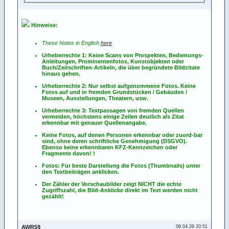
Hinweise:
These Notes in English
here
Urheberrechte 1: Keine Scans von Prospekten, Bedienungs-
Anleitungen, Prominentenfotos, Kunstobjekten oder
Buch/Zeitschriften-Artikeln, die über begründete Bildzitate
hinaus gehen.
Urheberrechte 2: Nur selbst aufgenommene Fotos. Keine
Fotos
auf
und
in
fremden Grundstücken / Gebäuden /
Museen, Ausstellungen, Theatern, usw.
Urheberrechte 3: Textpassagen von fremden Quellen
vermeiden, höchstens einige Zeilen deutlich als Zitat
erkennbar mit genauer Quellenangabe.
Keine Fotos, auf denen Personen erkennbar oder zuord-bar
sind, ohne deren schriftliche Genehmigung (DSGVO).
Ebenso keine erkennbaren KFZ-Kennzeichen oder
Fragmente davon! !
Fotos: Für beste Darstellung die Fotos (Thumbnails) unter
den Textbeiträgen anklicken.
Der Zähler der Vorschaubilder zeigt NICHT die echte
Zugriffszahl, die Bild-Anklicke direkt im Text werden nicht
gezählt!
AWR59
06.04.26 20:51