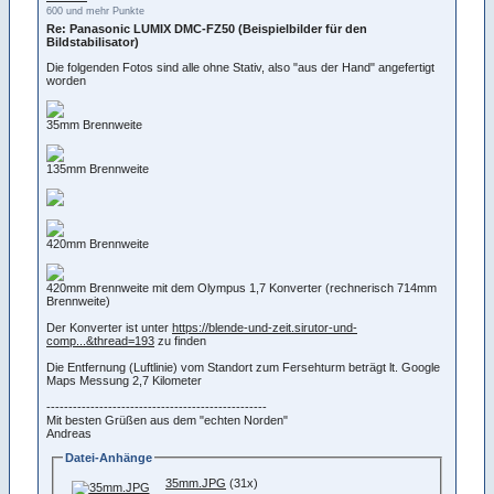
600 und mehr Punkte
Re: Panasonic LUMIX DMC-FZ50 (Beispielbilder für den
Bildstabilisator)
Die folgenden Fotos sind alle ohne Stativ, also "aus der Hand" angefertigt
worden
35mm Brennweite
135mm Brennweite
420mm Brennweite
420mm Brennweite mit dem Olympus 1,7 Konverter (rechnerisch 714mm
Brennweite)
Der Konverter ist unter
https://blende-und-zeit.sirutor-und-
comp...&thread=193
zu finden
Die Entfernung (Luftlinie) vom Standort zum Fersehturm beträgt lt. Google
Maps Messung 2,7 Kilometer
--------------------------------------------------
Mit besten Grüßen aus dem "echten Norden"
Andreas
Datei-Anhänge
35mm.JPG
(31x)