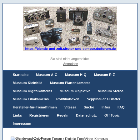
Sie sind nicht angemeldet.
Anmelden
Startseite
Museum A-G
Museum H-Q
Museum R-Z
Museum Kleinbild
Museum Plattenkameras
Museum Digitalkameras
Museum Objektive
Museum Stereo
Museum Filmkameras
Rollfilmboxen
Sepplbauer's Blätter
Hersteller-für-Fremdfirmen
Vitessa
Suche
Infos
FAQ
Links
Registrieren
Regeln
Datenschutz
Off Topic
Impressum
Forum
›
Digitale Foto/Video-Kameras,