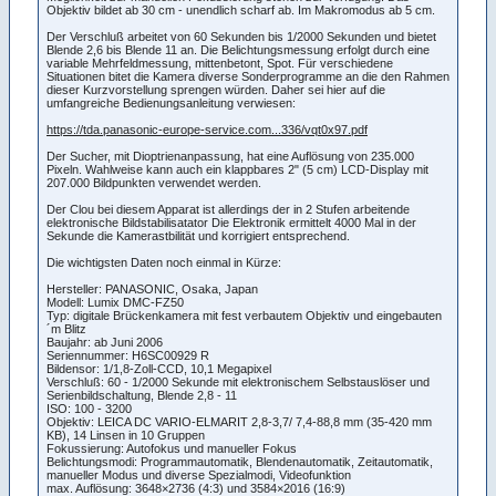
Objektiv bildet ab 30 cm - unendlich scharf ab. Im Makromodus ab 5 cm.
Der Verschluß arbeitet von 60 Sekunden bis 1/2000 Sekunden und bietet
Blende 2,6 bis Blende 11 an. Die Belichtungsmessung erfolgt durch eine
variable Mehrfeldmessung, mittenbetont, Spot. Für verschiedene
Situationen bitet die Kamera diverse Sonderprogramme an die den Rahmen
dieser Kurzvorstellung sprengen würden. Daher sei hier auf die
umfangreiche Bedienungsanleitung verwiesen:
https://tda.panasonic-europe-service.com...336/vqt0x97.pdf
Der Sucher, mit Dioptrienanpassung, hat eine Auflösung von 235.000
Pixeln. Wahlweise kann auch ein klappbares 2" (5 cm) LCD-Display mit
207.000 Bildpunkten verwendet werden.
Der Clou bei diesem Apparat ist allerdings der in 2 Stufen arbeitende
elektronische Bildstabilisatator Die Elektronik ermittelt 4000 Mal in der
Sekunde die Kamerastbilität und korrigiert entsprechend.
Die wichtigsten Daten noch einmal in Kürze:
Hersteller: PANASONIC, Osaka, Japan
Modell: Lumix DMC-FZ50
Typ: digitale Brückenkamera mit fest verbautem Objektiv und eingebauten
´m Blitz
Baujahr: ab Juni 2006
Seriennummer: H6SC00929 R
Bildensor: 1/1,8-Zoll-CCD, 10,1 Megapixel
Verschluß: 60 - 1/2000 Sekunde mit elektronischem Selbstauslöser und
Serienbildschaltung, Blende 2,8 - 11
ISO: 100 - 3200
Objektiv: LEICA DC VARIO-ELMARIT 2,8-3,7/ 7,4-88,8 mm (35-420 mm
KB), 14 Linsen in 10 Gruppen
Fokussierung: Autofokus und manueller Fokus
Belichtungsmodi: Programmautomatik, Blendenautomatik, Zeitautomatik,
manueller Modus und diverse Spezialmodi, Videofunktion
max. Auflösung: 3648×2736 (4:3) und 3584×2016 (16:9)