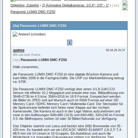
Objektive, Zubehör
›
2) Kompakte Digitalkameras. 1/1.6''- 2/3'' - 1''
›
[ iIa ]
Panasonic LUMIX DMC-FZ50
[iIa] Panasonic LUMIX DMC-FZ50
Antwort schreiben
1
AWR59
06.04.26 20:37
600 und mehr Punkte
Panasonic LUMIX DMC-FZ50
[ iIa ]
Hallo zusammen,
die Panasonic LUMIX DMC-FZ50 ist eine digitale Brücken-Kamera und
kam Mitte 2006 in die Fachgeschäfte. Die UVP zur Markteinführung betrug
ca. 679€.
Die Panasonic LUMIX DMC-FZ50 verfügt über einen 1/1,8-Zoll-CCD
Sensor mit effektiv 10,1 Megapixel und erlaubt eine max. Bildauflösung von
3648×2736 im 4:3 bzw. 3584×2016 im 16:9 Format. Gespeichert werden
die Bilder im JPEG und auf Wunsch auch im RAW Format auf einer SD
Memory Card / SDHC Memory Card / Multimedia Card. Der Steckplatz für
die Speicerkarte befindet sich hinter einer Klappe auf der rechten
Kameraseite. Die Kamera ist auch in der Lage Videos aufzunehmen und
zwar in den Auflösungen 848×480 (16:9) und 640×480, 320×240 im Format
4:3. Als Bildfrequenz stehen 10 oder 30 Bilder/Sekunde zur Verfügung.
Das Objektiv stammt von Leica und besitzt eine (KB) Brennweite von 35 -
420 mm. Es handelt sich um ein LEICA DC VARIO-ELMARIT 2,8-3,7/ 7,4-
88,8 mm mit 14 Linsen in 10 Gruppen. Ein Autofokus und auch die
Möglichkeit zur manuellen Fokussierung stehen zur Verfügung. Das