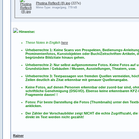
Photina Reflex8 (8).jpg
(227x)
Mime-Type: image/jpeg, 779 kB
Hinweise:
These Notes in English
here
Urheberrechte 1: Keine Scans von Prospekten, Bedienungs-Anleitun
Prominentenfotos, Kunstobjekten oder Buch/Zeitschriften-Artikeln, d
begründete Bildzitate hinaus gehen.
Urheberrechte 2: Nur selbst aufgenommene Fotos. Keine Fotos
auf
u
Grundstücken / Gebäuden / Museen, Ausstellungen, Theatern, usw.
Urheberrechte 3: Textpassagen von fremden Quellen vermeiden, höch
Zeilen deutlich als Zitat erkennbar mit genauer Quellenangabe.
Keine Fotos, auf denen Personen erkennbar oder zuord-bar sind, oh
schriftliche Genehmigung (DSGVO). Ebenso keine erkennbaren KFZ
Fragmente davon! !
Fotos: Für beste Darstellung die Fotos (Thumbnails) unter den Textb
anklicken.
Der Zähler der Vorschaubilder zeigt NICHT die echte Zugriffszahl, die
direkt im Text werden nicht gezählt!
Rainer