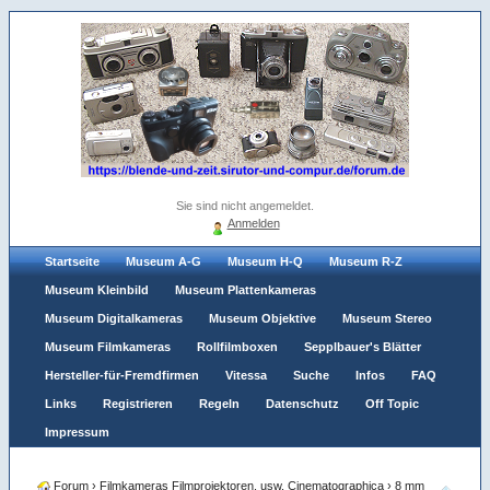
Sie sind nicht angemeldet.
Anmelden
Startseite
Museum A-G
Museum H-Q
Museum R-Z
Museum Kleinbild
Museum Plattenkameras
Museum Digitalkameras
Museum Objektive
Museum Stereo
Museum Filmkameras
Rollfilmboxen
Sepplbauer's Blätter
Hersteller-für-Fremdfirmen
Vitessa
Suche
Infos
FAQ
Links
Registrieren
Regeln
Datenschutz
Off Topic
Impressum
Forum
›
Filmkameras Filmprojektoren, usw. Cinematographica
›
8 mm