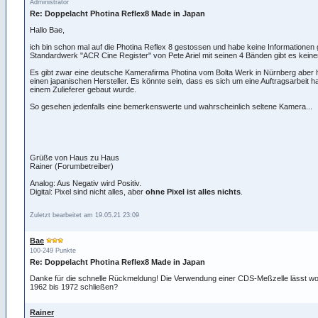
Administrator
Re: Doppelacht Photina Reflex8 Made in Japan
Hallo Bae,
ich bin schon mal auf die Photina Reflex 8 gestossen und habe keine Informationen
Standardwerk "ACR Cine Register" von Pete Ariel mit seinen 4 Bänden gibt es keine
Es gibt zwar eine deutsche Kamerafirma Photina vom Bolta Werk in Nürnberg aber h
einen japanischen Hersteller. Es könnte sein, dass es sich um eine Auftragsarbeit ha
einem Zulieferer gebaut wurde.
So gesehen jedenfalls eine bemerkenswerte und wahrscheinlich seltene Kamera...
Grüße von Haus zu Haus
Rainer (Forumbetreiber)
Analog: Aus Negativ wird Positiv.
Digital: Pixel sind nicht alles, aber
ohne Pixel ist alles nichts
.
Zuletzt bearbeitet am 19.05.21 23:09
Bae
100-249 Punkte
Re: Doppelacht Photina Reflex8 Made in Japan
Danke für die schnelle Rückmeldung! Die Verwendung einer CDS-Meßzelle lässt woh
1962 bis 1972 schließen?
Rainer