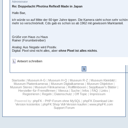
Administrator
Re: Doppelacht Photina Reflex8 Made in Japan
Hallo Bae,
ich würde so auf Mitte der 60-iger Jahre tippen. Die Kamera sieht schon sehr schön 
mehr so verschnörkelt. Cds gab es schon so ab 1962 mit gewissem Marktanteil.
Grüße von Haus zu Haus
Rainer (Forumbetreiber)
Analog: Aus Negativ wird Positiv.
Digital: Pixel sind nicht alles, aber
ohne Pixel ist alles nichts
.
Antwort schreiben
1
Startseite
|
Museum A-G
|
Museum H-Q
|
Museum R-Z
|
Museum Kleinbild
|
Museum Plattenkameras
|
Museum Digitalkameras
|
Museum Objektive
|
Museum Stereo
|
Museum Filmkameras
|
Rollfilmboxen
|
Sepplbauer's Blätter
|
Hersteller-für-Fremdfirmen
|
Vitessa
|
Suche
|
Infos
|
FAQ
|
Links
|
Registrieren
|
Regeln
|
Datenschutz
|
Off Topic
|
Impressum
Powered by:
phpFK - PHP-Forum ohne MySQL
|
phpFK Download Lite-
Version kostenlos
|
phpFK Shop Voll-Version kaufen
|
www.phpFK.com
Support Forum