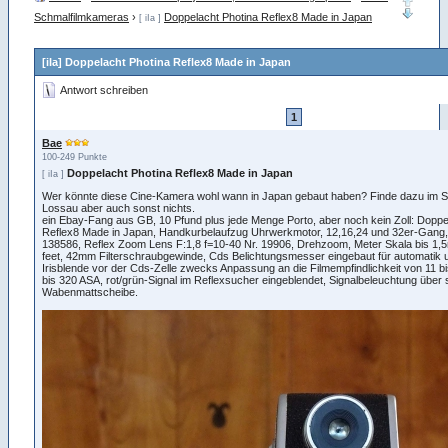
Schmalfilmkameras
›
Doppelacht Photina Reflex8 Made in Japan
[ iIa ]
[iIa] Doppelacht Photina Reflex8 Made in Japan
Antwort schreiben
1
Bae
100-249 Punkte
Doppelacht Photina Reflex8 Made in Japan
[ iIa ]
Wer könnte diese Cine-Kamera wohl wann in Japan gebaut haben? Finde dazu im 
Lossau aber auch sonst nichts.
ein Ebay-Fang aus GB, 10 Pfund plus jede Menge Porto, aber noch kein Zoll: Doppe
Reflex8 Made in Japan, Handkurbelaufzug Uhrwerkmotor, 12,16,24 und 32er-Gang
138586, Reflex Zoom Lens F:1,8 f=10-40 Nr. 19906, Drehzoom, Meter Skala bis 1,5
feet, 42mm Filterschraubgewinde, Cds Belichtungsmesser eingebaut für automatik 
Irisblende vor der Cds-Zelle zwecks Anpassung an die Filmempfindlichkeit von 11 b
bis 320 ASA, rot/grün-Signal im Reflexsucher eingeblendet, Signalbeleuchtung über s
Wabenmattscheibe.