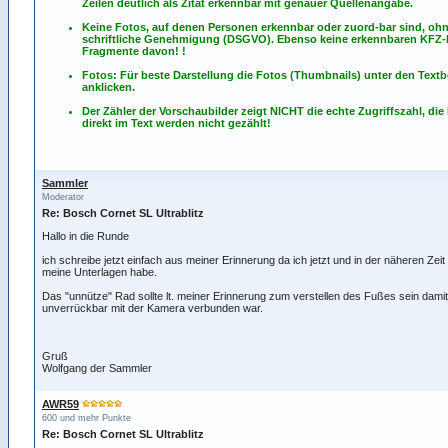
Zeilen deutlich als Zitat erkennbar mit genauer Quellenangabe.
Keine Fotos, auf denen Personen erkennbar oder zuord-bar sind, oh
schriftliche Genehmigung (DSGVO). Ebenso keine erkennbaren KFZ
Fragmente davon! !
Fotos: Für beste Darstellung die Fotos (Thumbnails) unter den Textb
anklicken.
Der Zähler der Vorschaubilder zeigt NICHT die echte Zugriffszahl, die
direkt im Text werden nicht gezählt!
Sammler
Moderator
Re: Bosch Cornet SL Ultrablitz
Hallo in die Runde
ich schreibe jetzt einfach aus meiner Erinnerung da ich jetzt und in der näheren Zeit 
meine Unterlagen habe.
Das "unnütze" Rad sollte lt. meiner Erinnerung zum verstellen des Fußes sein damit 
unverrückbar mit der Kamera verbunden war.
Gruß
Wolfgang der Sammler
AWR59
600 und mehr Punkte
Re: Bosch Cornet SL Ultrablitz