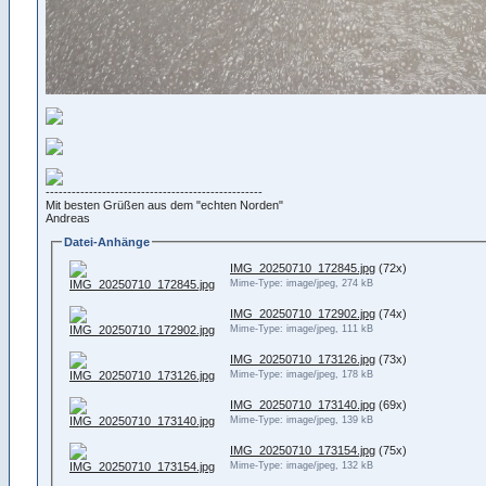
--------------------------------------------------
Mit besten Grüßen aus dem "echten Norden"
Andreas
Datei-Anhänge
IMG_20250710_172845.jpg
(72x)
Mime-Type: image/jpeg, 274 kB
IMG_20250710_172902.jpg
(74x)
Mime-Type: image/jpeg, 111 kB
IMG_20250710_173126.jpg
(73x)
Mime-Type: image/jpeg, 178 kB
IMG_20250710_173140.jpg
(69x)
Mime-Type: image/jpeg, 139 kB
IMG_20250710_173154.jpg
(75x)
Mime-Type: image/jpeg, 132 kB