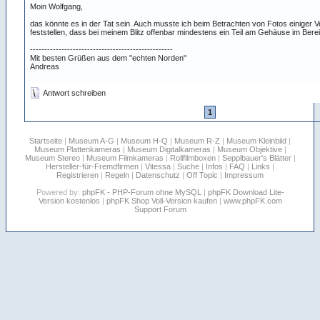
Moin Wolfgang,
das könnte es in der Tat sein. Auch musste ich beim Betrachten von Fotos einiger 
feststellen, dass bei meinem Blitz offenbar mindestens ein Teil am Gehäuse im Bere
--------------------------------------------------
Mit besten Grüßen aus dem "echten Norden"
Andreas
Antwort schreiben
1
Startseite
|
Museum A-G
|
Museum H-Q
|
Museum R-Z
|
Museum Kleinbild
|
Museum Plattenkameras
|
Museum Digitalkameras
|
Museum Objektive
|
Museum Stereo
|
Museum Filmkameras
|
Rollfilmboxen
|
Sepplbauer's Blätter
|
Hersteller-für-Fremdfirmen
|
Vitessa
|
Suche
|
Infos
|
FAQ
|
Links
|
Registrieren
|
Regeln
|
Datenschutz
|
Off Topic
|
Impressum
Powered by:
phpFK - PHP-Forum ohne MySQL
|
phpFK Download Lite-
Version kostenlos
|
phpFK Shop Voll-Version kaufen
|
www.phpFK.com
Support Forum