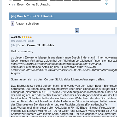
›
Bosch Cornet SL Ultrablitz
[ iIa ]
[iIa] Bosch Cornet SL Ultrablitz
Antwort schreiben
1
AWR59
600 und mehr Punkte
Bosch Cornet SL Ultrablitz
[ iIa ]
Hallo zusammen,
zu diesem Elektronenblitzgerät aus dem Hause Bosch findet man im Internet wenige
Neben einigen Verkaufsanzeigen bei den "üblichen Verdächtigen" finden sich nur auf
https://www.clarus.ch/fotosysteme/fototechnikfirmadetail.cfm?xfirma=95
und in der Fotokataloge-Abteilung des HiFi Archives
https://www.hifi-
archiv.info/Foto%20und%20Filmkameras/1963%20Foto-Kino%20Verkaufskatalog/0
Angaben.
Somit lassen sich zu dem Coronet SL Ultrablitz folgende Aussagen treffen:
Das Blitzgerät kam 1962 auf den Markt und wurde von der Robert Bosch Elektrot
hergestellt. Die Spannungsversorgung erfolgt über einen eingebauten Akku der mit e
Ladegerät (einstellbar auf 110, 125 und 220 Volt) aufgeladen werden kann. Über Lad
der Ladung am Blitz oder Netzteil konnte ich leider keine Angaben finden. Auf der Ob
findet sich ein Schiebeschalter der wahlweise eine Wellenlinie oder den Buchstaben 
werden lässt. Vermutlich wird damit der Lade- oder Blitzmodus eingeschaltet. Weiterh
der Oberseite ein Blendenrechner und ein Plexiglasprisma (Kontrolleuchte?)
Laut Werbung sind mit einer vollen Akkuladung 70 - 80 Blitze mit einer Folgezeit vo
möglich. Die Leitzahl wird mit 16 - 20 für Color- und Schwarz-Weißfilme mit 18 DIN
Kontakt zur Kamera wird mittels Kabel hergestellt. Der ausklappbare Sockel verfügt 
Mittenkontakt. Unklar sind 1. das Drehrad unterhalb des Typenschildes auf der Vord