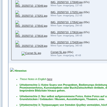
IMG_20250710_173049.jpg
(67x)
Mime-Type: image/jpeg, 137 kB
IMG_20250710_173251.jpg
(63x)
Mime-Type: image/jpeg, 212 kB
IMG_20250710_173542.jpg
(83x)
Mime-Type: image/jpeg, 294 kB
IMG_20250710_173616.jpg
(67x)
Mime-Type: image/jpeg, 186 kB
IMG_20250710_173428.jpg
(69x)
Mime-Type: image/jpeg, 340 kB
Cornet SL.jpg
(65x)
Mime-Type: image/jpeg, 40 kB
Hinweise:
These Notes in English
here
Urheberrechte 1: Keine Scans von Prospekten, Bedienungs-Anleitun
Prominentenfotos, Kunstobjekten oder Buch/Zeitschriften-Artikeln, d
begründete Bildzitate hinaus gehen.
Urheberrechte 2: Nur selbst aufgenommene Fotos. Keine Fotos
auf
u
Grundstücken / Gebäuden / Museen, Ausstellungen, Theatern, usw.
Urheberrechte 3: Textpassagen von fremden Quellen vermeiden, höch