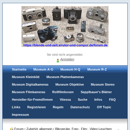
Sie sind nicht angemeldet.
Anmelden
Startseite
Museum A-G
Museum H-Q
Museum R-Z
Museum Kleinbild
Museum Plattenkameras
Museum Digitalkameras
Museum Objektive
Museum Stereo
Museum Filmkameras
Rollfilmboxen
Sepplbauer's Blätter
Hersteller-für-Fremdfirmen
Vitessa
Suche
Infos
FAQ
Links
Registrieren
Regeln
Datenschutz
Off Topic
Impressum
Forum
›
Zubehör allgemein
›
Blitzgeräte, Foto-, Film-, Video-Leuchten