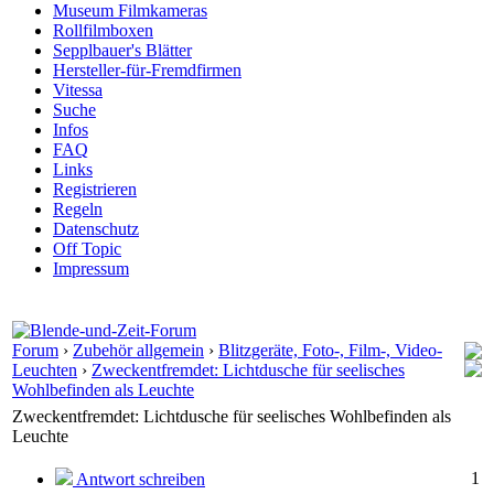
Museum Filmkameras
Rollfilmboxen
Sepplbauer's Blätter
Hersteller-für-Fremdfirmen
Vitessa
Suche
Infos
FAQ
Links
Registrieren
Regeln
Datenschutz
Off Topic
Impressum
Forum
›
Zubehör allgemein
›
Blitzgeräte, Foto-, Film-, Video-
Leuchten
›
Zweckentfremdet: Lichtdusche für seelisches
Wohlbefinden als Leuchte
Zweckentfremdet: Lichtdusche für seelisches Wohlbefinden als
Leuchte
1
Antwort schreiben