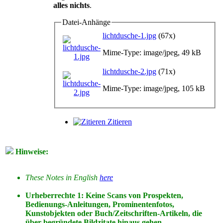
alles nichts
.
Datei-Anhänge
lichtdusche-1.jpg
(67x)
Mime-Type: image/jpeg, 49 kB
lichtdusche-2.jpg
(71x)
Mime-Type: image/jpeg, 105 kB
Zitieren
Hinweise:
These Notes in English
here
Urheberrechte 1: Keine Scans von Prospekten,
Bedienungs-Anleitungen, Prominentenfotos,
Kunstobjekten oder Buch/Zeitschriften-Artikeln, die
über begründete Bildzitate hinaus gehen.