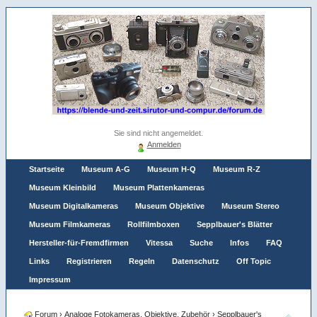
Sie sind nicht angemeldet.
Anmelden
Startseite
Museum A-G
Museum H-Q
Museum R-Z
Museum Kleinbild
Museum Plattenkameras
Museum Digitalkameras
Museum Objektive
Museum Stereo
Museum Filmkameras
Rollfilmboxen
Sepplbauer's Blätter
Hersteller-für-Fremdfirmen
Vitessa
Suche
Infos
FAQ
Links
Registrieren
Regeln
Datenschutz
Off Topic
Impressum
Forum
›
Analoge Fotokameras, Objektive, Zubehör
›
Sepplbauer's