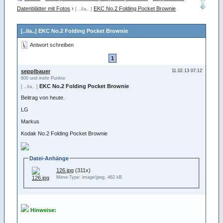
Datenblätter mit Fotos
›
EKC No.2 Folding Pocket Brownie
[ ..iIa.. ]
[..iIa..] EKC No.2 Folding Pocket Brownie
Antwort schreiben
1
sepplbauer
11.02.13 07:12
600 und mehr Punkte
EKC No.2 Folding Pocket Brownie
[ ..iIa.. ]
Beitrag von heute.
LG
Markus
Kodak No.2 Folding Pocket Brownie
Datei-Anhänge
126.jpg
(311x)
Mime-Type: image/jpeg, 462 kB
Hinweise: