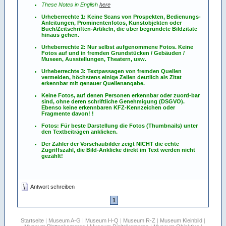
These Notes in English
here
Urheberrechte 1: Keine Scans von Prospekten, Bedienungs-
Anleitungen, Prominentenfotos, Kunstobjekten oder
Buch/Zeitschriften-Artikeln, die über begründete Bildzitate
hinaus gehen.
Urheberrechte 2: Nur selbst aufgenommene Fotos. Keine
Fotos
auf
und
in
fremden Grundstücken / Gebäuden /
Museen, Ausstellungen, Theatern, usw.
Urheberrechte 3: Textpassagen von fremden Quellen
vermeiden, höchstens einige Zeilen deutlich als Zitat
erkennbar mit genauer Quellenangabe.
Keine Fotos, auf denen Personen erkennbar oder zuord-bar
sind, ohne deren schriftliche Genehmigung (DSGVO).
Ebenso keine erkennbaren KFZ-Kennzeichen oder
Fragmente davon! !
Fotos: Für beste Darstellung die Fotos (Thumbnails) unter
den Textbeiträgen anklicken.
Der Zähler der Vorschaubilder zeigt NICHT die echte
Zugriffszahl, die Bild-Anklicke direkt im Text werden nicht
gezählt!
Antwort schreiben
1
Startseite
|
Museum A-G
|
Museum H-Q
|
Museum R-Z
|
Museum Kleinbild
|