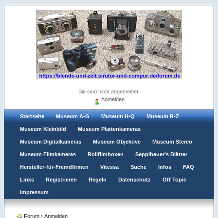
Sie sind nicht angemeldet.
Anmelden
Startseite
Museum A-G
Museum H-Q
Museum R-Z
Museum Kleinbild
Museum Plattenkameras
Museum Digitalkameras
Museum Objektive
Museum Stereo
Museum Filmkameras
Rollfilmboxen
Sepplbauer's Blätter
Hersteller-für-Fremdfirmen
Vitessa
Suche
Infos
FAQ
Links
Registrieren
Regeln
Datenschutz
Off Topic
Impressum
Forum
›
Anmelden