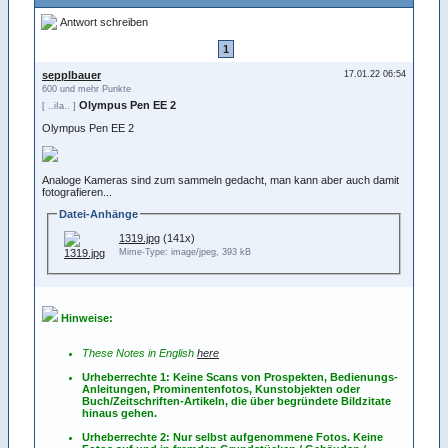
Antwort schreiben
1
sepplbauer
17.01.22 06:54
600 und mehr Punkte
Olympus Pen EE 2
[ ..iIa.. ]
Olympus Pen EE 2
Analoge Kameras sind zum sammeln gedacht, man kann aber auch damit
fotografieren...
Datei-Anhänge
1319.jpg
(141x)
Mime-Type: image/jpeg, 393 kB
Hinweise:
These Notes in English
here
Urheberrechte 1: Keine Scans von Prospekten, Bedienungs-
Anleitungen, Prominentenfotos, Kunstobjekten oder
Buch/Zeitschriften-Artikeln, die über begründete Bildzitate
hinaus gehen.
Urheberrechte 2: Nur selbst aufgenommene Fotos. Keine