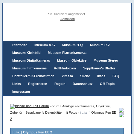
Sie sind nicht angemeldet.
Anmelden
Startseite
Museum A-G
Museum H-Q
Museum R-Z
Museum Kleinbild
Museum Plattenkameras
Museum Digitalkameras
Museum Objektive
Museum Stereo
Museum Filmkameras
Rollfilmboxen
Sepplbauer's Blätter
Hersteller-für-Fremdfirmen
Vitessa
Suche
Infos
FAQ
Links
Registrieren
Regeln
Datenschutz
Off Topic
Impressum
Forum
›
Analoge Fotokameras, Objektive,
Zubehör
›
Sepplbauer's Datenblätter mit Fotos
›
Olympus Pen EE
[ ..iIa.. ]
2
[..iIa..] Olympus Pen EE 2