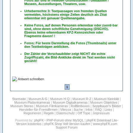
Fotos
auf
und
in
fremden Grundstücken / Gebäuden /
Museen, Ausstellungen, Theatern, usw.
Urheberrechte 3: Textpassagen von fremden Quellen
vermeiden, höchstens einige Zeilen deutlich als Zitat
erkennbar mit genauer Quellenangabe.
Keine Fotos, auf denen Personen erkennbar oder zuord-bar
sind, ohne deren schriftliche Genehmigung (DSGVO).
Ebenso keine erkennbaren KFZ-Kennzeichen oder
Fragmente davon! !
Fotos: Für beste Darstellung die Fotos (Thumbnails) unter
den Textbeiträgen anklicken.
Der Zähler der Vorschaubilder zeigt NICHT die echte
Zugriffszahl, die Bild-Anklicke direkt im Text werden nicht
gezählt!
Antwort schreiben
1
Startseite
|
Museum A-G
|
Museum H-Q
|
Museum R-Z
|
Museum Kleinbild
|
Museum Plattenkameras
|
Museum Digitalkameras
|
Museum Objektive
|
Museum Stereo
|
Museum Filmkameras
|
Rollfilmboxen
|
Sepplbauer's Blätter
|
Hersteller-für-Fremdfirmen
|
Vitessa
|
Suche
|
Infos
|
FAQ
|
Links
|
Registrieren
|
Regeln
|
Datenschutz
|
Off Topic
|
Impressum
Powered by:
phpFK - PHP-Forum ohne MySQL
|
phpFK Download Lite-
Version kostenlos
|
phpFK Shop Voll-Version kaufen
|
www.phpFK.com
Support Forum