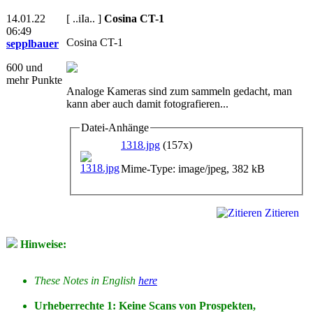
14.01.22
[ ..iIa.. ]
Cosina CT-1
06:49
Cosina CT-1
sepplbauer
600 und
mehr Punkte
Analoge Kameras sind zum sammeln gedacht, man
kann aber auch damit fotografieren...
Datei-Anhänge
1318.jpg
(157x)
Mime-Type: image/jpeg, 382 kB
Zitieren
Hinweise:
These Notes in English
here
Urheberrechte 1: Keine Scans von Prospekten,