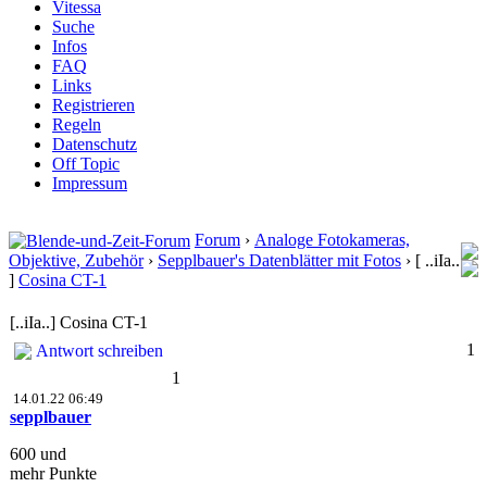
Vitessa
Suche
Infos
FAQ
Links
Registrieren
Regeln
Datenschutz
Off Topic
Impressum
Forum
›
Analoge Fotokameras,
Objektive, Zubehör
›
Sepplbauer's Datenblätter mit Fotos
›
[ ..iIa..
]
Cosina CT-1
[..iIa..] Cosina CT-1
1
Antwort schreiben
1
14.01.22 06:49
sepplbauer
600 und
mehr Punkte