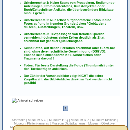
Urheberrechte 1: Keine Scans von Prospekten, Bedienungs-
Anleitungen, Prominentenfotos, Kunstobjekten oder
Buch/Zeitschriften-Artikeln, die über begründete Bildzitate
hinaus gehen.
Urheberrechte 2: Nur selbst aufgenommene Fotos. Keine
Fotos
auf
und
in
fremden Grundstücken / Gebäuden /
Museen, Ausstellungen, Theatern, usw.
Urheberrechte 3: Textpassagen von fremden Quellen
vermeiden, höchstens einige Zeilen deutlich als Zitat
erkennbar mit genauer Quellenangabe.
Keine Fotos, auf denen Personen erkennbar oder zuord-bar
sind, ohne deren schriftliche Genehmigung (DSGVO).
Ebenso keine erkennbaren KFZ-Kennzeichen oder
Fragmente davon! !
Fotos: Für beste Darstellung die Fotos (Thumbnails) unter
den Textbeiträgen anklicken.
Der Zähler der Vorschaubilder zeigt NICHT die echte
Zugriffszahl, die Bild-Anklicke direkt im Text werden nicht
gezählt!
Antwort schreiben
1
Startseite
|
Museum A-G
|
Museum H-Q
|
Museum R-Z
|
Museum Kleinbild
|
Museum Plattenkameras
|
Museum Digitalkameras
|
Museum Objektive
|
Museum Stereo
|
Museum Filmkameras
|
Rollfilmboxen
|
Sepplbauer's Blätter
|