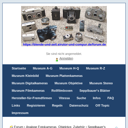
Sie sind nicht angemeldet.
Anmelden
Startseite
Museum A-G
Museum H-Q
Museum R-Z
Museum Kleinbild
Museum Plattenkameras
Museum Digitalkameras
Museum Objektive
Museum Stereo
Museum Filmkameras
Rollfilmboxen
Sepplbauer's Blätter
Hersteller-für-Fremdfirmen
Vitessa
Suche
Infos
FAQ
Links
Registrieren
Regeln
Datenschutz
Off Topic
Impressum
Forum
›
Analoge Fotokameras, Objektive, Zubehör
›
Sepplbauer's