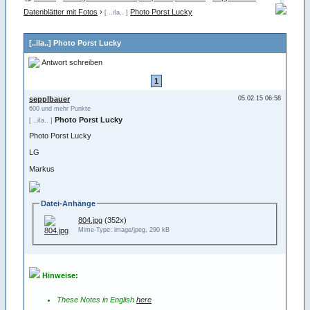
Datenblätter mit Fotos
›
Photo Porst Lucky
[ ..iIa.. ]
[..iIa..] Photo Porst Lucky
Antwort schreiben
1
sepplbauer
05.02.15 06:58
600 und mehr Punkte
Photo Porst Lucky
[ ..iIa.. ]
Photo Porst Lucky
LG
Markus
Datei-Anhänge
804.jpg
(352x)
Mime-Type: image/jpeg, 290 kB
Hinweise:
These Notes in English
here