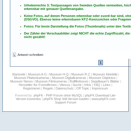
Urheberrechte 3: Textpassagen von fremden Quellen vermeiden, höchst
erkennbar mit genauer Quellenangabe.
Keine Fotos, auf denen Personen erkennbar oder zuord-bar sind, oh
(DSGVO). Ebenso keine erkennbaren KFZ-Kennzeichen oder Fragmen
Fotos: Für beste Darstellung die Fotos (Thumbnails) unter den Textb
Der Zähler der Vorschaubilder zeigt NICHT die echte Zugriffszahl, die
nicht gezählt!
Antwort schreiben
1
Startseite
|
Museum A-G
|
Museum H-Q
|
Museum R-Z
|
Museum Kleinbild
|
Museum Plattenkameras
|
Museum Digitalkameras
|
Museum Objektive
|
Museum Stereo
|
Museum Filmkameras
|
Rollfilmboxen
|
Sepplbauer's Blätter
|
Hersteller-für-Fremdfirmen
|
Vitessa
|
Suche
|
Infos
|
FAQ
|
Links
|
Registrieren
|
Regeln
|
Datenschutz
|
Off Topic
|
Impressum
Powered by:
phpFK - PHP-Forum ohne MySQL
|
phpFK Download Lite-
Version kostenlos
|
phpFK Shop Voll-Version kaufen
|
www.phpFK.com
Support Forum