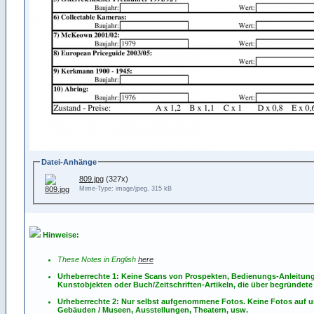
Datei-Anhänge
809.jpg
(327x)
Mime-Type: image/jpeg, 315 kB
Hinweise:
These Notes in English
here
Urheberrechte 1: Keine Scans von Prospekten, Bedienungs-Anleitun
Kunstobjekten oder Buch/Zeitschriften-Artikeln, die über begründete 
Urheberrechte 2: Nur selbst aufgenommene Fotos. Keine Fotos
auf
u
Gebäuden / Museen, Ausstellungen, Theatern, usw.