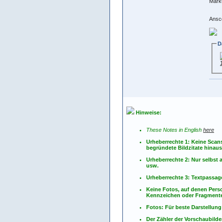
Mark
Ansc
D
Hinweise:
These Notes in English
here
Urheberrechte 1: Keine Scan
begründete Bildzitate hinau
Urheberrechte 2: Nur selbs
usw.
Urheberrechte 3: Textpassag
Keine Fotos, auf denen Pers
Kennzeichen oder Fragmente
Fotos: Für beste Darstellung
Der Zähler der Vorschaubilder