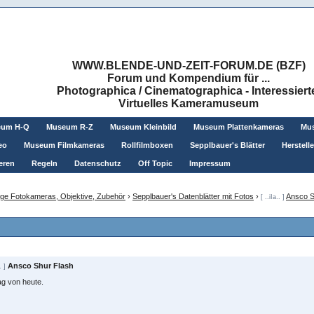
WWW.BLENDE-UND-ZEIT-FORUM.DE (BZF)
Forum und Kompendium für ...
Photographica / Cinematographica - Interessiert
Virtuelles Kameramuseum
eum H-Q
Museum R-Z
Museum Kleinbild
Museum Plattenkameras
Mus
eo
Museum Filmkameras
Rollfilmboxen
Sepplbauer's Blätter
Herstell
eren
Regeln
Datenschutz
Off Topic
Impressum
ge Fotokameras, Objektive, Zubehör
›
Sepplbauer's Datenblätter mit Fotos
›
Ansco S
[ ..iIa.. ]
Ansco Shur Flash
. ]
ag von heute.