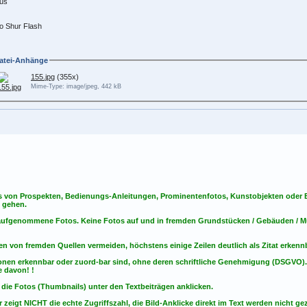
us
o Shur Flash
atei-Anhänge
155.jpg
(355x)
Mime-Type: image/jpeg, 442 kB
s von Prospekten, Bedienungs-Anleitungen, Prominentenfotos, Kunstobjekten oder Bu
s gehen.
t aufgenommene Fotos. Keine Fotos
auf
und
in
fremden Grundstücken / Gebäuden / Mu
en von fremden Quellen vermeiden, höchstens einige Zeilen deutlich als Zitat erken
onen erkennbar oder zuord-bar sind, ohne deren schriftliche Genehmigung (DSGVO)
 davon! !
 die Fotos (Thumbnails) unter den Textbeiträgen anklicken.
 zeigt NICHT die echte Zugriffszahl, die Bild-Anklicke direkt im Text werden nicht gez