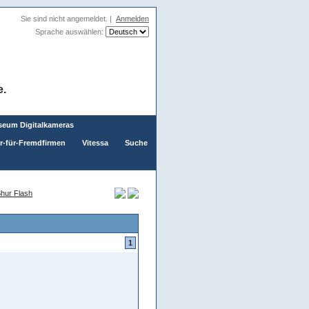
Sie sind nicht angemeldet. |
Anmelden
Sprache auswählen:
e.
eum Digitalkameras
er-für-Fremdfirmen
Vitessa
Suche
hur Flash
1