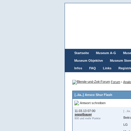
Startseite
Museum A-G
Mus
Museum Objektive
Museum Ster
Infos
FAQ
Links
Registri
Forum
›
Analo
[..iIa..] Ansco Shur Flash
Antwort schreiben
11.03.13 07:00
[ ..iIa.
sepplbauer
Beitr
600 und mehr Punkte
LG