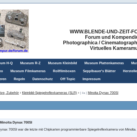
WWW.BLENDE-UND-ZEIT-FO
Forum und Kompendium
Photographica / Cinematographic
Virtuelles Kamera
eum H-Q
Museum R-Z
Museum Kleinbild
Museum Plattenkameras
Mus
eo
Museum Filmkameras
Rollfilmboxen
Sepplbauer's Blätter
Herstell
eren
Regeln
Datenschutz
Off Topic
Impressum
ive, Zubehör
›
Kleinbild-Spiegelreflexkameras (SLR)
›
Minolta Dynax 700SI
[ iIa ]
Minolta Dynax 700SI
ynax 700SI war die letzte mit Chipkarten programmierbare Spiegelreflexkamera von Minolta.