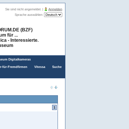
Sie sind nicht angemeldet. |
Anmelden
Sprache auswählen:
RUM.DE (BZF)
 für ...
a - Interessierte.
museum
eum Digitalkameras
er-für-Fremdfirmen
Vitessa
Suche
1