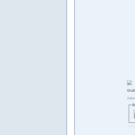
Gruß
Zuletz
D