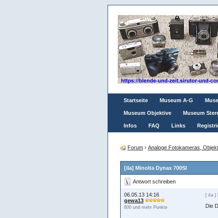
Startseite
Museum A-G
Mus
Museum Objektive
Museum Ster
Infos
FAQ
Links
Registri
Forum
›
Analoge Fotokameras, Objekt
[iIa] Minolta Dynax 700SI
Antwort schreiben
06.05.13 14:16
[ iIa ]
gewa13
Die D
600 und mehr Punkte