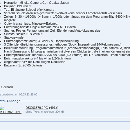
Hersteller: Minolta Camera Co., Osaka, Japan
Baujahr: 1993 bis ?
Typ: Einäugige Spiegelreflexkamera
Verschluss: elektronisch gesteuerter vertikal verlaufender Lamellenschlitzverschluß
Zeiten: B, 30 – 1/8000s, X-Synchr. 1/200s oder länger, mit dem Programm-Blitz 5400 HS 
möglich!
Objektivanschluss: Minolta-A-Bajonett
Entfernungseinstellung: Autofokus mit 4 AF-Feldern
Sucher: Festes Pentaprisma mit Zeit, Blenden und Autofokusanzeige
Selbstauslöser 10 s Vorlauf
Stativgewinde
Filmtransport mit Motor, 3 Bilder / s, Doppelbelichtung
3 Offenblendbelichtungsmessungsmethoden (Spot-, Integral- und 14-Feldmessung)
Belichtunssteuerung: Programmautomatik P (brennweitenabhängig), Zeitautomatik A, Ble
Nachführmessung M, programmierbar mit diversen Chipkarten, die in einen Kartenslot ei
Filmempfindlichkeit: manuell ASA 6 bis 6400 (1/3-Stufen), bei DX-kodierten Filmen automa
Belichtungskorrektur (-4 bis +4 in 1/2-Schritten)
eingebauter Blitz mit Rote-Augen-Reduktion
Batterien: 1x 2CR5 Batterie
 Gerhard
t bearbeitet am 06.05.13 23:06
atei-Anhänge
DSC03879.JPG
(491x)
Mime-Type: image/jpeg, 200 kB