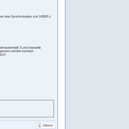
war eine Synchrnisation von 1/8000 s
ndenautomatik S und manuelle
ngesetzt werden konnten
tisch
Zitieren