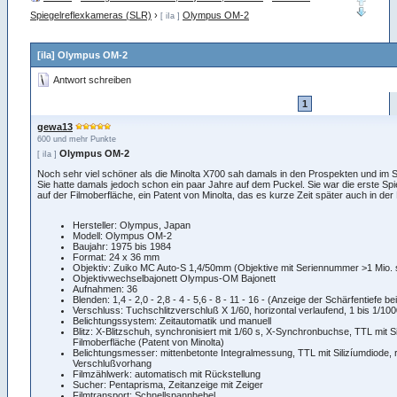
Spiegelreflexkameras (SLR)
›
Olympus OM-2
[ iIa ]
[iIa] Olympus OM-2
Antwort schreiben
1
gewa13
600 und mehr Punkte
Olympus OM-2
[ iIa ]
Noch sehr viel schöner als die Minolta X700 sah damals in den Prospekten und im
Sie hatte damals jedoch schon ein paar Jahre auf dem Puckel. Sie war die erste S
auf der Filmoberfläche, ein Patent von Minolta, das es kurze Zeit später auch in der
Hersteller: Olympus, Japan
Modell: Olympus OM-2
Baujahr: 1975 bis 1984
Format: 24 x 36 mm
Objektiv: Zuiko MC Auto-S 1,4/50mm (Objektive mit Seriennummer >1 Mio. s
Objektivwechselbajonett Olympus-OM Bajonett
Aufnahmen: 36
Blenden: 1,4 - 2,0 - 2,8 - 4 - 5,6 - 8 - 11 - 16 - (Anzeige der Schärfentiefe be
Verschluss: Tuchschlitzverschluß X 1/60, horizontal verlaufend, 1 bis 1/100
Belichtungssystem: Zeitautomatik und manuell
Blitz: X-Blitzschuh, synchronisiert mit 1/60 s, X-Synchronbuchse, TTL mit Si
Filmoberfläche (Patent von Minolta)
Belichtungsmesser: mittenbetonte Integralmessung, TTL mit Silizíumdiode, r
Verschlußvorhang
Filmzählwerk: automatisch mit Rückstellung
Sucher: Pentaprisma, Zeitanzeige mit Zeiger
Filmtransport: Schnellspannhebel