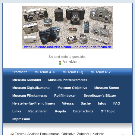
Sie sind nicht angemeldet.
Anmelden
Startseite
Museum A-G
Museum H-Q
Museum R-Z
Museum Kleinbild
Museum Plattenkameras
Museum Digitalkameras
Museum Objektive
Museum Stereo
Museum Filmkameras
Rollfilmboxen
Sepplbauer's Blätter
Hersteller-für-Fremdfirmen
Vitessa
Suche
Infos
FAQ
Links
Registrieren
Regeln
Datenschutz
Off Topic
Impressum
Forum
›
Analoge Fotokameras, Objektive, Zubehör
›
Kleinbild-