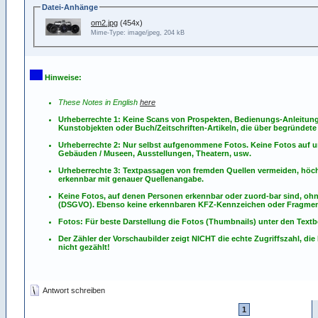
Datei-Anhänge
om2.jpg
(454x)
Mime-Type: image/jpeg, 204 kB
Hinweise:
These Notes in English
here
Urheberrechte 1: Keine Scans von Prospekten, Bedienungs-Anleitun
Kunstobjekten oder Buch/Zeitschriften-Artikeln, die über begründete 
Urheberrechte 2: Nur selbst aufgenommene Fotos. Keine Fotos
auf
u
Gebäuden / Museen, Ausstellungen, Theatern, usw.
Urheberrechte 3: Textpassagen von fremden Quellen vermeiden, höchst
erkennbar mit genauer Quellenangabe.
Keine Fotos, auf denen Personen erkennbar oder zuord-bar sind, oh
(DSGVO). Ebenso keine erkennbaren KFZ-Kennzeichen oder Fragmen
Fotos: Für beste Darstellung die Fotos (Thumbnails) unter den Textb
Der Zähler der Vorschaubilder zeigt NICHT die echte Zugriffszahl, die
nicht gezählt!
Antwort schreiben
1