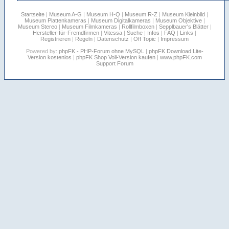
Startseite
|
Museum A-G
|
Museum H-Q
|
Museum R-Z
|
Museum Kleinbild
|
Museum Plattenkameras
|
Museum Digitalkameras
|
Museum Objektive
|
Museum Stereo
|
Museum Filmkameras
|
Rollfilmboxen
|
Sepplbauer's Blätter
|
Hersteller-für-Fremdfirmen
|
Vitessa
|
Suche
|
Infos
|
FAQ
|
Links
|
Registrieren
|
Regeln
|
Datenschutz
|
Off Topic
|
Impressum
Powered by:
phpFK - PHP-Forum ohne MySQL
|
phpFK Download Lite-
Version kostenlos
|
phpFK Shop Voll-Version kaufen
|
www.phpFK.com
Support Forum