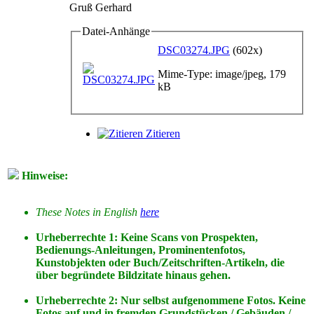
Gruß Gerhard
Datei-Anhänge
DSC03274.JPG
(602x)
Mime-Type: image/jpeg, 179
kB
Zitieren
Hinweise:
These Notes in English
here
Urheberrechte 1: Keine Scans von Prospekten,
Bedienungs-Anleitungen, Prominentenfotos,
Kunstobjekten oder Buch/Zeitschriften-Artikeln, die
über begründete Bildzitate hinaus gehen.
Urheberrechte 2: Nur selbst aufgenommene Fotos. Keine
Fotos
auf
und
in
fremden Grundstücken / Gebäuden /