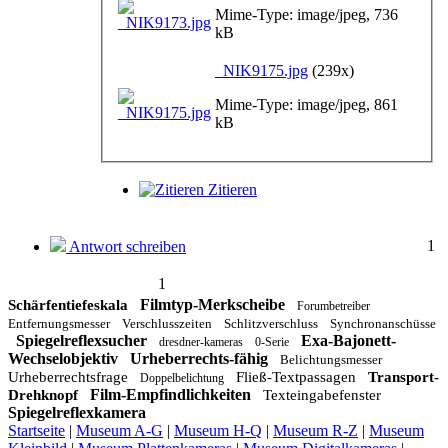
Mime-Type: image/jpeg, 736
kB
_NIK9175.jpg
(239x)
Mime-Type: image/jpeg, 861
kB
Zitieren
1
Antwort schreiben
1
Filmtyp-Merkscheibe
Schärfentiefeskala
Forumbetreiber
Entfernungsmesser
Verschlusszeiten
Schlitzverschluss
Synchronanschüsse
Spiegelreflexsucher
Exa-Bajonett-
dresdner-kameras
0-Serie
Wechselobjektiv
Urheberrechts-fähig
Belichtungsmesser
Urheberrechtsfrage
Fließ-Textpassagen
Transport-
Doppelbelichtung
Film-Empfindlichkeiten
Drehknopf
Texteingabefenster
Spiegelreflexkamera
Startseite
|
Museum A-G
|
Museum H-Q
|
Museum R-Z
|
Museum