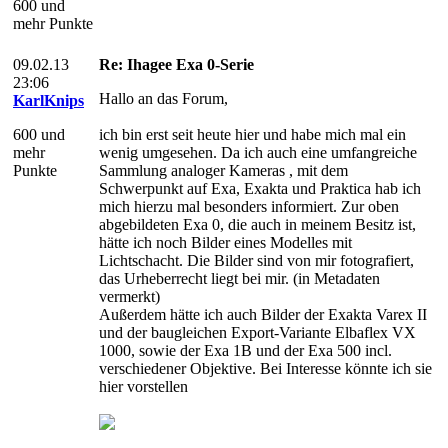
600 und
mehr Punkte
09.02.13
Re: Ihagee Exa 0-Serie
23:06
Hallo an das Forum,
KarlKnips
600 und
ich bin erst seit heute hier und habe mich mal ein
mehr
wenig umgesehen. Da ich auch eine umfangreiche
Punkte
Sammlung analoger Kameras , mit dem
Schwerpunkt auf Exa, Exakta und Praktica hab ich
mich hierzu mal besonders informiert. Zur oben
abgebildeten Exa 0, die auch in meinem Besitz ist,
hätte ich noch Bilder eines Modelles mit
Lichtschacht. Die Bilder sind von mir fotografiert,
das Urheberrecht liegt bei mir. (in Metadaten
vermerkt)
Außerdem hätte ich auch Bilder der Exakta Varex II
und der baugleichen Export-Variante Elbaflex VX
1000, sowie der Exa 1B und der Exa 500 incl.
verschiedener Objektive. Bei Interesse könnte ich sie
hier vorstellen