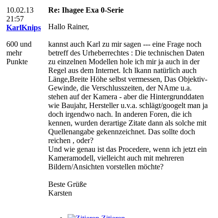
10.02.13
Re: Ihagee Exa 0-Serie
21:57
Hallo Rainer,
KarlKnips
600 und
kannst auch Karl zu mir sagen --- eine Frage noch
mehr
betreff des Urheberrechtes : Die technischen Daten
Punkte
zu einzelnen Modellen hole ich mir ja auch in der
Regel aus dem Internet. Ich lkann natürlich auch
Länge,Breite Höhe selbst vermessen, Das Objektiv-
Gewinde, die Verschlusszeiten, der NAme u.a.
stehen auf der Kamera - aber die Hintergrunddaten
wie Baujahr, Hersteller u.v.a. schlägt/googelt man ja
doch irgendwo nach. In anderen Foren, die ich
kennen, wurden derartige Zitate dann als solche mit
Quellenangabe gekennzeichnet. Das sollte doch
reichen , oder?
Und wie genau ist das Procedere, wenn ich jetzt ein
Kameramodell, vielleicht auch mit mehreren
Bildern/Ansichten vorstellen möchte?
Beste Grüße
Karsten