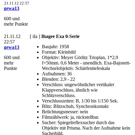
21.11.12 22:57
gewa13
600 und
mehr Punkte
21.11.12
[ iIa ]
Ihagee Exa 0-Serie
22:57
Baujahr: 1958
gewa13
Format: Kleinbild
600 und
Objektiv: Meyer Görlitz Trioplan, 1*2,9
mehr
f=50mm. 0,6 Meter - unendlich. Exa-Bajonett-
Punkte
Wechselobjektiv. Schärfentiefeskala
Aufnahmen: 36
Blenden: 2,9 - 22
Verschluss: ungewöhnlicher vertikaler
Klappverschluss, ähnlich wie
Schlitzverschluss.
Verschlusszeiten: B, 1/30 bis 1/150 Sek.
Blitz: Blitzschuh, Synchronkontakt
Belichtungsmesser: nein
Filmzählwerk: ja, rückstellbar.
Sucher: Spiegelreflexsucher durch das
Objektiv mit Prisma. Nach der Aufnahme kein
Sucherbild.