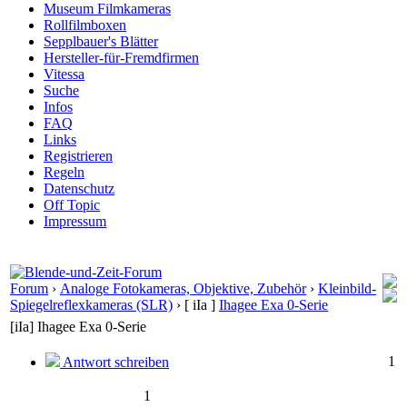
Museum Filmkameras
Rollfilmboxen
Sepplbauer's Blätter
Hersteller-für-Fremdfirmen
Vitessa
Suche
Infos
FAQ
Links
Registrieren
Regeln
Datenschutz
Off Topic
Impressum
Forum
›
Analoge Fotokameras, Objektive, Zubehör
›
Kleinbild-
Spiegelreflexkameras (SLR)
›
[ iIa ]
Ihagee Exa 0-Serie
[iIa] Ihagee Exa 0-Serie
1
Antwort schreiben
1