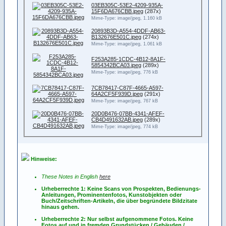
03EB305C-53E2-4209-935A-
15F6DA676CBB.jpeg
(287x)
Mime-Type: image/jpeg, 1.160 kB
20893B3D-A554-4DDF-AB63-
B132676E501C.jpeg
(274x)
Mime-Type: image/jpeg, 1.061 kB
F253A285-1CDC-4B12-8A1F-
5854342BCA03.jpeg
(289x)
Mime-Type: image/jpeg, 776 kB
7CB78417-C87F-4665-A597-
64A2CF5F939D.jpeg
(291x)
Mime-Type: image/jpeg, 767 kB
20D0B476-07BB-4341-AFEF-
CB4D491632AB.jpeg
(289x)
Mime-Type: image/jpeg, 774 kB
Hinweise:
These Notes in English
here
Urheberrechte 1: Keine Scans von Prospekten, Bedienungs-
Anleitungen, Prominentenfotos, Kunstobjekten oder
Buch/Zeitschriften-Artikeln, die über begründete Bildzitate
hinaus gehen.
Urheberrechte 2: Nur selbst aufgenommene Fotos. Keine
Fotos
auf
und
in
fremden Grundstücken / Gebäuden /