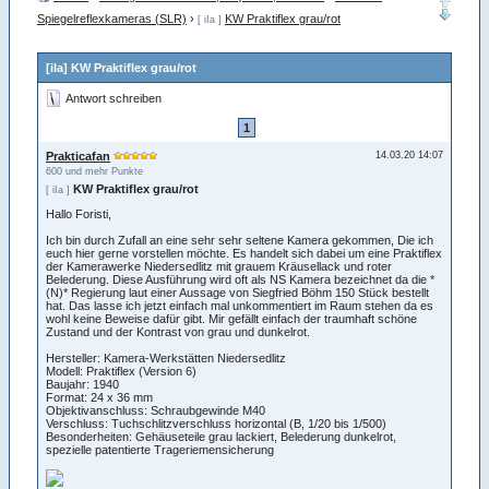
Spiegelreflexkameras (SLR)
›
KW Praktiflex grau/rot
[ iIa ]
[iIa] KW Praktiflex grau/rot
Antwort schreiben
1
Prakticafan
14.03.20 14:07
600 und mehr Punkte
KW Praktiflex grau/rot
[ iIa ]
Hallo Foristi,
Ich bin durch Zufall an eine sehr sehr seltene Kamera gekommen, Die ich
euch hier gerne vorstellen möchte. Es handelt sich dabei um eine Praktiflex
der Kamerawerke Niedersedlitz mit grauem Kräusellack und roter
Belederung. Diese Ausführung wird oft als NS Kamera bezeichnet da die *
(N)* Regierung laut einer Aussage von Siegfried Böhm 150 Stück bestellt
hat. Das lasse ich jetzt einfach mal unkommentiert im Raum stehen da es
wohl keine Beweise dafür gibt. Mir gefällt einfach der traumhaft schöne
Zustand und der Kontrast von grau und dunkelrot.
Hersteller: Kamera-Werkstätten Niedersedlitz
Modell: Praktiflex (Version 6)
Baujahr: 1940
Format: 24 x 36 mm
Objektivanschluss: Schraubgewinde M40
Verschluss: Tuchschlitzverschluss horizontal (B, 1/20 bis 1/500)
Besonderheiten: Gehäuseteile grau lackiert, Belederung dunkelrot,
spezielle patentierte Trageriemensicherung