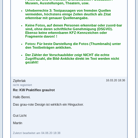
Museen, Ausstellungen, Theatern, usw.
Urheberrechte 3: Textpassagen von fremden Quellen
vermeiden, höchstens einige Zeilen deutlich als Zitat
erkennbar mit genauer Quellenangabe.
Keine Fotos, auf denen Personen erkennbar oder zuord-bar
sind, ohne deren schriftliche Genehmigung (DSGVO).
Ebenso keine erkennbaren KFZ-Kennzeichen oder
Fragmente davon! !
Fotos: Für beste Darstellung die Fotos (Thumbnails) unter
den Textbeiträgen anklicken.
Der Zähler der Vorschaubilder zeigt NICHT die echte
Zugriffszahl, die Bild-Anklicke direkt im Text werden nicht
gezählt!
Zipferlak
16.03.20 18:36
nicht registriert
Re: KW Praktiflex grau/rot
Hallo Benni.
Das grau-rote Design ist wirklich ein Hingucker.
Gut Licht
Martin
Zuletzt bearbeitet am 04.06.20 18:38