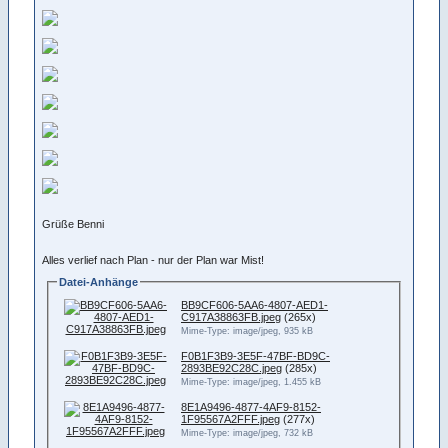
Grüße Benni
Alles verlief nach Plan - nur der Plan war Mist!
Datei-Anhänge
BB9CF606-5AA6-4807-AED1-
C917A38863FB.jpeg
(265x)
Mime-Type: image/jpeg, 935 kB
F0B1F3B9-3E5F-47BF-BD9C-
2893BE92C28C.jpeg
(285x)
Mime-Type: image/jpeg, 1.455 kB
8E1A9496-4877-4AF9-8152-
1F95567A2FFF.jpeg
(277x)
Mime-Type: image/jpeg, 732 kB