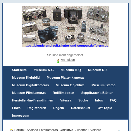
Sie sind nicht angemeldet.
Anmelden
Startseite
Museum A-G
Museum H-Q
Museum R-Z
Museum Kleinbild
Museum Plattenkameras
Museum Digitalkameras
Museum Objektive
Museum Stereo
Museum Filmkameras
Rollfilmboxen
Sepplbauer's Blätter
Hersteller-für-Fremdfirmen
Vitessa
Suche
Infos
FAQ
Links
Registrieren
Regeln
Datenschutz
Off Topic
Impressum
Forum
›
Analoge Fotokameras, Objektive, Zubehör
›
Kleinbild-