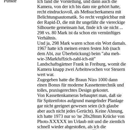
Punkte
Ich fand die Vorstellung, und dann auch die
Kamera, von der ich bis dato nie gehört hatte,
recht eindrucksvoll, als Meßsucherkamera mit
Belichtungsautomatik. So recht vergleichbar mit
der Rapid-D, die mit ihr ungefähr die viereckige
Silhouette gemeinsam hat, finde ich sie nicht ...
298 vs. 80 Mark ist da schon ein vernünftiges
Verhältnis.
Und ja, 298 Mark waren schon ein Wort damals.
1967 hatte ich meinen ersten festen Job (nach
dem Abi, zur Überbrückung) beim "aba meh-
wie-3Markfuffzich-zahl-ich-nit"
Landschaftsgärtner Frank in Freiburg, womit die
Kamera knapp zwei Arbeitswochen vor Steuern
wert war.
Zugegeben hatte die Braun Nizo 1000 dann
einen Bonus für moderne Kassettentechnik und
tolles, praxisgerechtes Design gekostet.
Von Kassettenkameras behauptet man, daß sie
für Spitzenfotos aufgrund mangelnder Planlage
gar nicht geeignet gewesen seien (ich glaube
aber auch nicht jedes Gerücht). Keine Ahnung,
ich hatte 1973 nur so 'ne 28x28mm Krücke von
Photo-XXXXX im Urlaub mit und die ziemlich
schnell wieder abgestoßen, als ich die