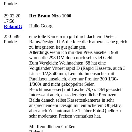
Punkte
29.02.20
Re: Braun Nizo 1000
17:58
Hallo Georg,
RolandG
250-549
eine tolle Kamera im gut durchdachtem Dieter-
Punkte
Rams-Design. U.A die Idee die Kameratasche gleich
zu integrieren ist gut gelungen.
Allerdings wenn ich mir den Preis ansehe: 1968
waren die 298 DM doch noch sehr viel Geld.
Zum Vergleich: Weihnachten '68 hat eine
Voigtländer Vitoret rapid D (Rapid-Kassette, auch 3-
Linser 1/2,8 40 mm, Leuchtrahmensucher mit
Parallaxenausgleich, aber nur Prontor 300 1/30-
1/300s und nicht gekoppelter Selen
Belichtunsmesser) mit Tasche 79,xx DM gekostet.
Interessant auch, dass der eigentliche Produzent
Balda danach selbst Kassettenkameras in sehr
ansprechendem Design mit einfacherem Objektiv,
aber auch Zeitautomatik z.T. über Foto-Quelle zu
sehr moderaten Preisen vermarktet hat.
Mit freundlichen Grüßen
Roland