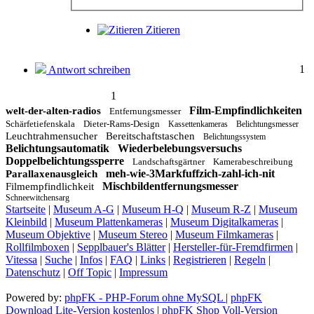
Zitieren
1
Antwort schreiben
1
Film-Empfindlichkeiten
welt-der-alten-radios
Entfernungsmesser
Schärfetiefenskala
Dieter-Rams-Design
Kassettenkameras
Belichtungsmesser
Leuchtrahmensucher
Bereitschaftstaschen
Belichtungssystem
Belichtungsautomatik
Wiederbelebungsversuchs
Doppelbelichtungssperre
Landschaftsgärtner
Kamerabeschreibung
meh-wie-3Markfuffzich-zahl-ich-nit
Parallaxenausgleich
Mischbildentfernungsmesser
Filmempfindlichkeit
Schneewitchensarg
Startseite
|
Museum A-G
|
Museum H-Q
|
Museum R-Z
|
Museum
Kleinbild
|
Museum Plattenkameras
|
Museum Digitalkameras
|
Museum Objektive
|
Museum Stereo
|
Museum Filmkameras
|
Rollfilmboxen
|
Sepplbauer's Blätter
|
Hersteller-für-Fremdfirmen
|
Vitessa
|
Suche
|
Infos
|
FAQ
|
Links
|
Registrieren
|
Regeln
|
Datenschutz
|
Off Topic
|
Impressum
Powered by:
phpFK - PHP-Forum ohne MySQL
|
phpFK
Download Lite-Version kostenlos
|
phpFK Shop Voll-Version