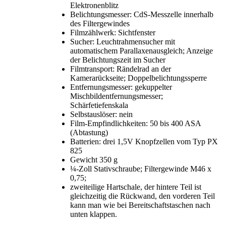
Elektronenblitz
Belichtungsmesser: CdS-Messzelle innerhalb
des Filtergewindes
Filmzählwerk: Sichtfenster
Sucher: Leuchtrahmensucher mit
automatischem Parallaxenausgleich; Anzeige
der Belichtungszeit im Sucher
Filmtransport: Rändelrad an der
Kamerarückseite; Doppelbelichtungssperre
Entfernungsmesser: gekuppelter
Mischbildentfernungsmesser;
Schärfetiefenskala
Selbstauslöser: nein
Film-Empfindlichkeiten: 50 bis 400 ASA
(Abtastung)
Batterien: drei 1,5V Knopfzellen vom Typ PX
825
Gewicht 350 g
¼-Zoll Stativschraube; Filtergewinde M46 x
0,75;
zweiteilige Hartschale, der hintere Teil ist
gleichzeitig die Rückwand, den vorderen Teil
kann man wie bei Bereitschaftstaschen nach
unten klappen.