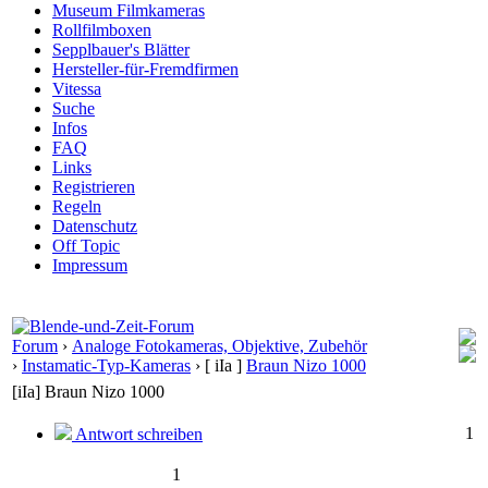
Museum Filmkameras
Rollfilmboxen
Sepplbauer's Blätter
Hersteller-für-Fremdfirmen
Vitessa
Suche
Infos
FAQ
Links
Registrieren
Regeln
Datenschutz
Off Topic
Impressum
Forum
›
Analoge Fotokameras, Objektive, Zubehör
›
Instamatic-Typ-Kameras
›
[ iIa ]
Braun Nizo 1000
[iIa] Braun Nizo 1000
1
Antwort schreiben
1