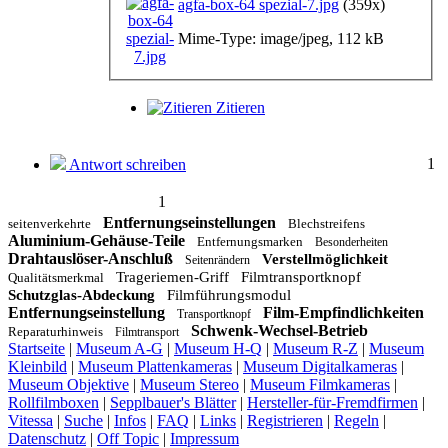
agfa-box-64 spezial-7.jpg
(359x)
Mime-Type: image/jpeg, 112 kB
Zitieren
1
Antwort schreiben
1
Entfernungseinstellungen
seitenverkehrte
Blechstreifens
Aluminium-Gehäuse-Teile
Entfernungsmarken
Besonderheiten
Drahtauslöser-Anschluß
Verstellmöglichkeit
Seitenrändern
Trageriemen-Griff
Filmtransportknopf
Qualitätsmerkmal
Schutzglas-Abdeckung
Filmführungsmodul
Entfernungseinstellung
Film-Empfindlichkeiten
Transportknopf
Schwenk-Wechsel-Betrieb
Reparaturhinweis
Filmtransport
Startseite
|
Museum A-G
|
Museum H-Q
|
Museum R-Z
|
Museum
Kleinbild
|
Museum Plattenkameras
|
Museum Digitalkameras
|
Museum Objektive
|
Museum Stereo
|
Museum Filmkameras
|
Rollfilmboxen
|
Sepplbauer's Blätter
|
Hersteller-für-Fremdfirmen
|
Vitessa
|
Suche
|
Infos
|
FAQ
|
Links
|
Registrieren
|
Regeln
|
Datenschutz
|
Off Topic
|
Impressum