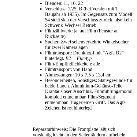
Blenden: 11, 16, 22
Verschluss: 1/25, B (bei Version mit T
Baujahr ab 1935). Im Gegensatz zum Modell
54 stellt sich der Verschluss zurück, also kein
Schwenk-Wechsel-Betrieb.
Filmzählwerk: ja, auf Film (Fenster an
Rückseite)
Sucher: Zwei seitenverkehrte Winkelsucher
für zwei Kameralagen
Filmtransport: Drehknopf mit "Agfa B2"
hinterlegt.
B2 = Filmtyp
Film-Empfindlichkeiten: alle
Filmtransport: von Hand
Abmessungen: 10 x 7,5 x 13,4 cm
Besonderheiten, Sonstiges: Stativgewinde für
beide Lagen. Aluminium-Gehäuse-Teile,
Drahtauslöser-Anschluß. Filmführungsmodul
komplett entnehmbar. Film-Segment
entnehmbar. Trageriemen-Griff. Das Agfa-
Zeichen ist rot hinterlegt
Reparaturhinweis: Die Frontplatte läßt sich
vorsichtig leicht an den Seitenrändern aufhebeln.