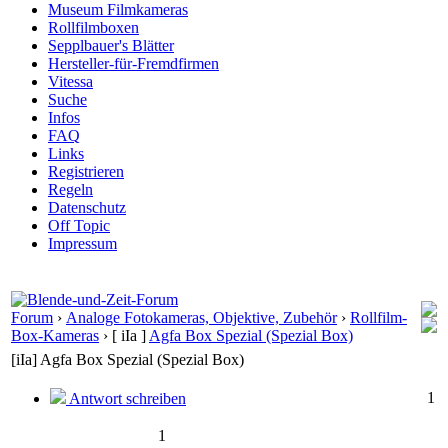
Museum Filmkameras
Rollfilmboxen
Sepplbauer's Blätter
Hersteller-für-Fremdfirmen
Vitessa
Suche
Infos
FAQ
Links
Registrieren
Regeln
Datenschutz
Off Topic
Impressum
Forum
›
Analoge Fotokameras, Objektive, Zubehör
›
Rollfilm-
Box-Kameras
›
[ iIa ]
Agfa Box Spezial (Spezial Box)
[iIa] Agfa Box Spezial (Spezial Box)
1
Antwort schreiben
1