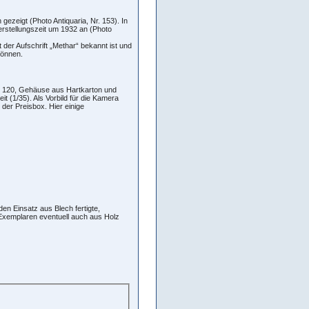
ezeigt (Photo Antiquaria, Nr. 153). In
erstellungszeit um 1932 an (Photo
t der Aufschrift „Methar“ bekannt ist und
können.
lm 120, Gehäuse aus Hartkarton und
 (1/35). Als Vorbild für die Kamera
 der Preisbox. Hier einige
den Einsatz aus Blech fertigte,
 Exemplaren eventuell auch aus Holz