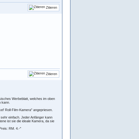
Zitieren
Zitieren
össisches Werbeblatt, welches im oben
n kann.
kel' Roll-Film-Kamera" angepriesen.
g sehr einfach. Jeder Anfänger kann
ne ist sie die ideale Kamera, da sie
reis: RM. 4.-"