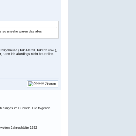
ras so ansehe waren das alles
tallgehäuse (Tak-Metall, Takette usw.),
kann ich allerdings nicht beurteilen.
Zitieren
ch einiges im Dunkeln. Die folgende
zweiten Jahreshälfte 1932