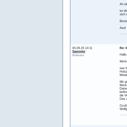
An ei
Im We
sich 
Best
Axel
05.09.25 14:11
Re: 
Sammler
Hallo
Moderator
Merk
war M
Holzp
Meta
Mir g
Merk
Daher
befin
die V
Das 
Gruß
Wolf