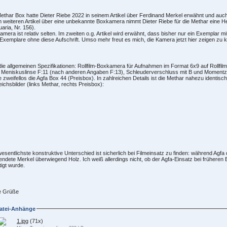
ethar Box hatte Dieter Riebe 2022 in seinem Artikel über Ferdinand Merkel erwähnt und auch g
 weiteren Artikel über eine unbekannte Boxkamera nimmt Dieter Riebe für die Methar eine H
uaria, Nr. 156).
amera ist relativ selten. Im zweiten o.g. Artikel wird erwähnt, dass bisher nur ein Exemplar mi
Exemplare ohne diese Aufschrift. Umso mehr freut es mich, die Kamera jetzt hier zeigen zu 
die allgemeinen Spezifikationen: Rollfilm-Boxkamera für Aufnahmen im Format 6x9 auf Rollfi
 Meniskuslinse F:11 (nach anderen Angaben F:13), Schleuderverschluss mit B und Momentzeit
e zweifellos die Agfa Box 44 (Preisbox). In zahlreichen Details ist die Methar nahezu identisch
eichsbilder (links Methar, rechts Preisbox):
esentlichste konstruktive Unterschied ist sicherlich bei Filmeinsatz zu finden: während Agfa 
ndete Merkel überwiegend Holz. Ich weiß allerdings nicht, ob der Agfa-Einsatz bei früheren
tigt wurde.
e Grüße
atei-Anhänge
1.jpg
(71x)