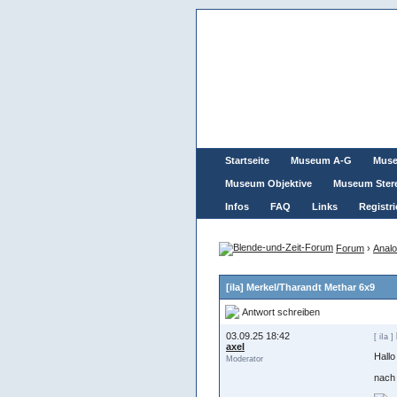
Startseite
Museum A-G
Mus
Museum Objektive
Museum Ster
Infos
FAQ
Links
Registri
Forum
›
Analo
[iIa] Merkel/Tharandt Methar 6x9
Antwort schreiben
03.09.25 18:42
[ iIa ]
axel
Hall
Moderator
nach 