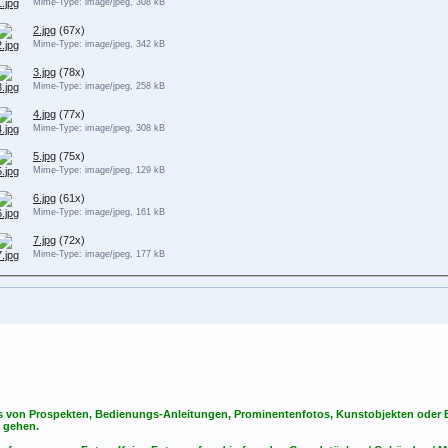
Mime-Type: image/jpeg, 308 kB
2.jpg
(67x)
Mime-Type: image/jpeg, 342 kB
3.jpg
(78x)
Mime-Type: image/jpeg, 258 kB
4.jpg
(77x)
Mime-Type: image/jpeg, 308 kB
5.jpg
(75x)
Mime-Type: image/jpeg, 129 kB
6.jpg
(61x)
Mime-Type: image/jpeg, 161 kB
7.jpg
(72x)
Mime-Type: image/jpeg, 177 kB
s von Prospekten, Bedienungs-Anleitungen, Prominentenfotos, Kunstobjekten oder Bu
s gehen.