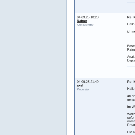
04.09.25 10:23
Re: 
Rainer
Hall
Administrator
ich n
Best
Raine
Analo
Digit
04.09.25 21:49
Re: 
axel
Hallo
Moderator
an de
genan
Im We
Weite
sofor
volls
Rotat
Die K