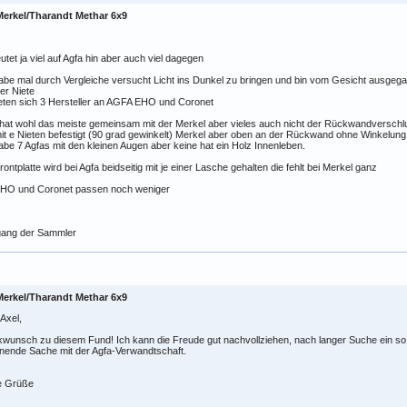
Merkel/Tharandt Methar 6x9
utet ja viel auf Agfa hin aber auch viel dagegen
abe mal durch Vergleiche versucht Licht ins Dunkel zu bringen und bin vom Gesicht ausgeg
er Niete
eten sich 3 Hersteller an AGFA EHO und Coronet
hat wohl das meiste gemeinsam mit der Merkel aber vieles auch nicht der Rückwandverschl
mit e Nieten befestigt (90 grad gewinkelt) Merkel aber oben an der Rückwand ohne Winkelung
abe 7 Agfas mit den kleinen Augen aber keine hat ein Holz Innenleben.
rontplatte wird bei Agfa beidseitig mit je einer Lasche gehalten die fehlt bei Merkel ganz
EHO und Coronet passen noch weniger
gang der Sammler
Merkel/Tharandt Methar 6x9
 Axel,
wunsch zu diesem Fund! Ich kann die Freude gut nachvollziehen, nach langer Suche ein so r
nende Sache mit der Agfa-Verwandtschaft.
e Grüße