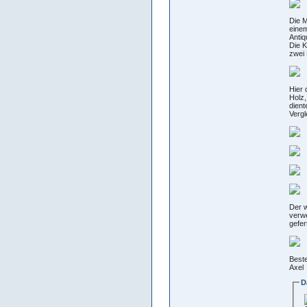
Die M
einem
Antiq
Die K
zwei 
Hier 
Holz,
dient
Vergl
Der w
verwe
gefer
Best
Axel
D