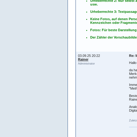
Urheberrechte 2: Nur selbs
usw.
Urheberrechte 3: Textpassag
Keine Fotos, auf denen Pers
Kennzeichen oder Fragmente
Fotos: Für beste Darstellung
Der Zähler der Vorschaubilder
03.09.25 20:22
Re: 
Rainer
Hallo
Administrator
da ha
Merke
nehme
Imme
"Meth
Best
Raine
Analo
Digit
Zuletz