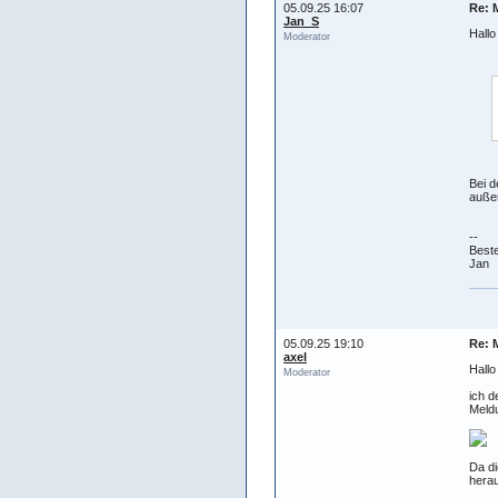
05.09.25 16:07
Re: 
Jan_S
Hall
Moderator
Bei d
außer
--
Best
Jan
05.09.25 19:10
Re: 
axel
Hall
Moderator
ich d
Meldu
Da di
hera