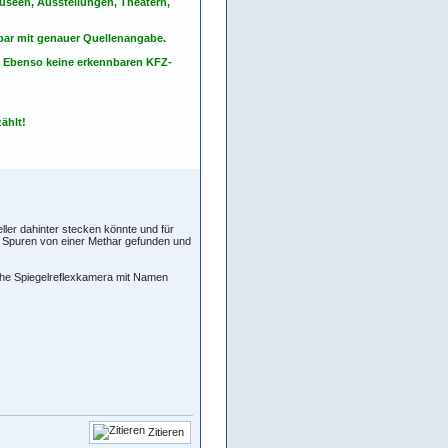
seen, Ausstellungen, Theatern,
nbar mit genauer Quellenangabe.
. Ebenso keine erkennbaren KFZ-
ählt!
ller dahinter stecken könnte und für
e Spuren von einer Methar gefunden und
che Spiegelreflexkamera mit Namen
Zitieren