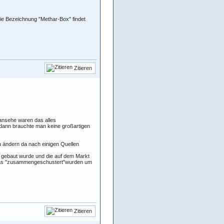
Die Bezeichnung "Methar-Box" findet
Zitieren
 ansehe waren das alles
d dann brauchte man keine großartigen
 ändern da nach einigen Quellen
n gebaut wurde und die auf dem Markt
meras "zusammengeschustert"wurden um
Zitieren