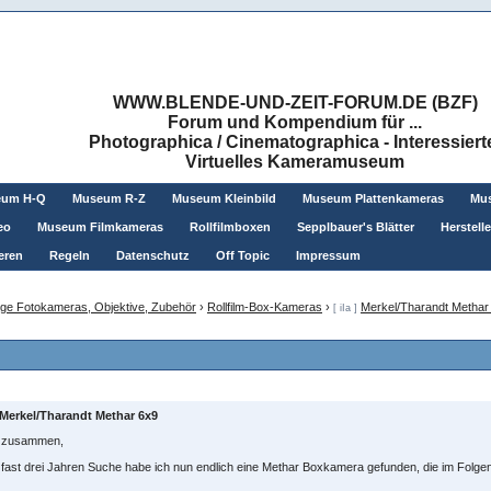
WWW.BLENDE-UND-ZEIT-FORUM.DE (BZF)
Forum und Kompendium für ...
Photographica / Cinematographica - Interessiert
Virtuelles Kameramuseum
eum H-Q
Museum R-Z
Museum Kleinbild
Museum Plattenkameras
Mus
eo
Museum Filmkameras
Rollfilmboxen
Sepplbauer's Blätter
Herstell
eren
Regeln
Datenschutz
Off Topic
Impressum
ge Fotokameras, Objektive, Zubehör
›
Rollfilm-Box-Kameras
›
Merkel/Tharandt Methar
[ iIa ]
Merkel/Tharandt Methar 6x9
o zusammen,
fast drei Jahren Suche habe ich nun endlich eine Methar Boxkamera gefunden, die im Folgend