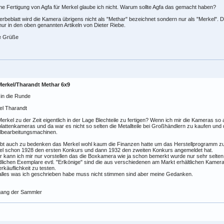
ne Fertigung von Agfa für Merkel glaube ich nicht. Warum sollte Agfa das gemacht haben?
rbeblatt wird die Kamera übrigens nicht als "Methar" bezeichnet sondern nur als "Merkel". 
nur in den oben genannten Artikeln von Dieter Riebe.
e Grüße
Merkel/Tharandt Methar 6x9
 in die Runde
el Tharandt
erkel zu der Zeit eigentlich in der Lage Blechteile zu fertigen? Wenn ich mir die Kameras so
lattenkameras und da war es nicht so selten die Metallteile bei Großhändlern zu kaufen un
llbearbeitungsmachinen.
ibt auch zu bedenken das Merkel wohl kaum die Finanzen hatte um das Herstellprogramm zu
el schon 1928 den ersten Konkurs und dann 1932 den zweiten Konkurs angemeldet hat.
 kann ich mir nur vorstellen das die Boxkamera wie ja schon bemerkt wurde nur sehr selte
dlichen Exemplare evtl. "Erlkönige" sind die aus verschiedenen am Markt erhältlichen Ka
erkäuflichkeit zu testen.
alles was ich geschrieben habe muss nicht stimmen sind aber meine Gedanken.
gang der Sammler