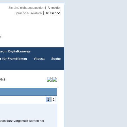
Sie sind nicht angemeldet. |
Anmelden
Sprache auswählen:
e.
eum Digitalkameras
er-für-Fremdfirmen
Vitessa
Suche
 6x9
1
2
en kurz vorgestellt werden soll.