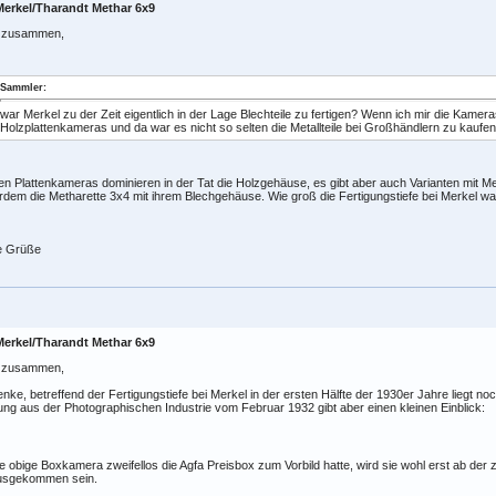
Merkel/Tharandt Methar 6x9
o zusammen,
Sammler:
war Merkel zu der Zeit eigentlich in der Lage Blechteile zu fertigen? Wenn ich mir die Kame
Holzplattenkameras und da war es nicht so selten die Metallteile bei Großhändlern zu kaufen
en Plattenkameras dominieren in der Tat die Holzgehäuse, es gibt aber auch Varianten mit Me
dem die Metharette 3x4 mit ihrem Blechgehäuse. Wie groß die Fertigungstiefe bei Merkel war, 
e Grüße
Merkel/Tharandt Methar 6x9
o zusammen,
enke, betreffend der Fertigungstiefe bei Merkel in der ersten Hälfte der 1930er Jahre liegt no
ng aus der Photographischen Industrie vom Februar 1932 gibt aber einen kleinen Einblick:
e obige Boxkamera zweifellos die Agfa Preisbox zum Vorbild hatte, wird sie wohl erst ab der 
usgekommen sein.