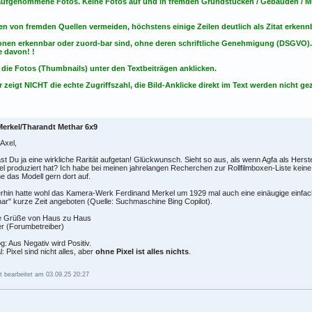
t aufgenommene Fotos. Keine Fotos
auf
und
in
fremden Grundstücken / Gebäuden / Mu
en von fremden Quellen vermeiden, höchstens einige Zeilen deutlich als Zitat erken
onen erkennbar oder zuord-bar sind, ohne deren schriftliche Genehmigung (DSGVO)
 davon! !
 die Fotos (Thumbnails) unter den Textbeiträgen anklicken.
 zeigt NICHT die echte Zugriffszahl, die Bild-Anklicke direkt im Text werden nicht gez
Merkel/Tharandt Methar 6x9
 Axel,
st Du ja eine wirkliche Rarität aufgetan! Glückwunsch. Sieht so aus, als wenn Agfa als Herste
l produziert hat? Ich habe bei meinen jahrelangen Recherchen zur Rollfilmboxen-Liste kein
 das Modell gern dort auf.
rhin hatte wohl das Kamera-Werk Ferdinand Merkel um 1929 mal auch eine einäugige einfa
ar" kurze Zeit angeboten (Quelle: Suchmaschine Bing Copilot).
e Grüße von Haus zu Haus
r (Forumbetreiber)
g: Aus Negativ wird Positiv.
al: Pixel sind nicht alles, aber
ohne Pixel ist alles nichts
.
t bearbeitet am 03.09.25 20:27