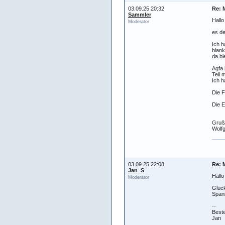
03.09.25 20:32
Re: 
Sammler
Hallo
Moderator
es de
Ich h
blank
da bi
Agfa 
Teil 
Ich h
Die F
Die 
Gruß
Wolf
03.09.25 22:08
Re: 
Jan_S
Hallo
Moderator
Glück
Span
--
Best
Jan