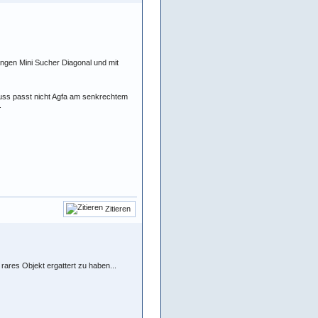
angen Mini Sucher Diagonal und mit
uss passt nicht Agfa am senkrechtem
.
Zitieren
ares Objekt ergattert zu haben...