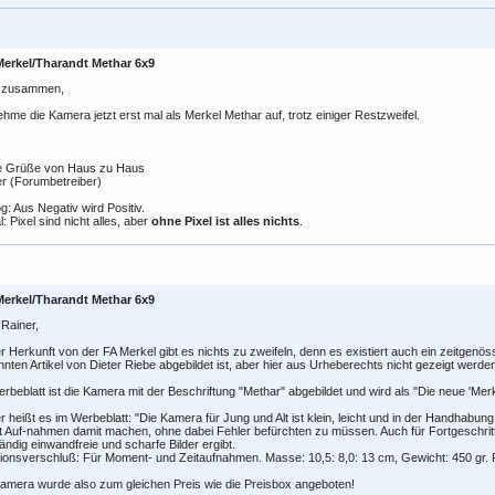
Merkel/Tharandt Methar 6x9
o zusammen,
ehme die Kamera jetzt erst mal als Merkel Methar auf, trotz einiger Restzweifel.
e Grüße von Haus zu Haus
r (Forumbetreiber)
g: Aus Negativ wird Positiv.
al: Pixel sind nicht alles, aber
ohne Pixel ist alles nichts
.
Merkel/Tharandt Methar 6x9
 Rainer,
r Herkunft von der FA Merkel gibt es nichts zu zweifeln, denn es existiert auch ein zeitgen
nten Artikel von Dieter Riebe abgebildet ist, aber hier aus Urheberechts nicht gezeigt werde
rbeblatt ist die Kamera mit der Beschriftung "Methar" abgebildet und wird als "Die neue 'Mer
r heißt es im Werbeblatt: "Die Kamera für Jung und Alt ist klein, leicht und in der Handhabun
t Auf-nahmen damit machen, ohne dabei Fehler befürchten zu müssen. Auch für Fortgeschritte
tändig einwandfreie und scharfe Bilder ergibt.
ionsverschluß: Für Moment- und Zeitaufnahmen. Masse: 10,5: 8,0: 13 cm, Gewicht: 450 gr. P
amera wurde also zum gleichen Preis wie die Preisbox angeboten!