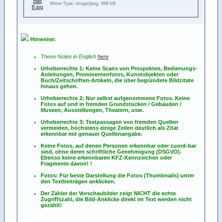
Mime-Type: image/jpeg, 898 kB
Hinweise:
These Notes in English
here
Urheberrechte 1: Keine Scans von Prospekten, Bedienungs-
Anleitungen, Prominentenfotos, Kunstobjekten oder
Buch/Zeitschriften-Artikeln, die über begründete Bildzitate
hinaus gehen.
Urheberrechte 2: Nur selbst aufgenommene Fotos. Keine
Fotos
auf
und
in
fremden Grundstücken / Gebäuden /
Museen, Ausstellungen, Theatern, usw.
Urheberrechte 3: Textpassagen von fremden Quellen
vermeiden, höchstens einige Zeilen deutlich als Zitat
erkennbar mit genauer Quellenangabe.
Keine Fotos, auf denen Personen erkennbar oder zuord-bar
sind, ohne deren schriftliche Genehmigung (DSGVO).
Ebenso keine erkennbaren KFZ-Kennzeichen oder
Fragmente davon! !
Fotos: Für beste Darstellung die Fotos (Thumbnails) unter
den Textbeiträgen anklicken.
Der Zähler der Vorschaubilder zeigt NICHT die echte
Zugriffszahl, die Bild-Anklicke direkt im Text werden nicht
gezählt!