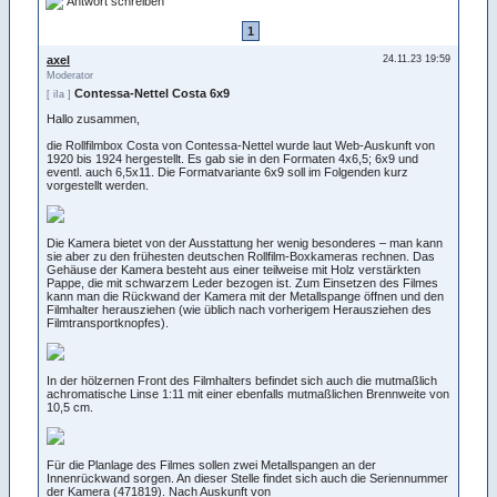
Antwort schreiben
1
axel
24.11.23 19:59
Moderator
Contessa-Nettel Costa 6x9
[ iIa ]
Hallo zusammen,
die Rollfilmbox Costa von Contessa-Nettel wurde laut Web-Auskunft von
1920 bis 1924 hergestellt. Es gab sie in den Formaten 4x6,5; 6x9 und
eventl. auch 6,5x11. Die Formatvariante 6x9 soll im Folgenden kurz
vorgestellt werden.
Die Kamera bietet von der Ausstattung her wenig besonderes – man kann
sie aber zu den frühesten deutschen Rollfilm-Boxkameras rechnen. Das
Gehäuse der Kamera besteht aus einer teilweise mit Holz verstärkten
Pappe, die mit schwarzem Leder bezogen ist. Zum Einsetzen des Filmes
kann man die Rückwand der Kamera mit der Metallspange öffnen und den
Filmhalter herausziehen (wie üblich nach vorherigem Herausziehen des
Filmtransportknopfes).
In der hölzernen Front des Filmhalters befindet sich auch die mutmaßlich
achromatische Linse 1:11 mit einer ebenfalls mutmaßlichen Brennweite von
10,5 cm.
Für die Planlage des Filmes sollen zwei Metallspangen an der
Innenrückwand sorgen. An dieser Stelle findet sich auch die Seriennummer
der Kamera (471819). Nach Auskunft von