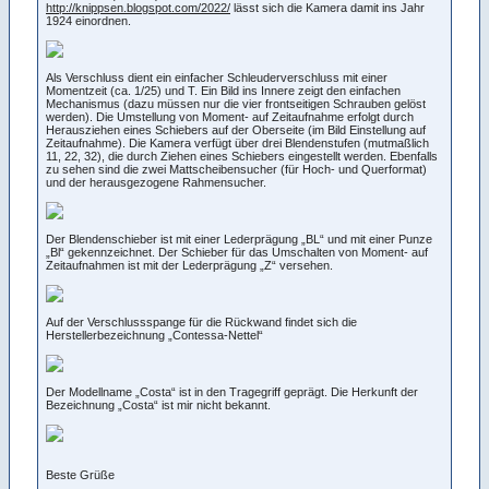
http://knippsen.blogspot.com/2022/
lässt sich die Kamera damit ins Jahr
1924 einordnen.
Als Verschluss dient ein einfacher Schleuderverschluss mit einer
Momentzeit (ca. 1/25) und T. Ein Bild ins Innere zeigt den einfachen
Mechanismus (dazu müssen nur die vier frontseitigen Schrauben gelöst
werden). Die Umstellung von Moment- auf Zeitaufnahme erfolgt durch
Herausziehen eines Schiebers auf der Oberseite (im Bild Einstellung auf
Zeitaufnahme). Die Kamera verfügt über drei Blendenstufen (mutmaßlich
11, 22, 32), die durch Ziehen eines Schiebers eingestellt werden. Ebenfalls
zu sehen sind die zwei Mattscheibensucher (für Hoch- und Querformat)
und der herausgezogene Rahmensucher.
Der Blendenschieber ist mit einer Lederprägung „BL“ und mit einer Punze
„Bl“ gekennzeichnet. Der Schieber für das Umschalten von Moment- auf
Zeitaufnahmen ist mit der Lederprägung „Z“ versehen.
Auf der Verschlussspange für die Rückwand findet sich die
Herstellerbezeichnung „Contessa-Nettel“
Der Modellname „Costa“ ist in den Tragegriff geprägt. Die Herkunft der
Bezeichnung „Costa“ ist mir nicht bekannt.
Beste Grüße