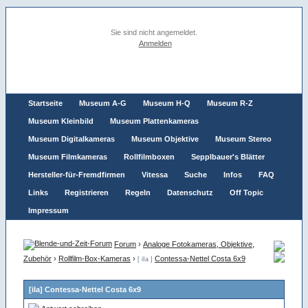
Sie sind nicht angemeldet.
Anmelden
Startseite
Museum A-G
Museum H-Q
Museum R-Z
Museum Kleinbild
Museum Plattenkameras
Museum Digitalkameras
Museum Objektive
Museum Stereo
Museum Filmkameras
Rollfilmboxen
Sepplbauer's Blätter
Hersteller-für-Fremdfirmen
Vitessa
Suche
Infos
FAQ
Links
Registrieren
Regeln
Datenschutz
Off Topic
Impressum
Forum
›
Analoge Fotokameras, Objektive,
Zubehör
›
Rollfilm-Box-Kameras
›
Contessa-Nettel Costa 6x9
[ iIa ]
[iIa] Contessa-Nettel Costa 6x9