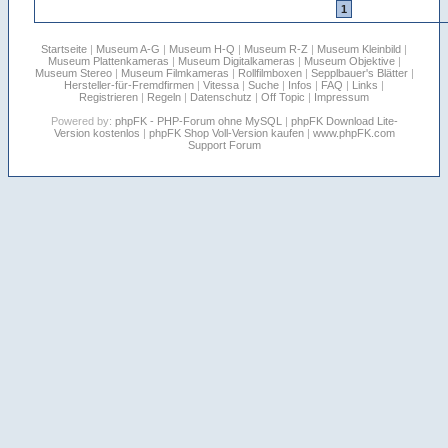
1
Startseite
|
Museum A-G
|
Museum H-Q
|
Museum R-Z
|
Museum Kleinbild
|
Museum Plattenkameras
|
Museum Digitalkameras
|
Museum Objektive
|
Museum Stereo
|
Museum Filmkameras
|
Rollfilmboxen
|
Sepplbauer's Blätter
|
Hersteller-für-Fremdfirmen
|
Vitessa
|
Suche
|
Infos
|
FAQ
|
Links
|
Registrieren
|
Regeln
|
Datenschutz
|
Off Topic
|
Impressum
Powered by:
phpFK - PHP-Forum ohne MySQL
|
phpFK Download Lite-
Version kostenlos
|
phpFK Shop Voll-Version kaufen
|
www.phpFK.com
Support Forum