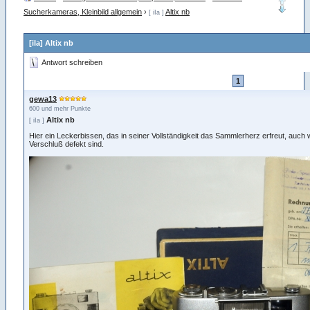
Sucherkameras, Kleinbild allgemein
›
Altix nb
[ iIa ]
[iIa] Altix nb
Antwort schreiben
1
gewa13
600 und mehr Punkte
Altix nb
[ iIa ]
Hier ein Leckerbissen, das in seiner Vollständigkeit das Sammlerherz erfreut, auc
Verschluß defekt sind.