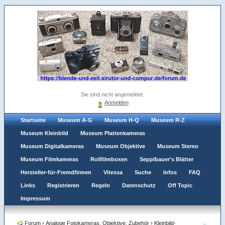
Sie sind nicht angemeldet.
Anmelden
Startseite
Museum A-G
Museum H-Q
Museum R-Z
Museum Kleinbild
Museum Plattenkameras
Museum Digitalkameras
Museum Objektive
Museum Stereo
Museum Filmkameras
Rollfilmboxen
Sepplbauer's Blätter
Hersteller-für-Fremdfirmen
Vitessa
Suche
Infos
FAQ
Links
Registrieren
Regeln
Datenschutz
Off Topic
Impressum
Forum
›
Analoge Fotokameras, Objektive, Zubehör
›
Kleinbild-