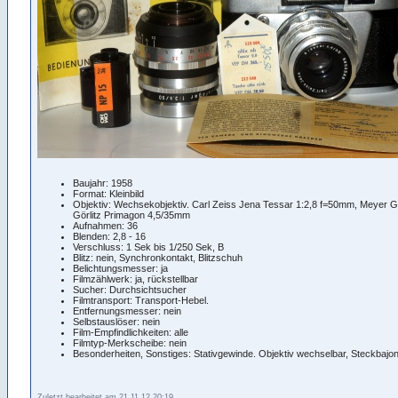
Baujahr: 1958
Format: Kleinbild
Objektiv: Wechsekobjektiv. Carl Zeiss Jena Tessar 1:2,8 f=50mm, Meyer G
Görlitz Primagon 4,5/35mm
Aufnahmen: 36
Blenden: 2,8 - 16
Verschluss: 1 Sek bis 1/250 Sek, B
Blitz: nein, Synchronkontakt, Blitzschuh
Belichtungsmesser: ja
Filmzählwerk: ja, rückstellbar
Sucher: Durchsichtsucher
Filmtransport: Transport-Hebel.
Entfernungsmesser: nein
Selbstauslöser: nein
Film-Empfindlichkeiten: alle
Filmtyp-Merkscheibe: nein
Besonderheiten, Sonstiges: Stativgewinde. Objektiv wechselbar, Steckbajon
Zuletzt bearbeitet am 21.11.12 20:19