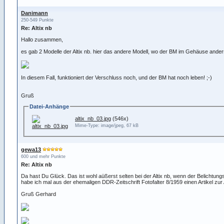
Danimann
250-549 Punkte
Re: Altix nb
Hallo zusammen,
es gab 2 Modelle der Altix nb. hier das andere Modell, wo der BM im Gehäuse anders
In diesem Fall, funktioniert der Verschluss noch, und der BM hat noch leben! ;-)
Gruß
Datei-Anhänge
altix_nb_03.jpg
(546x)
Mime-Type: image/jpeg, 67 kB
gewa13
600 und mehr Punkte
Re: Altix nb
Da hast Du Glück. Das ist wohl aüßerst selten bei der Altix nb, wenn der Belichtung
habe ich mal aus der ehemaligen DDR-Zeitschrift Fotofalter 8/1959 einen Artikel zur A
Gruß Gerhard