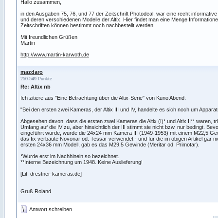
Hallo zusammen,
in den Ausgaben 75, 76, und 77 der Zeitschrift Photodeal, war eine recht informati
und deren verschiedenen Modelle der Altix. Hier findet man eine Menge Informationen
Zeitschriften können bestimmt noch nachbestellt werden.
Mit freundlichen Grüßen
Martin
http://www.martin-karwoth.de
mazdaro
250-549 Punkte
Re: Altix nb
Ich zitiere aus "Eine Betrachtung über die Altix-Serie" von Kuno Abend:
"Bei den ersten zwei Kameras, der Altix III und IV, handelte es sich noch um Apparat
Abgesehen davon, dass die ersten zwei Kameras die Altix (I)* und Altix II** waren, tr
Umfang auf die IV zu, aber hinsichtlich der III stimmt sie nicht bzw. nur bedingt. Bevo
eingeführt wurde, wurde die 24x24 mm Kamera III (1949-1953) mit einem M22,5 Ge
das fix verbaute Novonar od. Tessar verwendet - und für die im obigen Artikel gar n
ersten 24x36 mm Modell, gab es das M29,5 Gewinde (Meritar od. Primotar).
*Wurde erst im Nachhinein so bezeichnet.
**Interne Bezeichnung um 1948. Keine Auslieferung!
[Lit: drestner-kameras.de]
Gruß Roland
Antwort schreiben