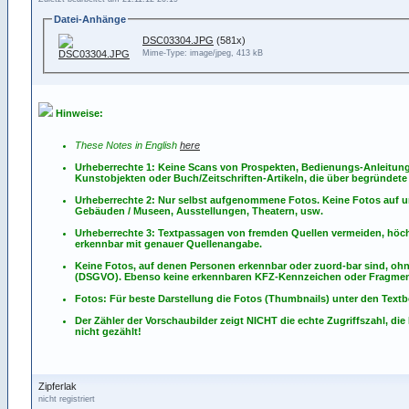
Datei-Anhänge
DSC03304.JPG
(581x)
Mime-Type: image/jpeg, 413 kB
Hinweise:
These Notes in English
here
Urheberrechte 1: Keine Scans von Prospekten, Bedienungs-Anleitun
Kunstobjekten oder Buch/Zeitschriften-Artikeln, die über begründete 
Urheberrechte 2: Nur selbst aufgenommene Fotos. Keine Fotos
auf
u
Gebäuden / Museen, Ausstellungen, Theatern, usw.
Urheberrechte 3: Textpassagen von fremden Quellen vermeiden, höchst
erkennbar mit genauer Quellenangabe.
Keine Fotos, auf denen Personen erkennbar oder zuord-bar sind, oh
(DSGVO). Ebenso keine erkennbaren KFZ-Kennzeichen oder Fragmen
Fotos: Für beste Darstellung die Fotos (Thumbnails) unter den Textb
Der Zähler der Vorschaubilder zeigt NICHT die echte Zugriffszahl, die
nicht gezählt!
Zipferlak
nicht registriert