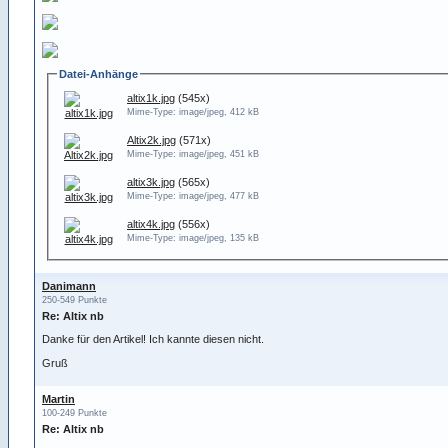
Datei-Anhänge
altix1k.jpg
(545x)
Mime-Type: image/jpeg, 412 kB
Altix2k.jpg
(571x)
Mime-Type: image/jpeg, 451 kB
altix3k.jpg
(565x)
Mime-Type: image/jpeg, 477 kB
altix4k.jpg
(556x)
Mime-Type: image/jpeg, 135 kB
Danimann
250-549 Punkte
Re: Altix nb
Danke für den Artikel! Ich kannte diesen nicht.
Gruß
Martin
100-249 Punkte
Re: Altix nb