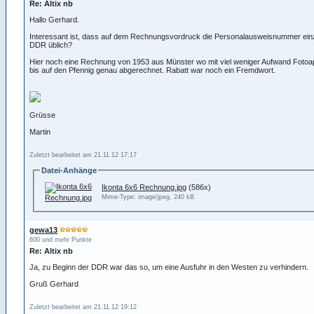
Re: Altix nb
Hallo Gerhard.
Interessant ist, dass auf dem Rechnungsvordruck die Personalausweisnummer einzu
DDR üblich?
Hier noch eine Rechnung von 1953 aus Münster wo mit viel weniger Aufwand Fotoa
bis auf den Pfennig genau abgerechnet. Rabatt war noch ein Fremdwort.
Grüsse
Martin
Zuletzt bearbeitet am 21.11.12 17:17
Datei-Anhänge
Ikonta 6x6 Rechnung.jpg
(586x)
Mime-Type: image/jpeg, 240 kB
gewa13
600 und mehr Punkte
Re: Altix nb
Ja, zu Beginn der DDR war das so, um eine Ausfuhr in den Westen zu verhindern.
Gruß Gerhard
Zuletzt bearbeitet am 21.11.12 19:12