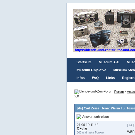
Startseite
Museum A-G
Mus
Museum Objektive
Museum Ster
Infos
FAQ
Links
Registri
Forum
›
Analo
2,8
[iIa] Carl Zeiss, Jena: Werra I u. Tessa
Antwort schreiben
21.06.10 11:42
[ iIa ]
Okular
WERR
600 und mehr Punkte