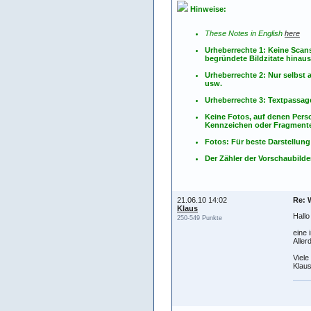
Hinweise:
These Notes in English
here
Urheberrechte 1: Keine Scan
begründete Bildzitate hinau
Urheberrechte 2: Nur selbs
usw.
Urheberrechte 3: Textpassag
Keine Fotos, auf denen Pers
Kennzeichen oder Fragmente
Fotos: Für beste Darstellung
Der Zähler der Vorschaubilder
21.06.10 14:02
Re: W
Klaus
Hallo
250-549 Punkte
eine 
Aller
Viel
Klau