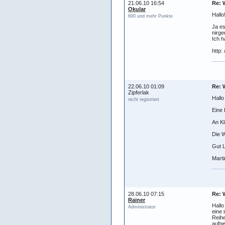
21.06.10 16:54
Re: W
Okular
Hallo
600 und mehr Punkte
Ja es
nirge
Ich h
http:
22.06.10 01:09
Re: W
Zipferlak
Hallo
nicht registriert
Eine 
An Kl
Die W
Gut L
Marti
28.06.10 07:15
Re: W
Rainer
Hallo
Administrator
eine 
Reihe
aufg