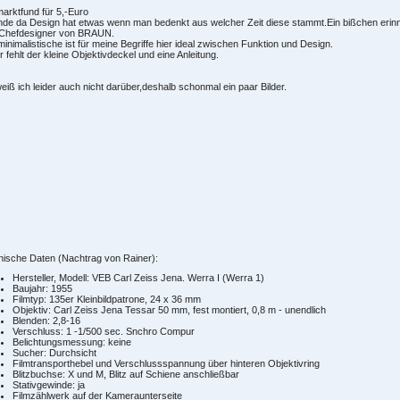
arktfund für 5,-Euro
inde da Design hat etwas wenn man bedenkt aus welcher Zeit diese stammt.Ein bißchen eri
 Chefdesigner von BRAUN.
inimalistische ist für meine Begriffe hier ideal zwischen Funktion und Design.
r fehlt der kleine Objektivdeckel und eine Anleitung.
weiß ich leider auch nicht darüber,deshalb schonmal ein paar Bilder.
nische Daten (Nachtrag von Rainer):
Hersteller, Modell: VEB Carl Zeiss Jena. Werra I (Werra 1)
Baujahr: 1955
Filmtyp: 135er Kleinbildpatrone, 24 x 36 mm
Objektiv: Carl Zeiss Jena Tessar 50 mm, fest montiert, 0,8 m - unendlich
Blenden: 2,8-16
Verschluss: 1 -1/500 sec. Snchro Compur
Belichtungsmessung: keine
Sucher: Durchsicht
Filmtransporthebel und Verschlussspannung über hinteren Objektivring
Blitzbuchse: X und M, Blitz auf Schiene anschließbar
Stativgewinde: ja
Filmzählwerk auf der Kameraunterseite