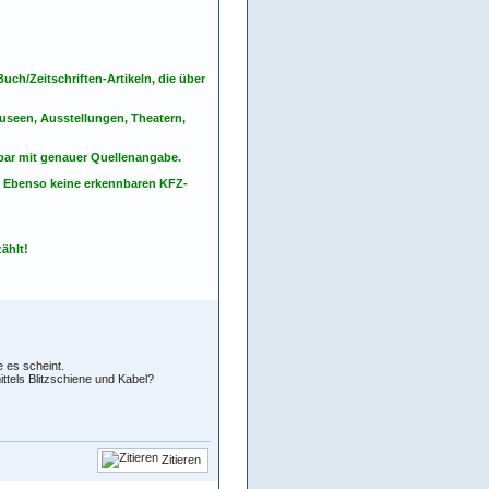
ch/Zeitschriften-Artikeln, die über
seen, Ausstellungen, Theatern,
nbar mit genauer Quellenangabe.
. Ebenso keine erkennbaren KFZ-
ählt!
 es scheint.
ittels Blitzschiene und Kabel?
Zitieren