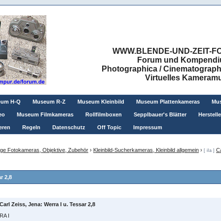
WWW.BLENDE-UND-ZEIT-FO
Forum und Kompendium
Photographica / Cinematographic
Virtuelles Kamera
eum H-Q
Museum R-Z
Museum Kleinbild
Museum Plattenkameras
Mus
eo
Museum Filmkameras
Rollfilmboxen
Sepplbauer's Blätter
Herstell
eren
Regeln
Datenschutz
Off Topic
Impressum
ge Fotokameras, Objektive, Zubehör
›
Kleinbild-Sucherkameras, Kleinbild allgemein
›
Ca
[ iIa ]
r 2,8
Carl Zeiss, Jena: Werra I u. Tessar 2,8
A I