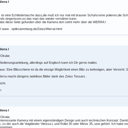
erra I
!
 ist eine Echtledertasche dazu,die muß ich nur mal mit brauner Schuhcreme polieren,die Sc
nds eingerissen,so das man das wieder vernähen kann.
abe diese Seite gefunden über die Kamera dort steht mehr über die WERRA I
 // www . optiksammlung.de/Zeiss/WerraI.html
erra I
 Okular.
Bedienungsanleitung, allerdings auf Englisch kann ich Dir gerne mailen.
aus: Eine Blitzschiene ist da die einzige Möglichkeit einen Blitz zu befestigen, aber Vorsicht: 
erra macht übrigens tadellose Bilder dank des Zeiss Tessars .
icht.
n
erra I
 Okular,
interessante Kamera mit einem eigenständigen Design und auch technischen Konzept. Damit re
, zu der auch die Voigtländer Vitessa L und Rollei 35 oder Minox 35, usw gehört. Ich habe n
enommen.