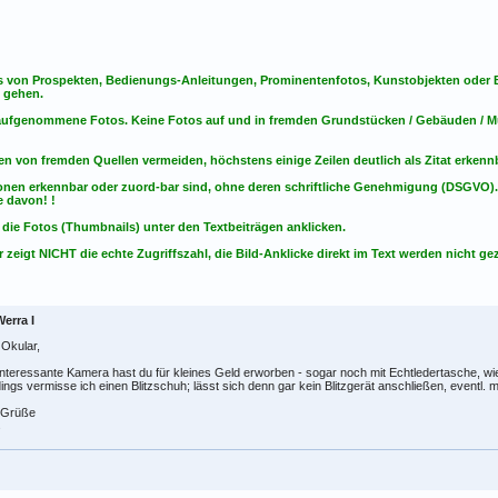
s von Prospekten, Bedienungs-Anleitungen, Prominentenfotos, Kunstobjekten oder Bu
s gehen.
t aufgenommene Fotos. Keine Fotos
auf
und
in
fremden Grundstücken / Gebäuden / Mu
en von fremden Quellen vermeiden, höchstens einige Zeilen deutlich als Zitat erken
onen erkennbar oder zuord-bar sind, ohne deren schriftliche Genehmigung (DSGVO)
 davon! !
 die Fotos (Thumbnails) unter den Textbeiträgen anklicken.
 zeigt NICHT die echte Zugriffszahl, die Bild-Anklicke direkt im Text werden nicht gez
erra I
 Okular,
interessante Kamera hast du für kleines Geld erworben - sogar noch mit Echtledertasche, wie
dings vermisse ich einen Blitzschuh; lässt sich denn gar kein Blitzgerät anschließen, eventl. m
e Grüße
s