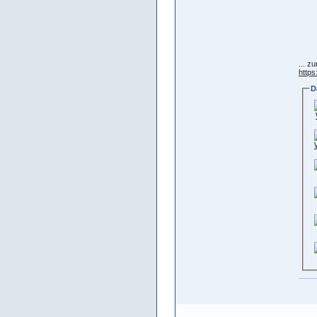
... z
https
D