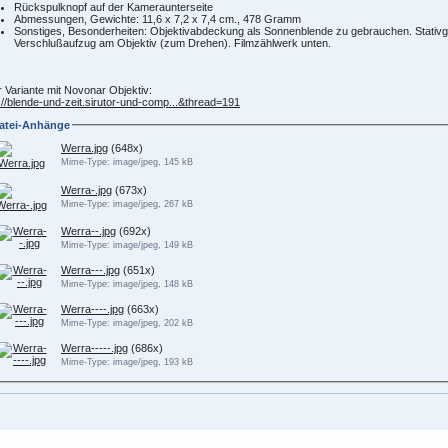
Rückspulknopf auf der Kameraunterseite
Abmessungen, Gewichte: 11,6 x 7,2 x 7,4 cm., 478 Gramm
Sonstiges, Besonderheiten: Objektivabdeckung als Sonnenblende zu gebrauchen. Stativg
Verschlußaufzug am Objektiv (zum Drehen). Filmzählwerk unten.
ur Variante mit Novonar Objektiv:
://blende-und-zeit.sirutor-und-comp...&thread=191
atei-Anhänge
Werra.jpg
(648x)
Mime-Type: image/jpeg, 145 kB
Werra-.jpg
(673x)
Mime-Type: image/jpeg, 267 kB
Werra--.jpg
(692x)
Mime-Type: image/jpeg, 149 kB
Werra---.jpg
(651x)
Mime-Type: image/jpeg, 148 kB
Werra----.jpg
(663x)
Mime-Type: image/jpeg, 202 kB
Werra-----.jpg
(686x)
Mime-Type: image/jpeg, 193 kB