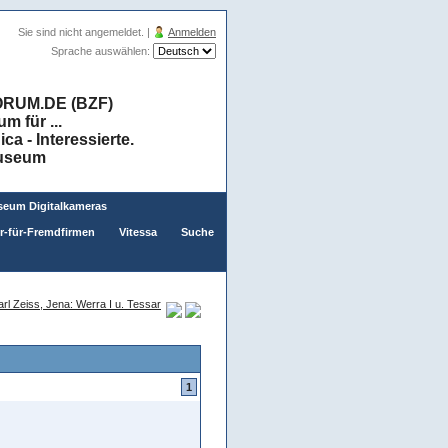
Sie sind nicht angemeldet. |
Anmelden
Sprache auswählen:
RUM.DE (BZF)
 für ...
a - Interessierte.
museum
eum Digitalkameras
er-für-Fremdfirmen
Vitessa
Suche
rl Zeiss, Jena: Werra I u. Tessar
1