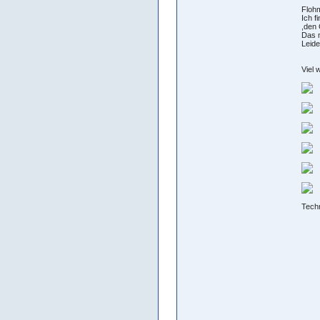
Flohm
Ich f
,den
Das m
Leide
Viel 
Tech