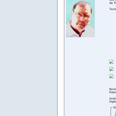
die T
Tech
Best
Raine
Analo
Digit
D