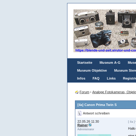
Startseite
Museum A-G
Mus
Museum Objektive
Museum Ster
Infos
FAQ
Links
Registri
Forum
›
Analoge Fotokameras, Objekt
[iIa] Canon Prima Twin S
Antwort schreiben
22.05.26 11:30
[ iIa ]
Rainer
Hall
Administrator
eine 