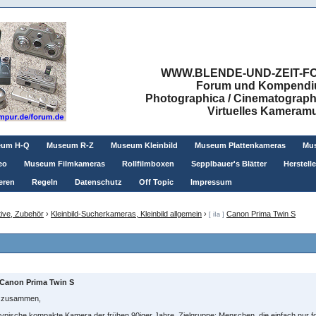
WWW.BLENDE-UND-ZEIT-FO
Forum und Kompendium
Photographica / Cinematographic
Virtuelles Kamera
eum H-Q
Museum R-Z
Museum Kleinbild
Museum Plattenkameras
Mus
eo
Museum Filmkameras
Rollfilmboxen
Sepplbauer's Blätter
Herstell
eren
Regeln
Datenschutz
Off Topic
Impressum
ive, Zubehör
›
Kleinbild-Sucherkameras, Kleinbild allgemein
›
Canon Prima Twin S
[ iIa ]
Canon Prima Twin S
o zusammen,
typische kompakte Kamera der frühen 90iger Jahre. Zielgruppe: Menschen, die einfach nur fo