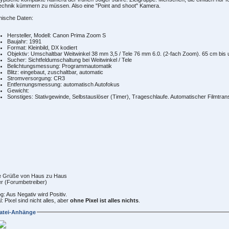
echnik kümmern zu müssen. Also eine "Point and shoot" Kamera.
nische Daten:
Hersteller, Modell: Canon Prima Zoom S
Baujahr: 1991
Format: Kleinbild, DX kodiert
Objektiv: Umschaltbar Weitwinkel 38 mm 3,5 / Tele 76 mm 6.0. (2-fach Zoom). 65 cm bis
Sucher: Sichtfeldumschaltung bei Weitwinkel / Tele
Belichtungsmessung: Programmautomatik
Blitz: eingebaut, zuschaltbar, automatic
Stromversorgung: CR3
Entfernungsmessung: automatisch Autofokus
Gewicht:
Sonstiges: Stativgewinde, Selbstauslöser (Timer), Trageschlaufe. Automatischer Filmtra
e Grüße von Haus zu Haus
r (Forumbetreiber)
g: Aus Negativ wird Positiv.
al: Pixel sind nicht alles, aber
ohne Pixel ist alles nichts
.
atei-Anhänge