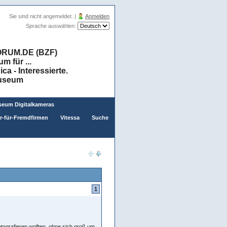
Sie sind nicht angemeldet. |
Anmelden
Sprache auswählen:
RUM.DE (BZF)
 für ...
a - Interessierte.
museum
eum Digitalkameras
er-für-Fremdfirmen
Vitessa
Suche
1
tografieren wollten, ohne sich groß um