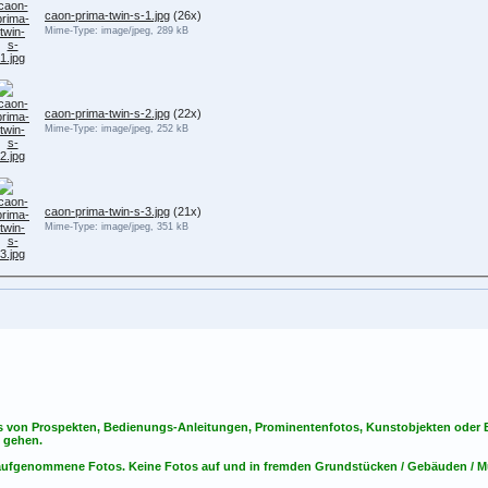
caon-prima-twin-s-1.jpg
(26x)
Mime-Type: image/jpeg, 289 kB
caon-prima-twin-s-2.jpg
(22x)
Mime-Type: image/jpeg, 252 kB
caon-prima-twin-s-3.jpg
(21x)
Mime-Type: image/jpeg, 351 kB
s von Prospekten, Bedienungs-Anleitungen, Prominentenfotos, Kunstobjekten oder Bu
s gehen.
t aufgenommene Fotos. Keine Fotos
auf
und
in
fremden Grundstücken / Gebäuden / Mu