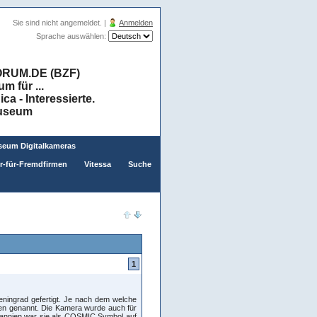
Sie sind nicht angemeldet. |
Anmelden
Sprache auswählen:
RUM.DE (BZF)
 für ...
a - Interessierte.
museum
eum Digitalkameras
er-für-Fremdfirmen
Vitessa
Suche
1
ingrad gefertigt. Je nach dem welche
ren genannt. Die Kamera wurde auch für
itannien war sie als COSMIC Symbol auf