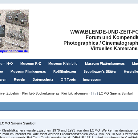
WWW.BLENDE-UND-ZEIT-FO
Forum und Kompendium
Photographica / Cinematographic
Virtuelles Kamera
eum H-Q
Museum R-Z
Museum Kleinbild
Museum Plattenkameras
Mus
eo
Museum Filmkameras
Rollfilmboxen
Sepplbauer's Blätter
Herstell
eren
Regeln
Datenschutz
Off Topic
Impressum
ive, Zubehör
›
Kleinbild-Sucherkameras, Kleinbild allgemein
›
LOMO Smena Symbol
[ iIa ]
LOMO Smena Symbol
e Kleinbildkamera wurde zwischen 1970 und 1993 von den LOMO Werken im damaligen Len
e man im Internet zu Rate zieht werden Produktionszahlen von 4 Mio. bis 10 Mio. Exempla
xport hergestellt. Bei Foto-Quelle wurde sie als REVUE 135 Symbol angeboten, in Großbr