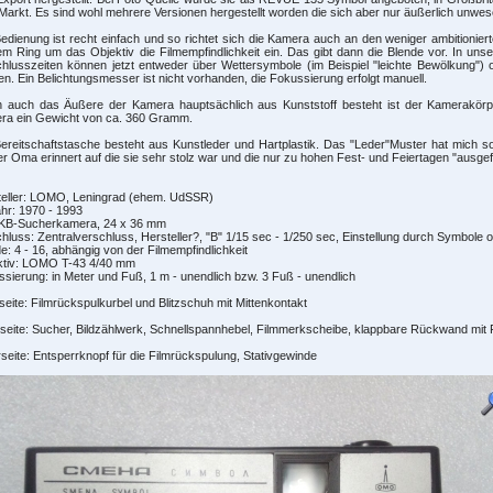
arkt. Es sind wohl mehrere Versionen hergestellt worden die sich aber nur äußerlich unwese
edienung ist recht einfach und so richtet sich die Kamera auch an den weniger ambitionier
m Ring um das Objektiv die Filmempfindlichkeit ein. Das gibt dann die Blende vor. In uns
hlusszeiten können jetzt entweder über Wettersymbole (im Beispiel "leichte Bewölkung") 
n. Ein Belichtungsmesser ist nicht vorhanden, die Fokussierung erfolgt manuell.
 auch das Äußere der Kamera hauptsächlich aus Kunststoff besteht ist der Kamerakörper 
ra ein Gewicht von ca. 360 Gramm.
ereitschaftstasche besteht aus Kunstleder und Hartplastik. Das "Leder"Muster hat mich 
r Oma erinnert auf die sie sehr stolz war und die nur zu hohen Fest- und Feiertagen "ausgef
teller: LOMO, Leningrad (ehem. UdSSR)
hr: 1970 - 1993
 KB-Sucherkamera, 24 x 36 mm
hluss: Zentralverschluss, Hersteller?, "B" 1/15 sec - 1/250 sec, Einstellung durch Symbole 
e: 4 - 16, abhängig von der Filmempfindlichkeit
ktiv: LOMO T-43 4/40 mm
sierung: in Meter und Fuß, 1 m - unendlich bzw. 3 Fuß - unendlich
eite: Filmrückspulkurbel und Blitzschuh mit Mittenkontakt
eite: Sucher, Bildzählwerk, Schnellspannhebel, Filmmerkscheibe, klappbare Rückwand mit 
seite: Entsperrknopf für die Filmrückspulung, Stativgewinde