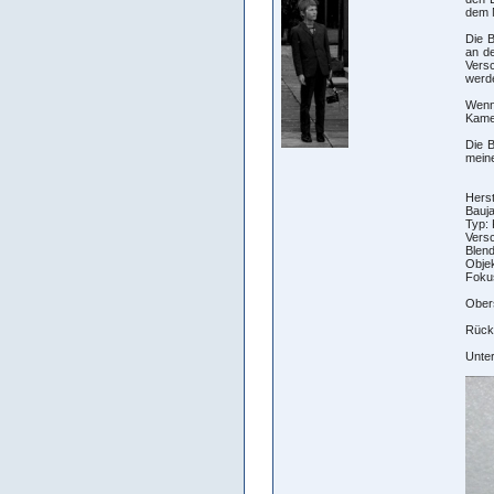
dem M
Die B
an de
Versc
werde
Wenn
Kame
Die B
meine
Hers
Bauja
Typ:
Versc
Blend
Obje
Fokus
Obers
Rücks
Unter