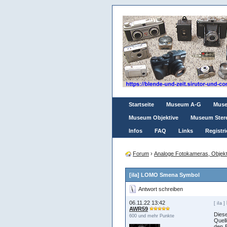
Startseite
Museum A-G
Mus
Museum Objektive
Museum Ster
Infos
FAQ
Links
Registri
Forum
›
Analoge Fotokameras, Objekt
[iIa] LOMO Smena Symbol
Antwort schreiben
06.11.22 13:42
[ iIa ]
AWR59
Dies
600 und mehr Punkte
Quell
den E