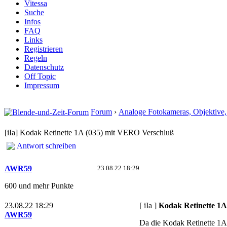
Vitessa
Suche
Infos
FAQ
Links
Registrieren
Regeln
Datenschutz
Off Topic
Impressum
Forum
›
Analoge Fotokameras, Objektive
[iIa] Kodak Retinette 1A (035) mit VERO Verschluß
Antwort schreiben
AWR59
23.08.22 18:29
600 und mehr Punkte
23.08.22 18:29
[ iIa ]
Kodak Retinette 1A
AWR59
Da die Kodak Retinette 1A 