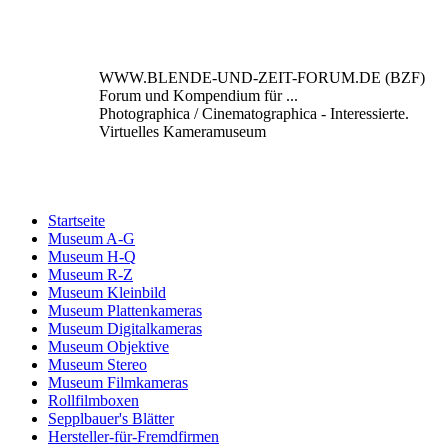
WWW.BLENDE-UND-ZEIT-FORUM.DE (BZF)
Forum und Kompendium für ...
Photographica / Cinematographica - Interessierte.
Virtuelles Kameramuseum
Startseite
Museum A-G
Museum H-Q
Museum R-Z
Museum Kleinbild
Museum Plattenkameras
Museum Digitalkameras
Museum Objektive
Museum Stereo
Museum Filmkameras
Rollfilmboxen
Sepplbauer's Blätter
Hersteller-für-Fremdfirmen