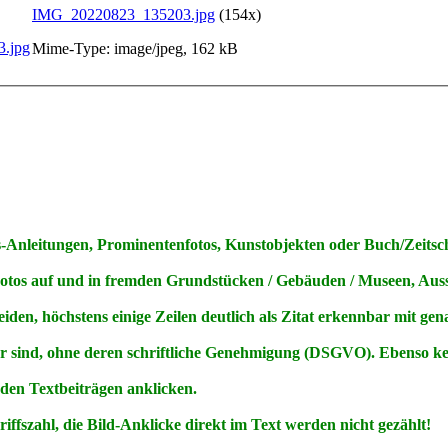
IMG_20220823_135203.jpg
(154x)
Mime-Type: image/jpeg, 162 kB
Anleitungen, Prominentenfotos, Kunstobjekten oder Buch/Zeitschri
Fotos
auf
und
in
fremden Grundstücken / Gebäuden / Museen, Ausst
den, höchstens einige Zeilen deutlich als Zitat erkennbar mit ge
ar sind, ohne deren schriftliche Genehmigung (DSGVO). Ebenso 
 den Textbeiträgen anklicken.
ffszahl, die Bild-Anklicke direkt im Text werden nicht gezählt!