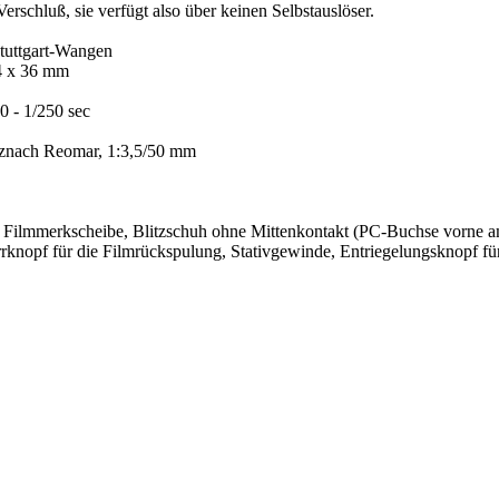
chluß, sie verfügt also über keinen Selbstauslöser.
tuttgart-Wangen
4 x 36 mm
 - 1/250 sec
uznach Reomar, 1:3,5/50 mm
 Filmmerkscheibe, Blitzschuh ohne Mittenkontakt (PC-Buchse vorne am
rrknopf für die Filmrückspulung, Stativgewinde, Entriegelungsknopf 